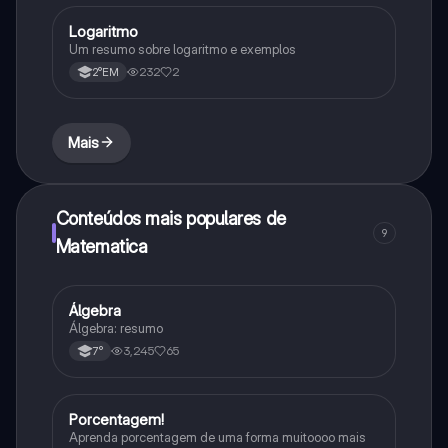
Logaritmo
Matematica
Um resumo sobre logaritmo e exemplos
232
2
2°EM
Mais
Conteúdos mais populares de
9
Matematica
Álgebra
Matematica
Álgebra: resumo
3,245
65
7°
Porcentagem!
Matematica
Aprenda porcentagem de uma forma muitoooo mais