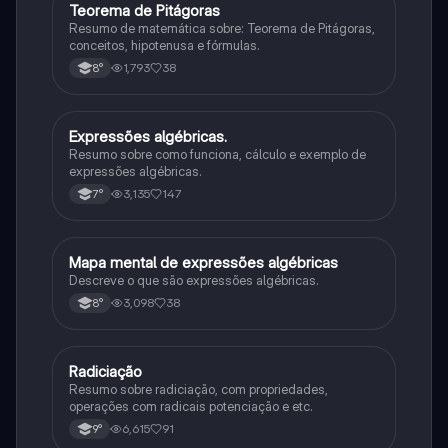
Teorema de Pitágoras
Matematica
Resumo de matemática sobre: Teorema de Pitágoras,
conceitos, hipotenusa e fórmulas.
1,793
38
8°
Expressões algébricas.
Matematica
Resumo sobre como funciona, cálculo e exemplo de
expressões algébricas.
3,135
147
7°
Mapa mental de expressões algébricas
Matematica
Descreve o que são expressões algébricas.
3,098
38
8°
Radiciação
Matematica
Resumo sobre radiciação, com propriedades,
operações com radicais potenciação e etc.
6,615
91
9°