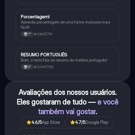
Porcentagem!
Matematica
Aprenda porcentagem de uma forma muitoooo mais
fácil!!
1,863
51
7°
RESUMO PORTUGUÊS
Português
Bom, o texto fala do resumo da matéria português!
3,010
52
8°
Avaliações dos nossos usuários.
Eles gostaram de tudo —
e você
também vai gostar
.
4.6
/5
App Store
4.7
/5
Google Play