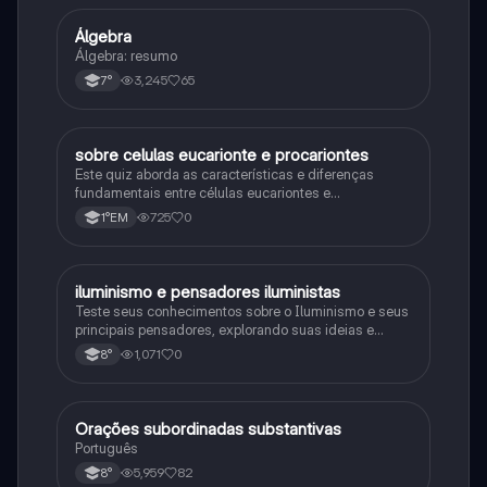
Álgebra
Matematica
Álgebra: resumo
3,245
65
7°
sobre celulas eucarionte e procariontes
Biologia
Este quiz aborda as características e diferenças
fundamentais entre células eucariontes e
procariontes.
725
0
1°EM
iluminismo e pensadores iluministas
História
Teste seus conhecimentos sobre o Iluminismo e seus
principais pensadores, explorando suas ideias e
impacto histórico.
1,071
0
8°
Orações subordinadas substantivas
Português
Português
5,959
82
8°