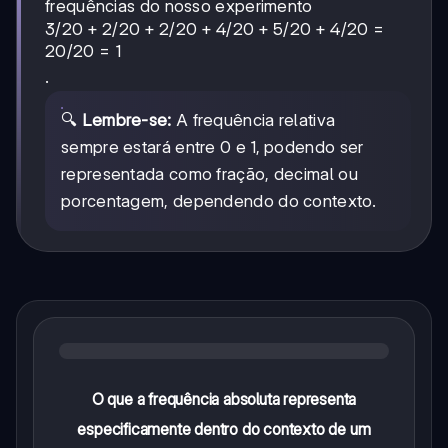
frequências do nosso experimento
3/20
3/20
+
2/20
+
2/20
+
4/20
+
5/20
+
4/20
=
+
20/20
=
1
2/20
.
+
2/20
🔍
Lembre-se:
A frequência relativa
+
sempre estará entre 0 e 1, podendo ser
4/20
+
representada como fração, decimal ou
5/20
porcentagem, dependendo do contexto.
+
4/20
=
20/20
= 1
O que a frequência absoluta representa
especificamente dentro do contexto de um