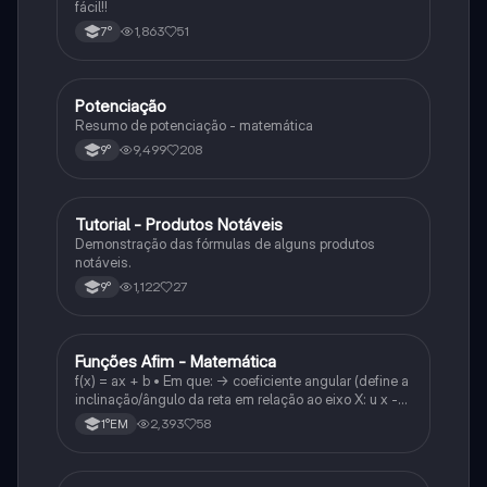
fácil!!
1,863
51
7°
Potenciação
Matematica
Resumo de potenciação - matemática
9,499
208
9°
Tutorial - Produtos Notáveis
Matematica
Demonstração das fórmulas de alguns produtos
notáveis.
1,122
27
9°
Funções Afim - Matemática
Matematica
f(x) = ax + b • Em que: -> coeficiente angular (define a
inclinação/ângulo da reta em relação ao eixo X: u x -
variável: a b → coeficiente linear (valor que corta o
2,393
58
1°EM
eixo y).