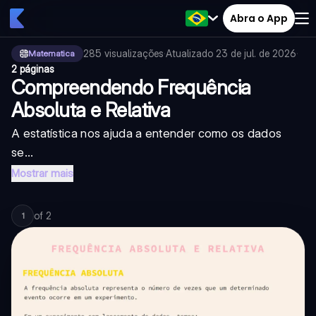
Abra o App
285
visualizações
·
Atualizado
23 de jul. de 2026
·
Matematica
2 páginas
Compreendendo Frequência
Absoluta e Relativa
A estatística nos ajuda a entender como os dados
se...
Mostrar mais
of
2
1