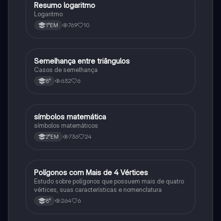
Resumo logaritmo
Matematica
Logaritmo
769
10
1°EM
Semelhança entre triângulos
Matematica
Casos de semelhança
632
6
8°
símbolos matemática
Matematica
símbolos matemáticos
736
24
2°EM
Polígonos com Mais de 4 Vértices
Matematica
Estudo sobre polígonos que possuem mais de quatro
vértices, suas características e nomenclatura
264
6
8°