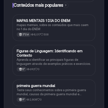
Conteúdos mais populares
9
MAPAS MENTAIS 1 DIA DO ENEM
Português
mapas mentais, sobre os conteúdos que mais caem
no 1 dia do ENEM
8,017
308
3°EM
F
Figuras de Linguagem: Identificando em
Português
Contexto
Aprenda a identificar as principais figuras de
linguagem através de exemplos práticos e exercícios.
692
0
8°
primeira guerra mundial
História
Teste seus conhecimentos sobre a primeira guerra
mundial, causas da primeira guerra mundial e
consequências da Primeira Guerra Mundial, fases da
2,808
0
9°
primeira guerra mundial