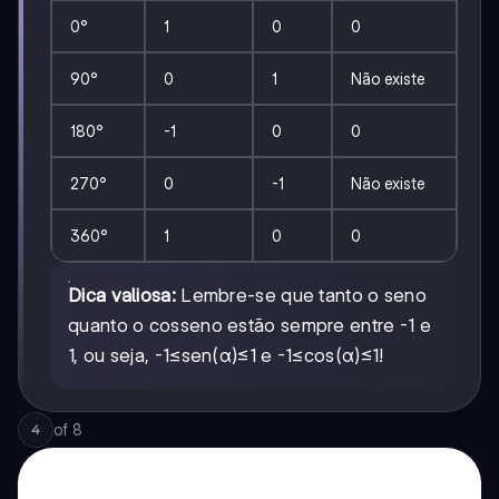
0°
1
0
0
90°
0
1
Não existe
180°
-1
0
0
270°
0
-1
Não existe
360°
1
0
0
Dica valiosa:
Lembre-se que tanto o seno
quanto o cosseno estão sempre entre -1 e
1, ou seja, -1≤sen(α)≤1 e -1≤cos(α)≤1!
of
8
4