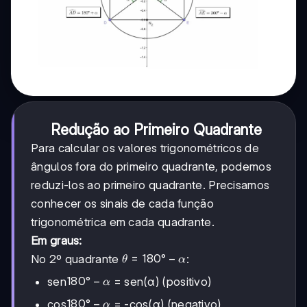
Redução ao Primeiro Quadrante
Para calcular os valores trigonométricos de
ângulos fora do primeiro quadrante, podemos
reduzi-los ao primeiro quadrante. Precisamos
conhecer os sinais de cada função
trigonométrica em cada quadrante.
Em graus:
θ =
=
180°
−
No 2º quadrante
:
θ
α
180°
180°
180°
−
sen
= sen(α) (positivo)
α
- α
- α
180°
180°
−
cos
= -cos(α) (negativo)
α