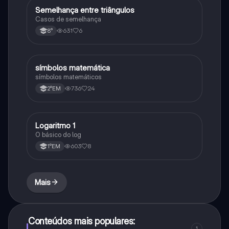
Semelhança entre triângulos
Matematica
Casos de semelhança
631
6
8°
símbolos matemática
Matematica
símbolos matemáticos
736
24
2°EM
Logaritmo 1
Matematica
O básico do log
603
8
1°EM
Mais
Conteúdos mais populares:
1