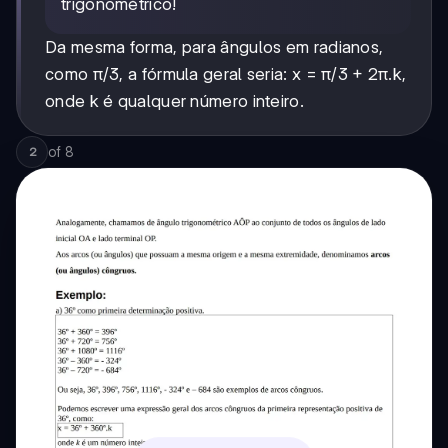
trigonométrico!
Da mesma forma, para ângulos em radianos,
como π/3, a fórmula geral seria: x = π/3 + 2π.k,
onde k é qualquer número inteiro.
of
8
2