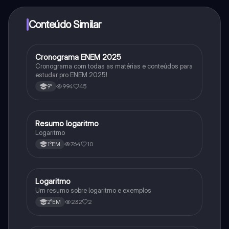
adquirir o Knowunity Pro.
Conteúdo Similar
Cronograma ENEM 2025
Português
Cronograma com todas as matérias e conteúdos para
estudar pro ENEM 2025!
994
45
9°
Resumo logaritmo
Matematica
Logaritmo
764
10
1°EM
Logaritmo
Matematica
Um resumo sobre logaritmo e exemplos
232
2
2°EM