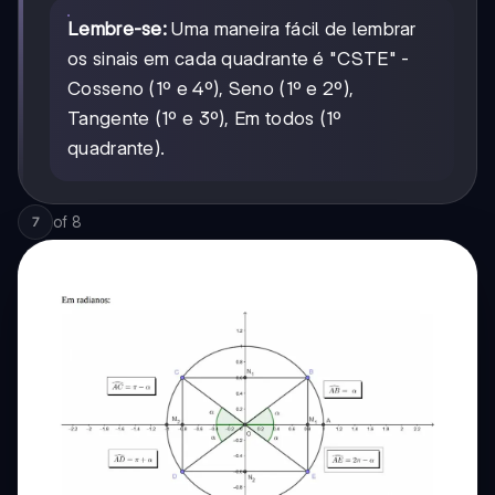
+
2π
α
Lembre-se:
Uma maneira fácil de lembrar
-
os sinais em cada quadrante é "CSTE" -
α
Cosseno (1º e 4º), Seno (1º e 2º),
Tangente (1º e 3º), Em todos (1º
quadrante).
of
8
7