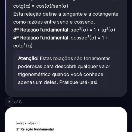
cotg(α) = cos(α)/sen(α)
Esta relação define a tangente e a cotangente
como razões entre seno e cosseno.
3ª Relação fundamental:
sec²(α) = 1 + tg²(α)
4ª Relação fundamental:
cossec²(α) = 1 +
cotg²(α)
Atenção!
Estas relações são ferramentas
poderosas para descobrir qualquer valor
trigonométrico quando você conhece
apenas um deles. Pratique usá-las!
of
8
5