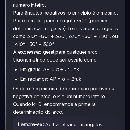
número inteiro.
Para ângulos negativos, o princípio é o mesmo.
Por exemplo, para o ângulo -50° (primeira
determinação negativa), temos arcos côngruos
-50°
−
50°
+
360°
-50°
−
50°
+
720°
como 310°
, 670°
, ou
+360°
+720°
-50°-360°
−
50°
−
360°
-410°
.
A
expressão geral
para qualquer arco
trigonométrico pode ser escrita como:
Em graus: AP = α + 360°.k
Em radianos: AP = α + 2π.k
Onde α é a primeira determinação positiva ou
negativa do arco, e k é um número inteiro.
Quando k=0, encontramos a primeira
determinação do arco.
Lembre-se:
Ao trabalhar com ângulos