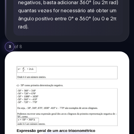
negativos, basta adicionar 360° (ou 2π rad)
quantas vezes for necessário até obter um
ângulo positivo entre 0° e 360° (ou 0 e 2π
rad).
of
8
3