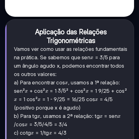
Aplicação das Relações
Trigonométricas
Vamos ver como usar as relações fundamentais
x
na prática. Se sabemos que sen
= 3/5 para
x
um ângulo agudo x, podemos encontrar todos
os outros valores:
x
a) Para encontrar cos
, usamos a 1ª relação:
x
x
x
3/5
3/5
x
sen²
+ cos²
= 1
² + cos²
= 1 9/25 + cos²
x
x
x
x
x
x
= 1 cos²
= 1 - 9/25 = 16/25 cos
= 4/5
x
x
x
(positivo porque x é agudo)
x
x
x
b) Para tg
, usamos a 2ª relação: tg
= sen
x
x
x
x
3/5
3/5
4/5
4/5
/cos
=
/
= 3/4
x
x
x
c) cotg
= 1/tg
= 4/3
x
x