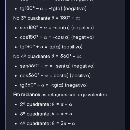
- α
180°
180°
−
tg
= -tg(α) (negativo)
α
- α
θ =
=
180°
+
No 3º quadrante
:
θ
α
180°
180°
180°
+
sen
= -sen(α) (negativo)
α
+ α
+ α
180°
180°
+
cos
= -cos(α) (negativo)
α
+ α
180°
180°
+
tg
= tg(α) (positivo)
α
+ α
θ =
=
360°
−
No 4º quadrante
:
θ
α
360°
360°
360°
−
sen
= -sen(α) (negativo)
α
- α
- α
360°
360°
−
cos
= cos(α) (positivo)
α
- α
360°
360°
−
tg
= -tg(α) (negativo)
α
- α
Em radianos
as relações são equivalentes:
θ
=
−
2º quadrante:
θ
π
α
=
θ
=
+
3º quadrante:
θ
π
α
π
=
-
θ
=
2
−
4º quadrante:
θ
π
α
π
α
=