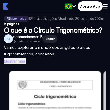
Abra o App
892
visualizações
·
Atualizado
20 de jul. de 2026
·
Matematica
8 páginas
O que é o Círculo Trigonométrico?
mariamartaramos13
M
Seguir
@
mariamartaramos
Vamos explorar o mundo dos ângulos e arcos
trigonométricos, conceitos...
Mostrar mais