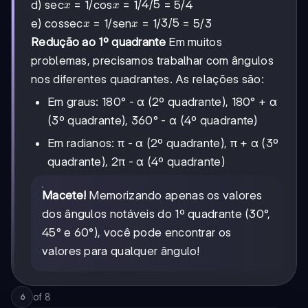
x
x
4/5
4/5
d) sec
= 1/cos
= 1/
= 5/4
x
x
x
x
3/5
3/5
e) cossec
= 1/sen
= 1/
= 5/3
x
x
Redução ao 1º quadrante
Em muitos
problemas, precisamos trabalhar com ângulos
nos diferentes quadrantes. As relações são:
Em graus: 180° - α (2º quadrante), 180° + α
(3º quadrante), 360° - α (4º quadrante)
Em radianos: π - α (2º quadrante), π + α (3º
quadrante), 2π - α (4º quadrante)
Macete!
Memorizando apenas os valores
dos ângulos notáveis do 1º quadrante (30°,
45° e 60°), você pode encontrar os
valores para qualquer ângulo!
of
8
6