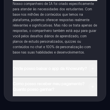
Nosso companheiro de IA foi criado especificamente
para atender às necessidades dos estudantes. Com
base nos milhões de conteúdos que temos na
plataforma, podemos oferecer respostas realmente
relevantes e significativas. Mas não se trata apenas de
respostas, o companheiro também está aqui para guiar
você pelos desafios diários de aprendizado, com
planos de estudo personalizados, quizzes ou
conteúdos no chat e 100% de personalização com
base nas suas habilidades e desenvolvimentos.
Onde posso baixar o app da Knowunity?
Pode descarregar a aplicação na Google Play Store e
Como posso receber meu pagamento?
na Apple App Store.
Quanto posso ganhar?
Sim, tem acesso gratuito ao conteúdo da aplicação e
ao nosso companheiro de IA. Para desbloquear
determinadas funcionalidades da aplicação, pode