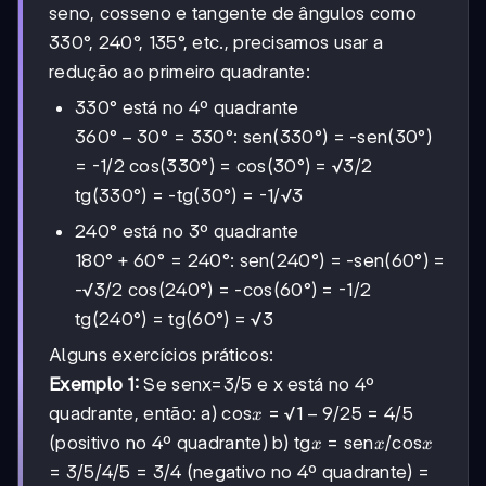
seno, cosseno e tangente de ângulos como
330°, 240°, 135°, etc., precisamos usar a
redução ao primeiro quadrante:
330° está no 4º quadrante
360°
360°
−
30°
=
330°
: sen(330°) = -sen(30°)
-
= -1/2 cos(330°) = cos(30°) = √3/2
30°
tg(330°) = -tg(30°) = -1/√3
=
330°
240° está no 3º quadrante
180°
180°
+
60°
=
240°
: sen(240°) = -sen(60°) =
+
-√3/2 cos(240°) = -cos(60°) = -1/2
60°
tg(240°) = tg(60°) = √3
=
240°
Alguns exercícios práticos:
Exemplo 1:
Se senx=3/5 e x está no 4º
x
1-
1
−
9/25
quadrante, então: a) cos
= √
= 4/5
x
9/25
x
x
x
(positivo no 4º quadrante) b) tg
= sen
/cos
x
x
x
3/5
3/5
4/5
4/5
=
/
= 3/4 (negativo no 4º quadrante) =