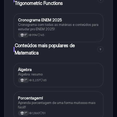
Trigonometric Functions
Cronograma ENEM 2025
Português
Cronograma com todas as matérias e conteúdos para
estudar pro ENEM 2025!
994
45
9°
Conteúdos mais populares de
9
Matematica
Álgebra
Matematica
Álgebra: resumo
3,237
65
7°
Porcentagem!
Matematica
Aprenda porcentagem de uma forma muitoooo mais
fácil!!
1,860
51
7°