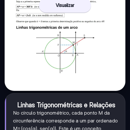
Visualizar
Linhas Trigonométricas e Relações
No círculo trigonométrico, cada ponto M da
circunferência corresponde a um par ordenado
M=(cos(α), sen(α)). Este é um conceito