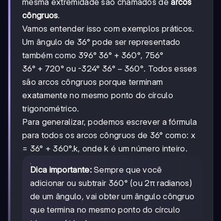
mesma extremidade são chamados de
arcos
côngruos
.
Vamos entender isso com exemplos práticos.
Um ângulo de 36° pode ser representado
36°
36°
+
360°
também como 396°
, 756°
+360°
36°
36°
+
720°
36°-360°
36°
−
360°
ou -324°
. Todos esses
+720°
são arcos côngruos porque terminam
exatamente no mesmo ponto do círculo
trigonométrico.
Para generalizar, podemos escrever a fórmula
para todos os arcos côngruos de 36° como: x
= 36° + 360°.k, onde k é um número inteiro.
Dica importante:
Sempre que você
adicionar ou subtrair 360° (ou 2π radianos)
de um ângulo, vai obter um ângulo côngruo
que termina no mesmo ponto do círculo