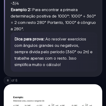
-3/4
Exemplo 2:
Para encontrar a primeira
determinação positiva de 1000°: 1000° ÷ 360°
= 2 com resto 280° Portanto, 1000° é côngruo
a 280°.
Dica para prova:
Ao resolver exercícios
com ângulos grandes ou negativos,
sempre divida pelo período (360° ou 2π) e
trabalhe apenas com o resto. Isso
simplifica muito o cálculo!
of
8
8