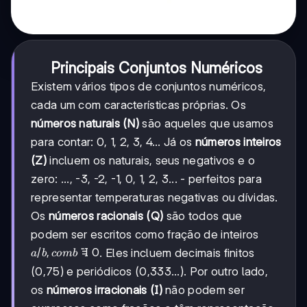
Principais Conjuntos Numéricos
Existem vários tipos de conjuntos numéricos,
cada um com características próprias. Os
números naturais (N)
são aqueles que usamos
para contar: 0, 1, 2, 3, 4... Já os
números inteiros
(Z)
incluem os naturais, seus negativos e o
zero: ..., -3, -2, -1, 0, 1, 2, 3... - perfeitos para
representar temperaturas negativas ou dívidas.
Os
números racionais (Q)
são todos que
podem ser escritos como fração de inteiros
a/b,
/
,

=
0
. Eles incluem decimais finitos
a
b
co
mb
com
(0,75) e periódicos (0,333...). Por outro lado,
b≠0
os
números irracionais (I)
não podem ser