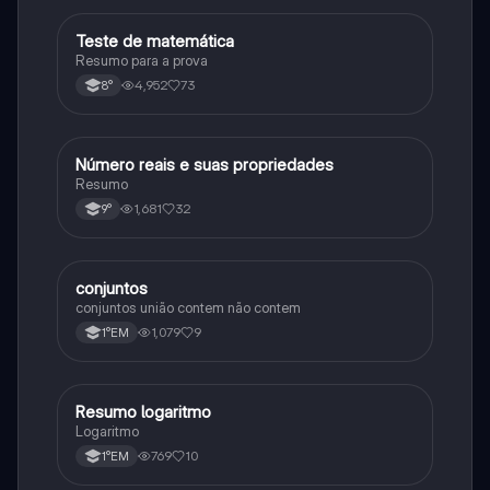
Teste de matemática
Matematica
Resumo para a prova
4,952
73
8°
Número reais e suas propriedades
Matematica
Resumo
1,681
32
9°
conjuntos
Matematica
conjuntos união contem não contem
1,079
9
1°EM
Resumo logaritmo
Matematica
Logaritmo
769
10
1°EM