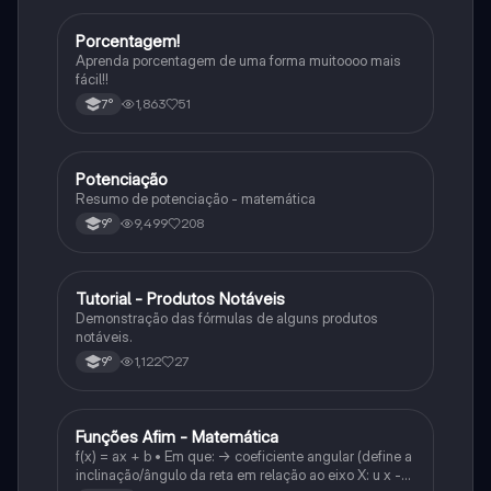
Porcentagem!
Matematica
Aprenda porcentagem de uma forma muitoooo mais
fácil!!
1,863
51
7°
Potenciação
Matematica
Resumo de potenciação - matemática
9,499
208
9°
Tutorial - Produtos Notáveis
Matematica
Demonstração das fórmulas de alguns produtos
notáveis.
1,122
27
9°
Funções Afim - Matemática
Matematica
f(x) = ax + b • Em que: -> coeficiente angular (define a
inclinação/ângulo da reta em relação ao eixo X: u x -