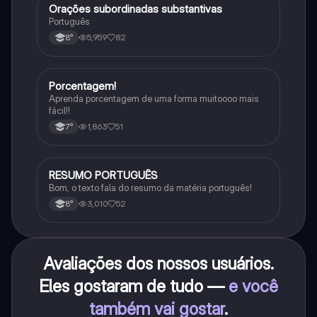
Orações subordinadas substantivas
Português
Português
5,959
82
8°
Porcentagem!
Matematica
Aprenda porcentagem de uma forma muitoooo mais
fácil!!
1,863
51
7°
RESUMO PORTUGUÊS
Português
Bom, o texto fala do resumo da matéria português!
3,010
52
8°
Avaliações dos nossos usuários.
Eles gostaram de tudo —
e você
também vai gostar
.