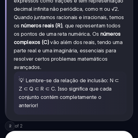
expressos como frações e têm representação
decimal infinita não periódica, como π ou √2.
Quando juntamos racionais e irracionais, temos
os
números reais (R)
, que representam todos
os pontos de uma reta numérica. Os
números
complexos (C)
vão além dos reais, tendo uma
parte real e uma imaginária, essenciais para
resolver certos problemas matemáticos
avançados.
💡 Lembre-se da relação de inclusão: N ⊂
Z ⊂ Q ⊂ R ⊂ C. Isso significa que cada
conjunto contém completamente o
anterior!
of
2
2