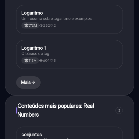
Logaritmo
Matematica
Um resumo sobre logaritmo e exemplos
232
2
2°EM
Logaritmo 1
Matematica
O básico do log
604
8
1°EM
Mais
Conteúdos mais populares: Real
3
Numbers
conjuntos
Matematica