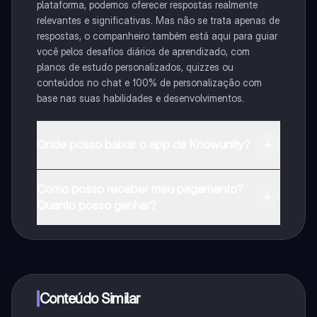
plataforma, podemos oferecer respostas realmente
relevantes e significativas. Mas não se trata apenas de
respostas, o companheiro também está aqui para guiar
você pelos desafios diários de aprendizado, com
planos de estudo personalizados, quizzes ou
conteúdos no chat e 100% de personalização com
base nas suas habilidades e desenvolvimentos.
Onde posso baixar o app da Knowunity?
Pode descarregar a aplicação na Google Play Store e
Como posso receber meu pagamento?
na Apple App Store.
Quanto posso ganhar?
Sim, tem acesso gratuito ao conteúdo da aplicação e
ao nosso companheiro de IA. Para desbloquear
determinadas funcionalidades da aplicação, pode
adquirir o Knowunity Pro.
Conteúdo Similar