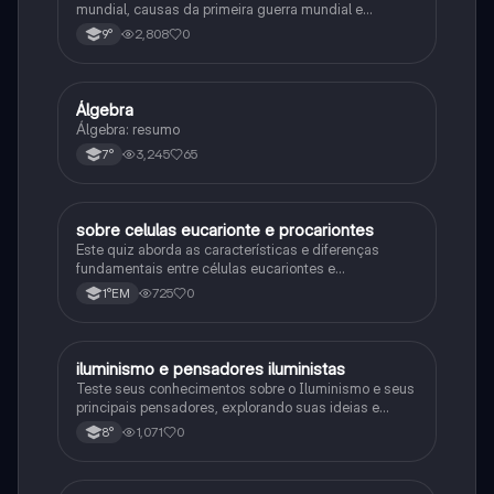
mundial, causas da primeira guerra mundial e
consequências da Primeira Guerra Mundial, fases da
2,808
0
9°
primeira guerra mundial
Álgebra
Matematica
Álgebra: resumo
3,245
65
7°
sobre celulas eucarionte e procariontes
Biologia
Este quiz aborda as características e diferenças
fundamentais entre células eucariontes e
procariontes.
725
0
1°EM
iluminismo e pensadores iluministas
História
Teste seus conhecimentos sobre o Iluminismo e seus
principais pensadores, explorando suas ideias e
impacto histórico.
1,071
0
8°