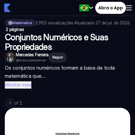
Abra o App
2.953
visualizações
·
Atualizado
27 de jul. de 2026
Matematica
·
2 páginas
Conjuntos Numéricos e Suas
Propriedades
Mercedes Ferreira
Seguir
@
mercedesferreir
Os conjuntos numéricos formam a base de toda
matemática que...
Mostrar mais
of
2
1