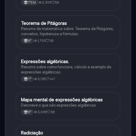
variável: a b → coeficiente linear (valor que corta o
2,393
58
1°EM
eixo y).
Teorema de Pitágoras
Matematica
Resumo de matemática sobre: Teorema de Pitágoras,
conceitos, hipotenusa e fórmulas.
1,793
38
8°
Expressões algébricas.
Matematica
Resumo sobre como funciona, cálculo e exemplo de
expressões algébricas.
3,135
147
7°
Mapa mental de expressões algébricas
Matematica
Descreve o que são expressões algébricas.
3,098
38
8°
Radiciação
Matematica