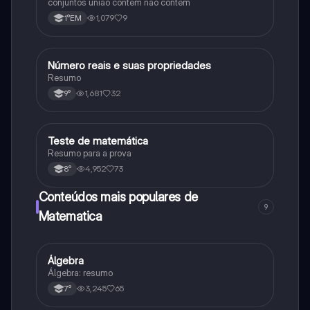
conjuntos união contem não contem
1,079
9
1°EM
Número reais e suas propriedades
Matematica
Resumo
1,681
32
9°
Teste de matemática
Matematica
Resumo para a prova
4,952
73
8°
Conteúdos mais populares de
9
Matematica
Álgebra
Matematica
Álgebra: resumo
3,245
65
7°