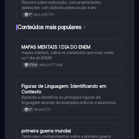
Resumo sobre radiciação, com propriedades,
operações com radicais potenciação e etc.
6,615
91
9°
Conteúdos mais populares
9
MAPAS MENTAIS 1 DIA DO ENEM
Português
mapas mentais, sobre os conteúdos que mais caem
no 1 dia do ENEM
8,017
308
3°EM
F
Figuras de Linguagem: Identificando em
Português
Contexto
Aprenda a identificar as principais figuras de
linguagem através de exemplos práticos e exercícios.
692
0
8°
primeira guerra mundial
História
Teste seus conhecimentos sobre a primeira guerra