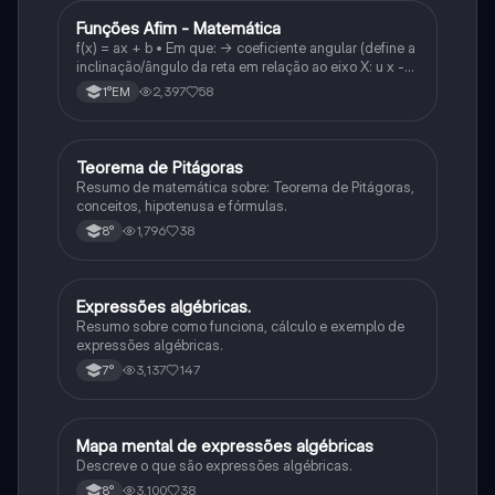
Funções Afim - Matemática
Matematica
f(x) = ax + b • Em que: -> coeficiente angular (define a
inclinação/ângulo da reta em relação ao eixo X: u x -
variável: a b → coeficiente linear (valor que corta o
2,397
58
1°EM
eixo y).
Teorema de Pitágoras
Matematica
Resumo de matemática sobre: Teorema de Pitágoras,
conceitos, hipotenusa e fórmulas.
1,796
38
8°
Expressões algébricas.
Matematica
Resumo sobre como funciona, cálculo e exemplo de
expressões algébricas.
3,137
147
7°
Mapa mental de expressões algébricas
Matematica
Descreve o que são expressões algébricas.
3,100
38
8°