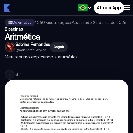
Abra o App
1.260
visualizações
·
Atualizado
22 de jul. de 2026
·
Matematica
2 páginas
Aritmética
Sabrina Fernandes
Seguir
@
sabrinafe_evwbn
Meu resumo explicando a aritmética.
of
2
1