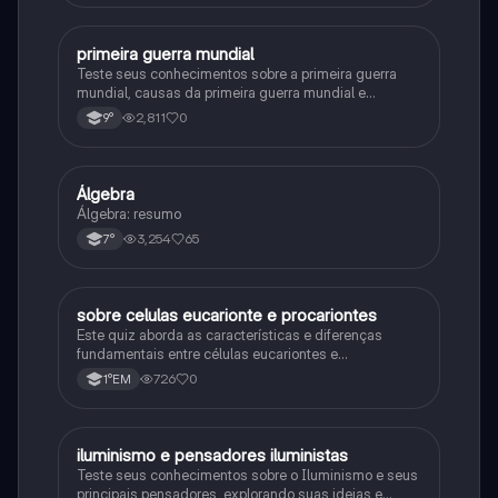
primeira guerra mundial
História
Teste seus conhecimentos sobre a primeira guerra
mundial, causas da primeira guerra mundial e
consequências da Primeira Guerra Mundial, fases da
2,811
0
9°
primeira guerra mundial
Álgebra
Matematica
Álgebra: resumo
3,254
65
7°
sobre celulas eucarionte e procariontes
Biologia
Este quiz aborda as características e diferenças
fundamentais entre células eucariontes e
procariontes.
726
0
1°EM
iluminismo e pensadores iluministas
História
Teste seus conhecimentos sobre o Iluminismo e seus
principais pensadores, explorando suas ideias e