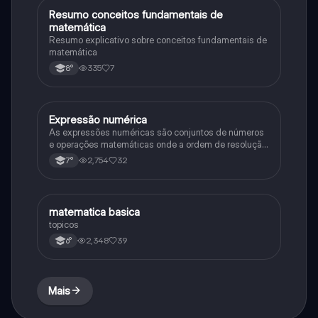
Resumo conceitos fundamentais de
Matematica
matemática
Resumo explicativo sobre conceitos fundamentais de
matemática
335
7
8°
Expressão numérica
Matematica
As expressões numéricas são conjuntos de números
e operações matemáticas onde a ordem de resolução
dessas operações é preestabelecida
2,754
32
7°
matematica basica
Matematica
topicos
2,348
39
6°
Mais