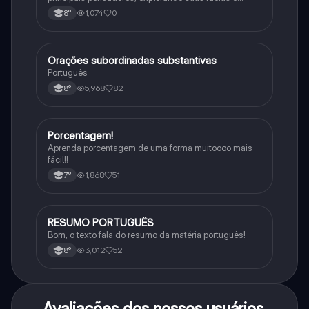
impacto histórico.
1,074
0
8°
Orações subordinadas substantivas
Português
Português
5,968
82
8°
Porcentagem!
Matematica
Aprenda porcentagem de uma forma muitoooo mais
fácil!!
1,868
51
7°
RESUMO PORTUGUÊS
Português
Bom, o texto fala do resumo da matéria português!
3,012
52
8°
Avaliações dos nossos usuários.