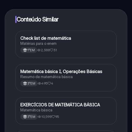
determinadas funcionalidades da aplicação, pode
adquirir o Knowunity Pro.
Conteúdo Similar
Check list de matemática
Matematica
Matérias para o enem
2,388
31
1°EM
Matemática básica I, Operações Básicas
Matematica
Resumo de matemática básica
495
4
3°EM
EXERCÍCIOS DE MATEMÁTICA BÁSICA
Matematica
Matemática básica
10,598
95
3°EM