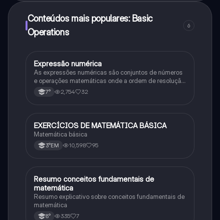
Conteúdos mais populares: Basic
6
Operations
Expressão numérica
Matematica
As expressões numéricas são conjuntos de números
e operações matemáticas onde a ordem de resolução
dessas operações é preestabelecida
2,754
32
7°
EXERCÍCIOS DE MATEMÁTICA BÁSICA
Matematica
Matemática básica
10,598
95
3°EM
Resumo conceitos fundamentais de
Matematica
matemática
Resumo explicativo sobre conceitos fundamentais de
matemática
335
7
8°