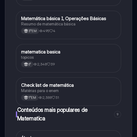
Matemática básica I, Operações Básicas
Matematica
Resumo de matemática básica
495
4
3°EM
matematica basica
Matematica
topicos
2,348
39
6°
Check list de matemática
Matematica
Matérias para o enem
2,388
31
1°EM
Conteúdos mais populares de
9
Matematica