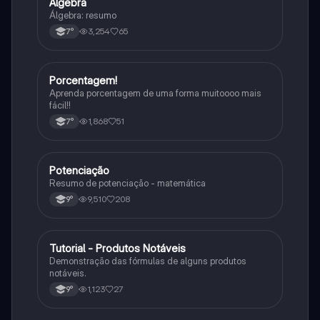
Álgebra
Matematica
Álgebra: resumo
3,254
65
7°
Porcentagem!
Matematica
Aprenda porcentagem de uma forma muitoooo mais
fácil!!
1,868
51
7°
Potenciação
Matematica
Resumo de potenciação - matemática
9,510
208
9°
Tutorial - Produtos Notáveis
Matematica
Demonstração das fórmulas de alguns produtos
notáveis.
1,123
27
9°