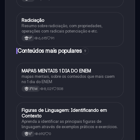
Radiciação
Matematica
Resumo sobre radiciação, com propriedades,
operações com radicais potenciação e etc.
6,615
91
9°
Conteúdos mais populares
9
MAPAS MENTAIS 1 DIA DO ENEM
Português
mapas mentais, sobre os conteúdos que mais caem
no 1 dia do ENEM
8,021
308
3°EM
F
Figuras de Linguagem: Identificando em
Português
Contexto
Aprenda a identificar as principais figuras de
linguagem através de exemplos práticos e exercícios.
692
0
8°