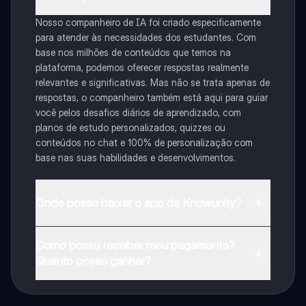
Nosso companheiro de IA foi criado especificamente
para atender às necessidades dos estudantes. Com
base nos milhões de conteúdos que temos na
plataforma, podemos oferecer respostas realmente
relevantes e significativas. Mas não se trata apenas de
respostas, o companheiro também está aqui para guiar
você pelos desafios diários de aprendizado, com
planos de estudo personalizados, quizzes ou
conteúdos no chat e 100% de personalização com
base nas suas habilidades e desenvolvimentos.
Onde posso baixar o app da Knowunity?
Pode descarregar a aplicação na Google Play Store e
Como posso receber meu pagamento?
na Apple App Store.
Quanto posso ganhar?
Sim, tem acesso gratuito ao conteúdo da aplicação e
ao nosso companheiro de IA. Para desbloquear