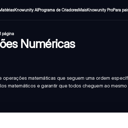
Matérias
Knowunity AI
Programa de Criadores
Mais
Knowunity Pro
Para pai
1 página
sões Numéricas
e operações matemáticas que seguem uma ordem específ
culos matemáticos e garantir que todos cheguem ao mesmo 