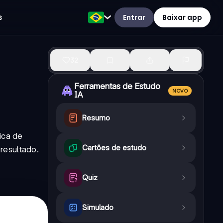
Entrar
Baixar app
s
32
Ferramentas de Estudo
NOVO
IA
Resumo
ica de
Cartões de estudo
resultado.
Quiz
Simulado