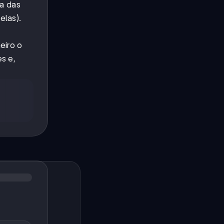
a das
elas).
eiro o
s e,