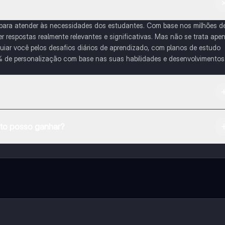
 para atender às necessidades dos estudantes. Com base nos milhões d
respostas realmente relevantes e significativas. Mas não se trata ape
iar você pelos desafios diários de aprendizado, com planos de estudo
% de personalização com base nas suas habilidades e desenvolvimentos
na Apple App Store.
o posso ganhar?
e ao nosso companheiro de IA. Para desbloquear determinadas
ity Pro.