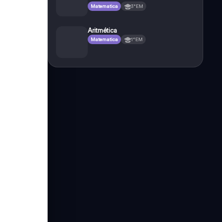
Matematica
3°EM
Aritmética
Matematica
1°EM