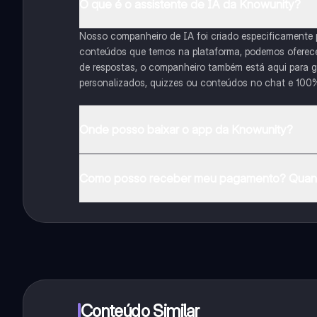
O que é o assistente de IA da Knowunity?
Nosso companheiro de IA foi criado especificamente
conteúdos que temos na plataforma, podemos oferecer 
de respostas, o companheiro também está aqui para gu
personalizados, quizzes ou conteúdos no chat e 100
Onde posso baixar o app da Knowunity?
Pode descarregar a aplicação na Google Play Store e 
Como posso receber meu pagamento? Quant
Sim, tem acesso gratuito ao conteúdo da aplicação 
funcionalidades da aplicação, pode adquirir o Knowun
Conteúdo Similar