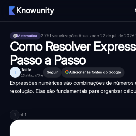
Knowunity
2.751
visualizações
·
Atualizado
22 de jul. de 2026
·
Matematica
Como Resolver Expres
Passo a Passo
Talita
T
Seguir
Adicionar às fontes do Google
@
talita_n70re
Expressões numéricas são combinações de números 
resolução. Elas são fundamentais para organizar cál
of
1
1