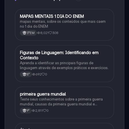
MAPAS MENTAIS 1 DIA DO ENEM
Português
mapas mentais, sobre os conteúdos que mais caem
no 1 dia do ENEM
8,021
308
3°EM
F
Figuras de Linguagem: Identificando em
Português
Contexto
Aprenda a identificar as principais figuras de
linguagem através de exemplos práticos e exercícios.
692
0
8°
primeira guerra mundial
História
Teste seus conhecimentos sobre a primeira guerra
mundial, causas da primeira guerra mundial e
consequências da Primeira Guerra Mundial, fases da
2,811
0
9°
primeira guerra mundial