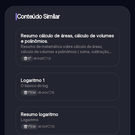
determinadas funcionalidades da aplicação, pode
adquirir o Knowunity Pro.
Conteúdo Similar
Resumo cálculo de áreas, cálculo de volumes
Matematica
e polinômios.
Resumo de matemática sobre cálculo de áreas,
cálculo de volumes e polinômios ( soma, subtração,
multiplicação )
968
13
8°
Logaritmo 1
Matematica
O básico do log
604
8
1°EM
Resumo logaritmo
Matematica
Logaritmo
769
10
1°EM