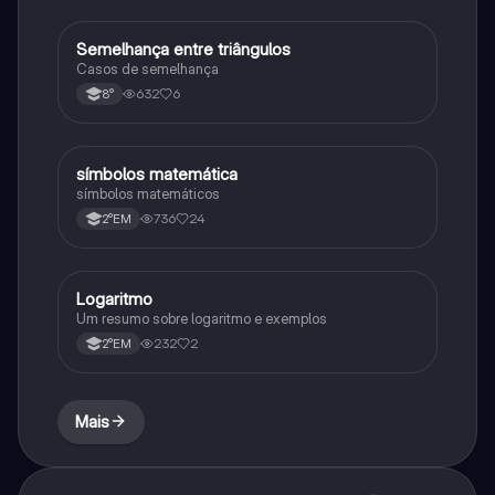
Semelhança entre triângulos
Matematica
Casos de semelhança
632
6
8°
símbolos matemática
Matematica
símbolos matemáticos
736
24
2°EM
Logaritmo
Matematica
Um resumo sobre logaritmo e exemplos
232
2
2°EM
Mais