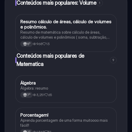
Conteúdos mais populares: Volume
1
Resumo cálculo de áreas, cálculo de volumes
Matematica
e polinômios.
Resumo de matemática sobre cálculo de áreas,
cálculo de volumes e polinômios ( soma, subtração,
multiplicação )
968
13
8°
Conteúdos mais populares de
9
Matematica
Álgebra
Matematica
Álgebra: resumo
3,251
65
7°
Porcentagem!
Matematica
Aprenda porcentagem de uma forma muitoooo mais
fácil!!
1,868
51