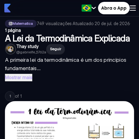
Abra o App
749
visualizações
·
Atualizado
20 de jul. de 2026
·
Matematica
1 página
A Lei da Termodinâmica Explicada
Thay study
Seguir
@
gabrielfe_5762a
A primeira lei da termodinâmica é um dos princípios
fundamentais...
Mostrar mais
of
1
1