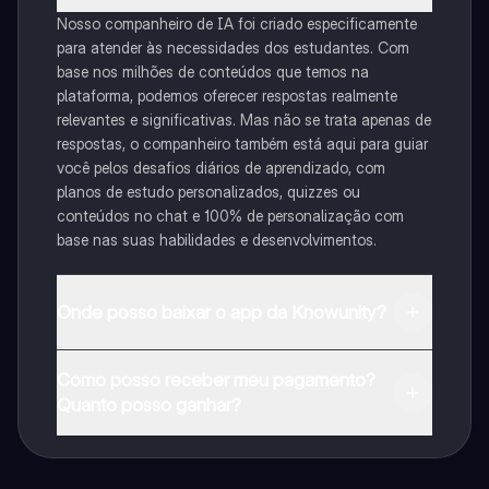
Nosso companheiro de IA foi criado especificamente
para atender às necessidades dos estudantes. Com
base nos milhões de conteúdos que temos na
plataforma, podemos oferecer respostas realmente
relevantes e significativas. Mas não se trata apenas de
respostas, o companheiro também está aqui para guiar
você pelos desafios diários de aprendizado, com
planos de estudo personalizados, quizzes ou
conteúdos no chat e 100% de personalização com
base nas suas habilidades e desenvolvimentos.
Onde posso baixar o app da Knowunity?
Pode descarregar a aplicação na Google Play Store e
Como posso receber meu pagamento?
na Apple App Store.
Quanto posso ganhar?
Sim, tem acesso gratuito ao conteúdo da aplicação e
ao nosso companheiro de IA. Para desbloquear