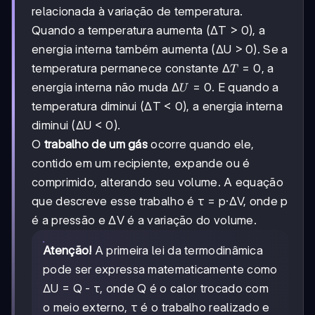
relacionada à variação de temperatura.
Quando a temperatura aumenta (ΔT > 0), a
energia interna também aumenta (ΔU > 0). Se a
ΔT
Δ
=
0
temperatura permanece constante
, a
T
=
ΔU
Δ
=
0
energia interna não muda
. E quando a
U
0
=
temperatura diminui (ΔT < 0), a energia interna
0
diminui (ΔU < 0).
O
trabalho de um gás
ocorre quando ele,
contido em um recipiente, expande ou é
comprimido, alterando seu volume. A equação
que descreve esse trabalho é τ = p·ΔV, onde p
é a pressão e ΔV é a variação do volume.
Atenção!
A primeira lei da termodinâmica
pode ser expressa matematicamente como
ΔU = Q - τ, onde Q é o calor trocado com
o meio externo, τ é o trabalho realizado e