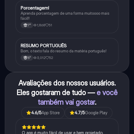
Porcentagem!
Matematica
Aprenda porcentagem de uma forma muitoooo mais
fácil!!
1,868
51
7°
RESUMO PORTUGUÊS
Português
Bom, o texto fala do resumo da matéria português!
3,012
52
8°
Avaliações dos nossos usuários.
Eles gostaram de tudo —
e você
também vai gostar
.
4.6
/5
App Store
4.7
/5
Google Play
O app é muito fácil de usar e bem projetado.