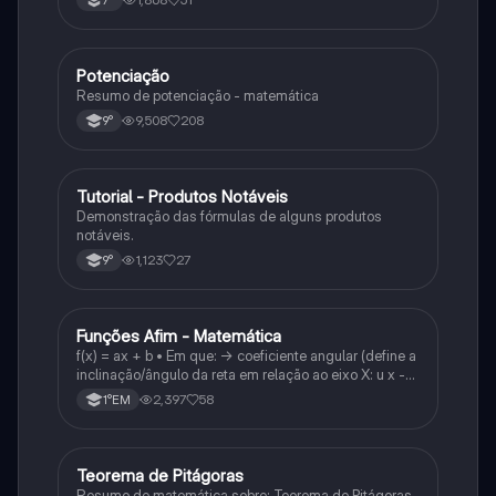
7°
Potenciação
Matematica
Resumo de potenciação - matemática
9,508
208
9°
Tutorial - Produtos Notáveis
Matematica
Demonstração das fórmulas de alguns produtos
notáveis.
1,123
27
9°
Funções Afim - Matemática
Matematica
f(x) = ax + b • Em que: -> coeficiente angular (define a
inclinação/ângulo da reta em relação ao eixo X: u x -
variável: a b → coeficiente linear (valor que corta o
2,397
58
1°EM
eixo y).
Teorema de Pitágoras
Matematica
Resumo de matemática sobre: Teorema de Pitágoras,