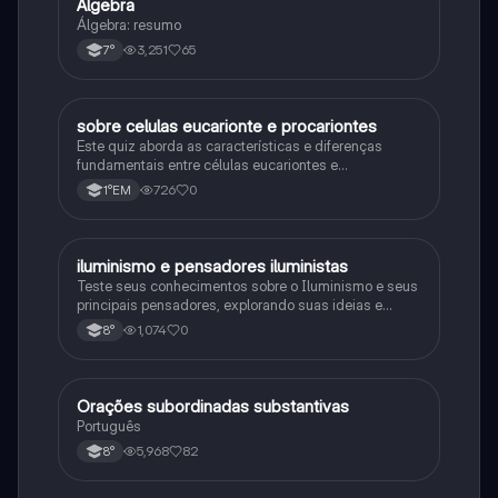
Álgebra
Matematica
Álgebra: resumo
3,251
65
7°
sobre celulas eucarionte e procariontes
Biologia
Este quiz aborda as características e diferenças
fundamentais entre células eucariontes e
procariontes.
726
0
1°EM
iluminismo e pensadores iluministas
História
Teste seus conhecimentos sobre o Iluminismo e seus
principais pensadores, explorando suas ideias e
impacto histórico.
1,074
0
8°
Orações subordinadas substantivas
Português
Português
5,968
82
8°