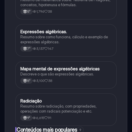
conceitos, hipotenusa e fórmulas.
1,796
38
8°
Expressões algébricas.
Matematica
Resumo sobre como funciona, cálculo e exemplo de
expressões algébricas.
3,137
147
7°
Mapa mental de expressões algébricas
Matematica
Descreve o que são expressões algébricas.
3,100
38
8°
Radiciação
Matematica
Resumo sobre radiciação, com propriedades,
operações com radicais potenciação e etc.
6,615
91
9°
Conteúdos mais populares
9