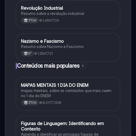
Revolução Industrial
História
Resumo sobre a revolução industrial
1,686
26
3°EM
Nazismo e Fascismo
História
Resumo sobre Nazismo e Fascismo
1,256
21
8°
Conteúdos mais populares
9
MAPAS MENTAIS 1 DIA DO ENEM
Português
mapas mentais, sobre os conteúdos que mais caem
no 1 dia do ENEM
8,017
308
3°EM
F
Figuras de Linguagem: Identificando em
Português
Contexto
Aprenda a identificar as principais figuras de