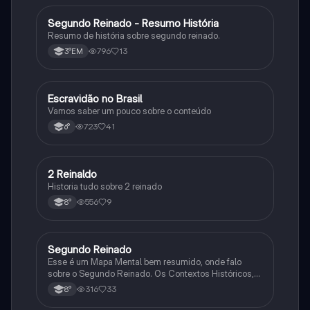
Segundo Reinado - Resumo História
História
Resumo de história sobre segundo reinado.
796
13
3°EM
Escravidão no Brasil
História
Vamos saber um pouco sobre o conteúdo
723
41
6°
2 Reinaldo
História
Historia tudo sobre 2 reinado
556
9
8°
Segundo Reinado
História
Esse é um Mapa Mental bem resumido, onde falo
sobre o Segundo Reinado. Os Contextos Históricos,
Monarquia, Aspectos Políticos, Economia, Sociedade,
316
33
8°
Cultura, Conflitos e Crises e Proclamação da
República.