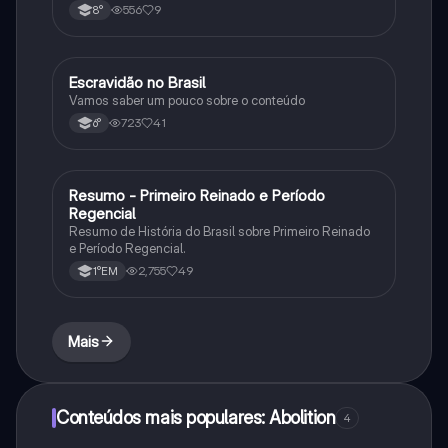
556
9
8°
Escravidão no Brasil
História
Vamos saber um pouco sobre o conteúdo
723
41
6°
Resumo - Primeiro Reinado e Período
História
Regencial
Resumo de História do Brasil sobre Primeiro Reinado
e Período Regencial.
2,755
49
1°EM
Mais
Conteúdos mais populares: Abolition
4