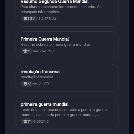
Resumo Segunda Guerra Mundial
História
Para alunos do ensino fundamental e médio. As
principais informações.
2,373
61
1°EM
Primeira Guerra Mundial
História
Resumo sobre a primeira guerra mundial
4,714
123
6°
revolução francesa
História
revolução francesa
1,210
0
8°
primeira guerra mundial
História
Teste seus conhecimentos sobre a primeira guerra
mundial, causas da primeira guerra mundial,
consequências da Primeira Guerra Mundial,fases da
882
0
9°
primeira guerra mundial