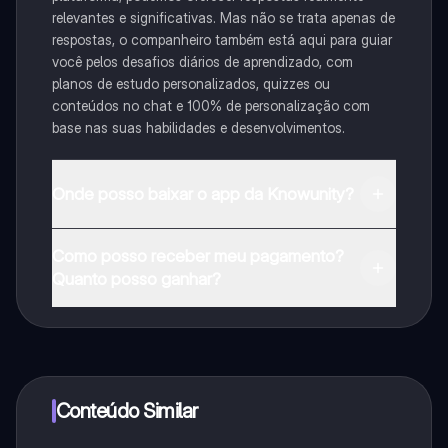
relevantes e significativas. Mas não se trata apenas de
respostas, o companheiro também está aqui para guiar
você pelos desafios diários de aprendizado, com
planos de estudo personalizados, quizzes ou
conteúdos no chat e 100% de personalização com
base nas suas habilidades e desenvolvimentos.
Onde posso baixar o app da Knowunity?
Pode descarregar a aplicação na Google Play Store e
Como posso receber meu pagamento?
na Apple App Store.
Quanto posso ganhar?
Sim, tem acesso gratuito ao conteúdo da aplicação e
ao nosso companheiro de IA. Para desbloquear
determinadas funcionalidades da aplicação, pode
adquirir o Knowunity Pro.
Conteúdo Similar