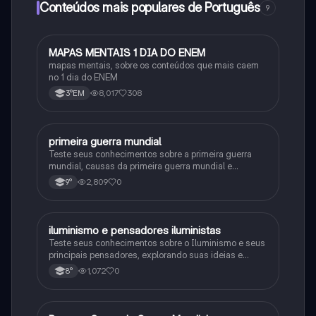
Conteúdos mais populares de Português
9
MAPAS MENTAIS 1 DIA DO ENEM
Português
mapas mentais, sobre os conteúdos que mais caem
no 1 dia do ENEM
8,017
308
3°EM
primeira guerra mundial
História
Teste seus conhecimentos sobre a primeira guerra
mundial, causas da primeira guerra mundial e
consequências da Primeira Guerra Mundial, fases da
2,809
0
9°
primeira guerra mundial
iluminismo e pensadores iluministas
História
Teste seus conhecimentos sobre o Iluminismo e seus
principais pensadores, explorando suas ideias e
impacto histórico.
1,072
0
8°