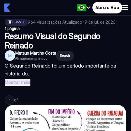
Abra o App
964
visualizações
·
Atualizado
19 de jul. de 2026
·
História
1 página
Resumo Visual do Segundo
Reinado
Mateus Martins Costa
M
Seguir
@
mateusmartinsco
O Segundo Reinado foi um período importante da
história do...
Mostrar mais
of
1
1