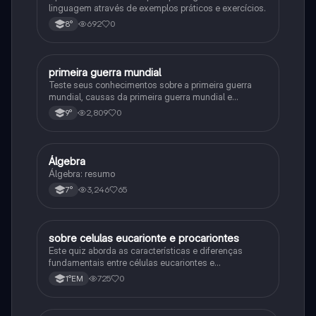
linguagem através de exemplos práticos e exercícios.
692
0
8°
primeira guerra mundial
História
Teste seus conhecimentos sobre a primeira guerra
mundial, causas da primeira guerra mundial e
consequências da Primeira Guerra Mundial, fases da
2,809
0
9°
primeira guerra mundial
Álgebra
Matematica
Álgebra: resumo
3,246
65
7°
sobre celulas eucarionte e procariontes
Biologia
Este quiz aborda as características e diferenças
fundamentais entre células eucariontes e
procariontes.
725
0
1°EM