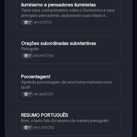
iluminismo e pensadores iluministas
História
Teste seus conhecimentos sobre o Iluminismo e seus
principais pensadores, explorando suas ideias e
impacto histórico.
1,072
0
8°
Orações subordinadas substantivas
Português
Português
5,961
82
8°
Porcentagem!
Matematica
Aprenda porcentagem de uma forma muitoooo mais
fácil!!
1,863
51
7°
RESUMO PORTUGUÊS
Português
Bom, o texto fala do resumo da matéria português!
3,010
52
8°