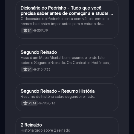
Dicionário do Pedrinho - Tudo que você
História
precisa saber antes de começar a e studar o
segundo reinado!
O dicionário do Pedrinho conta com vários termos e
nomes bastantes importantes para o estudo do
segundo reinado e muito mais.
351
9
8°
Segundo Reinado
História
Esse é um Mapa Mental bem resumido, onde falo
sobre o Segundo Reinado. Os Contextos Históricos,
Monarquia, Aspectos Políticos, Economia, Sociedade,
316
33
8°
Cultura, Conflitos e Crises e Proclamação da
República.
Segundo Reinado - Resumo História
História
Resumo de história sobre segundo reinado.
796
13
3°EM
2 Reinaldo
História
Historia tudo sobre 2 reinado