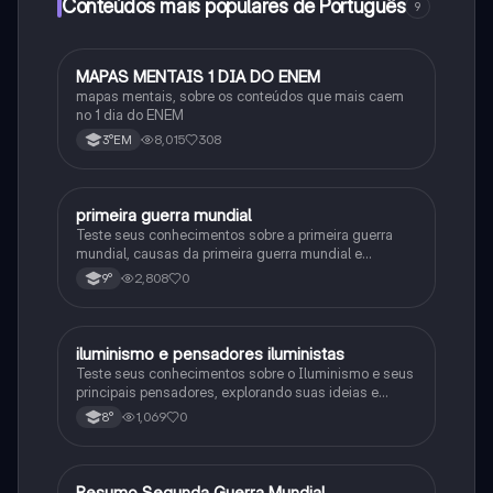
Conteúdos mais populares de Português
9
MAPAS MENTAIS 1 DIA DO ENEM
Português
mapas mentais, sobre os conteúdos que mais caem
no 1 dia do ENEM
8,015
308
3°EM
primeira guerra mundial
História
Teste seus conhecimentos sobre a primeira guerra
mundial, causas da primeira guerra mundial e
consequências da Primeira Guerra Mundial, fases da
2,808
0
9°
primeira guerra mundial
iluminismo e pensadores iluministas
História
Teste seus conhecimentos sobre o Iluminismo e seus
principais pensadores, explorando suas ideias e
impacto histórico.
1,069
0
8°
Resumo Segunda Guerra Mundial
História