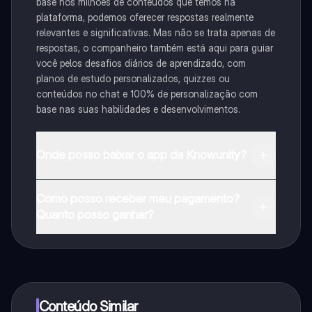
base nos milhões de conteúdos que temos na
plataforma, podemos oferecer respostas realmente
relevantes e significativas. Mas não se trata apenas de
respostas, o companheiro também está aqui para guiar
você pelos desafios diários de aprendizado, com
planos de estudo personalizados, quizzes ou
conteúdos no chat e 100% de personalização com
base nas suas habilidades e desenvolvimentos.
Onde posso baixar o app da Knowunity?
Pode descarregar a aplicação na Google Play Store e
Como posso receber meu pagamento?
na Apple App Store.
Quanto posso ganhar?
Sim, tem acesso gratuito ao conteúdo da aplicação e
ao nosso companheiro de IA. Para desbloquear
determinadas funcionalidades da aplicação, pode
adquirir o Knowunity Pro.
Conteúdo Similar