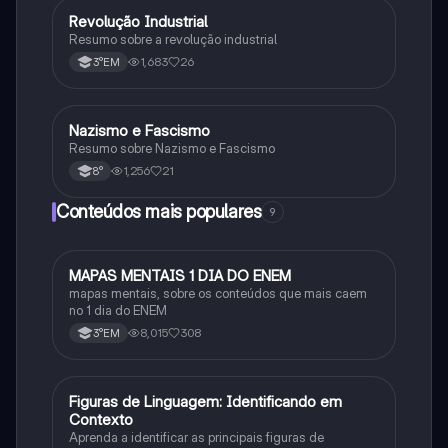
Revolução Industrial
História
Resumo sobre a revolução industrial
1,683
26
3°EM
Nazismo e Fascismo
História
Resumo sobre Nazismo e Fascismo
1,256
21
8°
Conteúdos mais populares
9
MAPAS MENTAIS 1 DIA DO ENEM
Português
mapas mentais, sobre os conteúdos que mais caem
no 1 dia do ENEM
8,015
308
3°EM
F
Figuras de Linguagem: Identificando em
Português
Contexto
Aprenda a identificar as principais figuras de