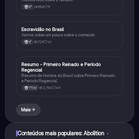
556
9
8°
Escravidão no Brasil
História
Vamos saber um pouco sobre o conteúdo
723
41
6°
Resumo - Primeiro Reinado e Período
História
Regencial
Resumo de História do Brasil sobre Primeiro Reinado
e Período Regencial.
2,754
49
1°EM
Mais
Conteúdos mais populares: Abolition
4