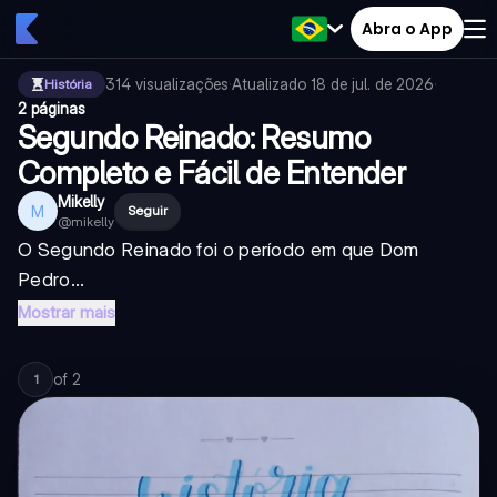
Abra o App
314
visualizações
·
Atualizado
18 de jul. de 2026
·
História
2 páginas
Segundo Reinado: Resumo
Completo e Fácil de Entender
Mikelly
M
Seguir
@
mikelly
O Segundo Reinado foi o período em que Dom
Pedro...
Mostrar mais
of
2
1