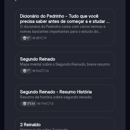
Dicionário do Pedrinho - Tudo que você
História
precisa saber antes de começar a e studar o
segundo reinado!
O dicionário do Pedrinho conta com vários termos e
nomes bastantes importantes para o estudo do
segundo reinado e muito mais.
351
9
8°
Segundo Reinado
História
Mapa mental sobre o Segundo Reinado, breve resumo
962
16
7°
Segundo Reinado - Resumo História
História
Resumo de história sobre segundo reinado.
796
13
3°EM
2 Reinaldo
História
Historia tudo sobre 2 reinado