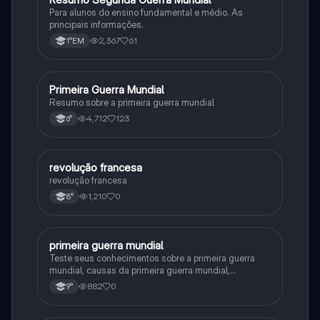
Para alunos do ensino fundamental e médio. As
principais informações.
2,367
61
1°EM
Primeira Guerra Mundial
História
Resumo sobre a primeira guerra mundial
4,712
123
6°
revolução francesa
História
revolução francesa
1,210
0
8°
primeira guerra mundial
História
Teste seus conhecimentos sobre a primeira guerra
mundial, causas da primeira guerra mundial,
consequências da Primeira Guerra Mundial,fases da
882
0
9°
primeira guerra mundial