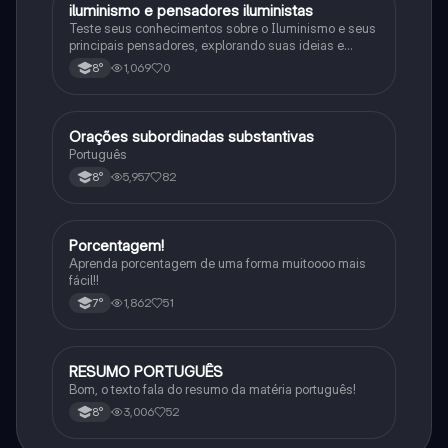
iluminismo e pensadores iluministas
História
Teste seus conhecimentos sobre o Iluminismo e seus
principais pensadores, explorando suas ideias e
impacto histórico.
1,069
0
8°
Orações subordinadas substantivas
Português
Português
5,957
82
8°
Porcentagem!
Matematica
Aprenda porcentagem de uma forma muitoooo mais
fácil!!
1,862
51
7°
RESUMO PORTUGUÊS
Português
Bom, o texto fala do resumo da matéria português!
3,006
52
8°