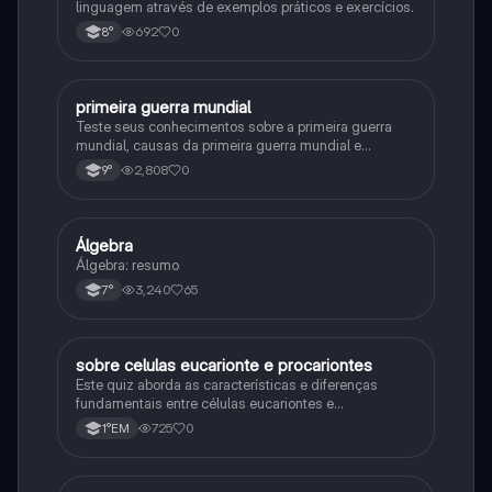
linguagem através de exemplos práticos e exercícios.
692
0
8°
primeira guerra mundial
História
Teste seus conhecimentos sobre a primeira guerra
mundial, causas da primeira guerra mundial e
consequências da Primeira Guerra Mundial, fases da
2,808
0
9°
primeira guerra mundial
Álgebra
Matematica
Álgebra: resumo
3,240
65
7°
sobre celulas eucarionte e procariontes
Biologia
Este quiz aborda as características e diferenças
fundamentais entre células eucariontes e
procariontes.
725
0
1°EM