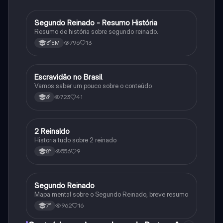
Segundo Reinado - Resumo História
História
Resumo de história sobre segundo reinado.
796
13
3°EM
Escravidão no Brasil
História
Vamos saber um pouco sobre o conteúdo
723
41
6°
2 Reinaldo
História
Historia tudo sobre 2 reinado
556
9
8°
Segundo Reinado
História
Mapa mental sobre o Segundo Reinado, breve resumo
962
16
7°