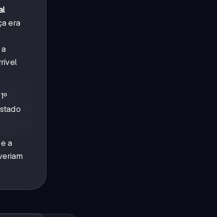
al
ça era
 a
rível
1º
estado
 e a
veriam