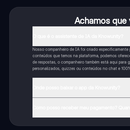
Achamos que v
O que é o assistente de IA da Knowunity?
Nosso companheiro de IA foi criado especificamente
conteúdos que temos na plataforma, podemos oferecer 
de respostas, o companheiro também está aqui para gu
personalizados, quizzes ou conteúdos no chat e 100
Onde posso baixar o app da Knowunity?
Pode descarregar a aplicação na Google Play Store e 
Como posso receber meu pagamento? Quant
Sim, tem acesso gratuito ao conteúdo da aplicação 
funcionalidades da aplicação, pode adquirir o Knowun