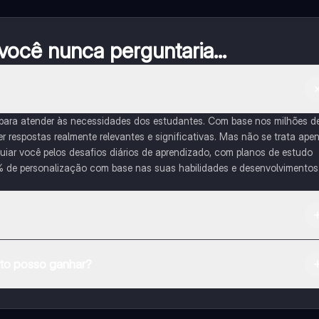
ocê nunca perguntaria...
 para atender às necessidades dos estudantes. Com base nos milhões d
respostas realmente relevantes e significativas. Mas não se trata ape
iar você pelos desafios diários de aprendizado, com planos de estudo
% de personalização com base nas suas habilidades e desenvolvimentos
na Apple App Store.
o posso ganhar?
e ao nosso companheiro de IA. Para desbloquear determinadas
ity Pro.