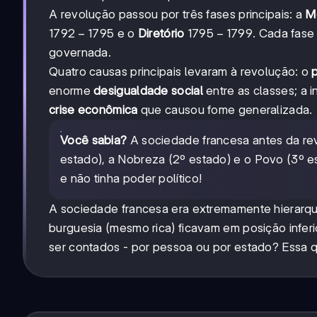
A revolução passou por três fases principais: a
Mo
1792-
1792
−
1795
1795-
1795
−
1799
e o
Diretório
. Cada fase
1795
1799
governada.
Quatro causas principais levaram à revolução: o
enorme
desigualdade social
entre as classes; a i
crise econômica
que causou fome generalizada.
Você sabia?
A sociedade francesa antes da revo
estado), a Nobreza (2º estado) e o Povo (3º e
e não tinha poder político!
A sociedade francesa era extremamente hierarqu
burguesia (mesmo rica) ficavam em posição infer
ser contados - por pessoa ou por estado? Essa qu