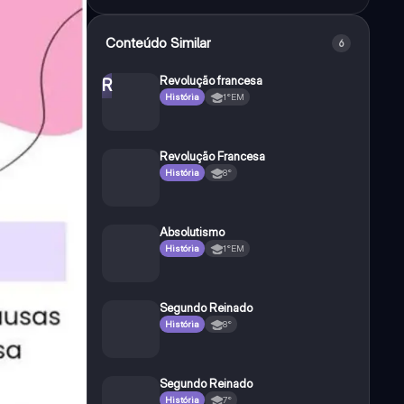
Conteúdo Similar
6
Revolução francesa
R
História
1°EM
Revolução Francesa
História
8°
Absolutismo
História
1°EM
Segundo Reinado
História
8°
Segundo Reinado
História
7°