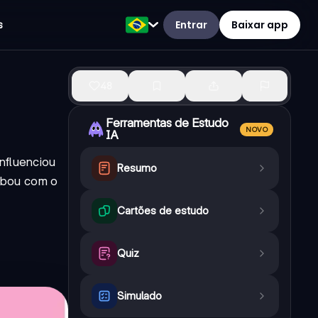
Entrar
Baixar app
s
48
Ferramentas de Estudo
NOVO
IA
nfluenciou
Resumo
abou com o
Cartões de estudo
Quiz
Simulado