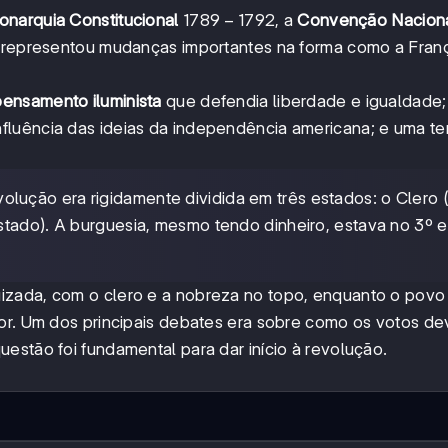
1789-
1789
−
1792
narquia Constitucional
, a
Convenção Nacion
1792
 representou mudanças importantes na forma como a Fran
pensamento iluminista
que defendia liberdade e igualdade;
nfluência das ideias da independência americana; e uma ter
lução era rigidamente dividida em três estados: o Clero (
stado). A burguesia, mesmo tendo dinheiro, estava no 3º 
izada, com o clero e a nobreza no topo, enquanto o povo
ior. Um dos principais debates era sobre como os votos de
estão foi fundamental para dar início à revolução.