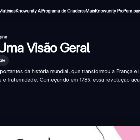
Matérias
Knowunity AI
Programa de Criadores
Mais
Knowunity Pro
Para pai
gina
 Uma Visão Geral
gle
rtantes da história mundial, que transformou a França e i
de e fraternidade. Começando em 1789, essa revolução ac