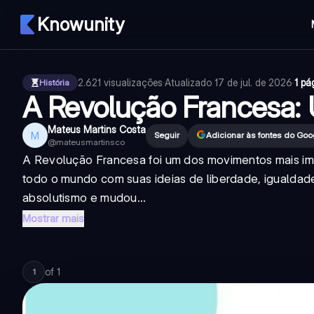
Knowunity
2.621
visualizações
·
Atualizado
17 de jul. de 2026
·
1 pá
História
A Revolução Francesa:
Mateus Martins Costa
M
Seguir
Adicionar às fontes do Goo
@
mateusmartinsco
A Revolução Francesa foi um dos movimentos mais impo
todo o mundo com suas ideias de liberdade, igualda
absolutismo e mudou...
Mostrar mais
of
1
1