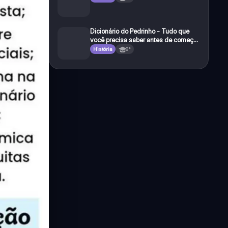
Dicionário do Pedrinho - Tudo que
você precisa saber antes de começar
a e studar o segundo reinado!
História
8°