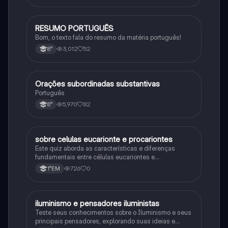
RESUMO PORTUGUÊS
Português
Bom, o texto fala do resumo da matéria português!
3,012
52
8°
Orações subordinadas substantivas
Português
Português
5,970
82
8°
sobre celulas eucarionte e procariontes
Biologia
Este quiz aborda as características e diferenças
fundamentais entre células eucariontes e
procariontes.
726
0
1°EM
iluminismo e pensadores iluministas
História
Teste seus conhecimentos sobre o Iluminismo e seus
principais pensadores, explorando suas ideias e