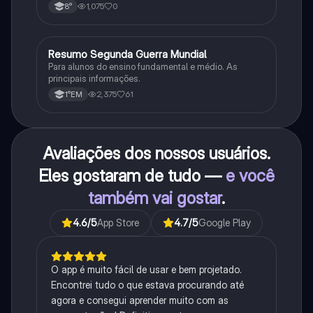
impacto histórico.
1,075
0
8°
Resumo Segunda Guerra Mundial
História
Para alunos do ensino fundamental e médio. As
principais informações.
2,375
61
1°EM
Avaliações dos nossos usuários.
Eles gostaram de tudo —
e você
também vai gostar
.
4.6
/5
App Store
4.7
/5
Google Play
O app é muito fácil de usar e bem projetado.
Encontrei tudo o que estava procurando até
agora e consegui aprender muito com as