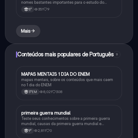
nomes bastantes importantes para o estudo do
segundo reinado e muito mais.
351
9
8°
Mais
Conteúdos mais populares de Português
9
MAPAS MENTAIS 1 DIA DO ENEM
Português
mapas mentais, sobre os conteúdos que mais caem
no 1 dia do ENEM
8,021
308
3°EM
primeira guerra mundial
História
Teste seus conhecimentos sobre a primeira guerra
mundial, causas da primeira guerra mundial e
consequências da Primeira Guerra Mundial, fases da
2,811
0
9°
primeira guerra mundial