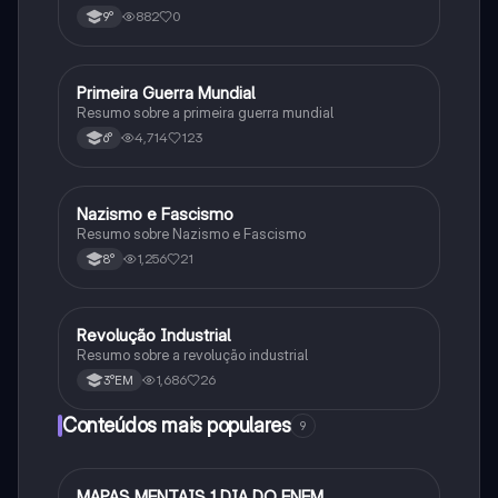
consequências da Primeira Guerra Mundial,fases da
882
0
9°
primeira guerra mundial
Primeira Guerra Mundial
História
Resumo sobre a primeira guerra mundial
4,714
123
6°
Nazismo e Fascismo
História
Resumo sobre Nazismo e Fascismo
1,256
21
8°
Revolução Industrial
História
Resumo sobre a revolução industrial
1,686
26
3°EM
Conteúdos mais populares
9
MAPAS MENTAIS 1 DIA DO ENEM
Português