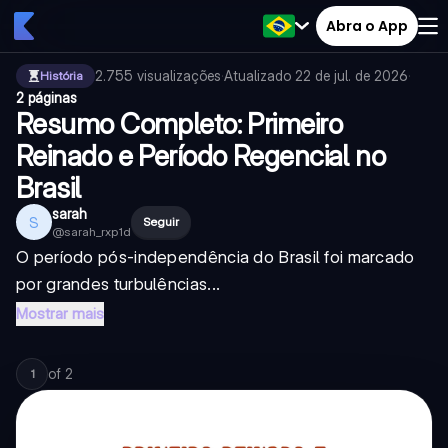
Abra o App
2.755
visualizações
·
Atualizado
22 de jul. de 2026
·
História
2 páginas
Resumo Completo: Primeiro
Reinado e Período Regencial no
Brasil
sarah ‎
S
Seguir
@
sarah_rxp1d
O período pós-independência do Brasil foi marcado
por grandes turbulências...
Mostrar mais
of
2
1