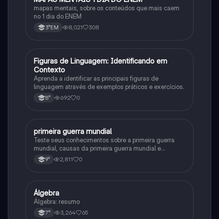
mapas mentais, sobre os conteúdos que mais caem
no 1 dia do ENEM
8,021
308
3°EM
F
Figuras de Linguagem: Identificando em
Português
Contexto
Aprenda a identificar as principais figuras de
linguagem através de exemplos práticos e exercícios.
692
0
8°
primeira guerra mundial
História
Teste seus conhecimentos sobre a primeira guerra
mundial, causas da primeira guerra mundial e
consequências da Primeira Guerra Mundial, fases da
2,811
0
9°
primeira guerra mundial
Álgebra
Matematica
Álgebra: resumo
3,264
65
7°