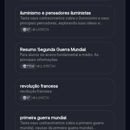
iluminismo e pensadores iluministas
História
Teste seus conhecimentos sobre o Iluminismo e seus
principais pensadores, explorando suas ideias e
impacto histórico.
1,075
0
8°
Resumo Segunda Guerra Mundial
História
Para alunos do ensino fundamental e médio. As
principais informações.
2,375
61
1°EM
revolução francesa
História
revolução francesa
1,210
0
8°
primeira guerra mundial
História
Teste seus conhecimentos sobre a primeira guerra
mundial, causas da primeira guerra mundial,