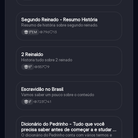
Segundo Reinado - Resumo História
História
Resumo de história sobre segundo reinado.
796
13
3°EM
2 Reinaldo
História
Historia tudo sobre 2 reinado
557
9
8°
Escravidão no Brasil
História
Vamos saber um pouco sobre o conteúdo
723
41
6°
Dicionário do Pedrinho - Tudo que você
História
precisa saber antes de começar a e studar o
segundo reinado!
O dicionário do Pedrinho conta com vários termos e