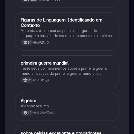
F
Figuras de Linguagem: Identificando em
Português
Contexto
Aprenda a identificar as principais figuras de
linguagem através de exemplos práticos e exercícios.
692
0
8°
primeira guerra mundial
História
Teste seus conhecimentos sobre a primeira guerra
mundial, causas da primeira guerra mundial e
consequências da Primeira Guerra Mundial, fases da
2,811
0
9°
primeira guerra mundial
Álgebra
Matematica
Álgebra: resumo
3,254
65
7°
sobre celulas eucarionte e procariontes
Biologia