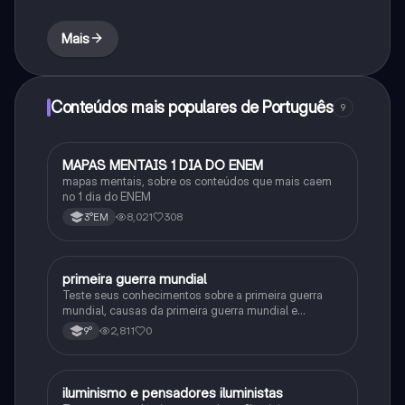
Mais
Conteúdos mais populares de Português
9
MAPAS MENTAIS 1 DIA DO ENEM
Português
mapas mentais, sobre os conteúdos que mais caem
no 1 dia do ENEM
8,021
308
3°EM
primeira guerra mundial
História
Teste seus conhecimentos sobre a primeira guerra
mundial, causas da primeira guerra mundial e
consequências da Primeira Guerra Mundial, fases da
2,811
0
9°
primeira guerra mundial
iluminismo e pensadores iluministas
História