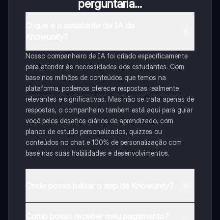
perguntaria...
O que é o assistente de IA da
Knowunity?
Nosso companheiro de IA foi criado especificamente
para atender às necessidades dos estudantes. Com
base nos milhões de conteúdos que temos na
plataforma, podemos oferecer respostas realmente
relevantes e significativas. Mas não se trata apenas de
respostas, o companheiro também está aqui para guiar
você pelos desafios diários de aprendizado, com
planos de estudo personalizados, quizzes ou
conteúdos no chat e 100% de personalização com
base nas suas habilidades e desenvolvimentos.
Onde posso baixar o app da Knowunity?
Pode descarregar a aplicação na Google Play Store e
Como posso receber meu pagamento?
na Apple App Store.