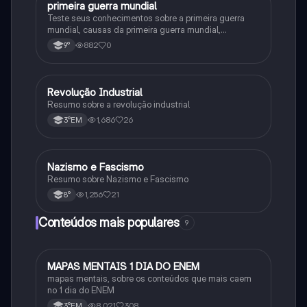
primeira guerra mundial
História
Teste seus conhecimentos sobre a primeira guerra
mundial, causas da primeira guerra mundial,
consequências da Primeira Guerra Mundial,fases da
882
0
9°
primeira guerra mundial
Revolução Industrial
História
Resumo sobre a revolução industrial
1,686
26
3°EM
Nazismo e Fascismo
História
Resumo sobre Nazismo e Fascismo
1,256
21
8°
Conteúdos mais populares
9
MAPAS MENTAIS 1 DIA DO ENEM
Português
mapas mentais, sobre os conteúdos que mais caem
no 1 dia do ENEM
8,021
308
3°EM