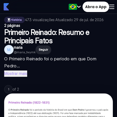
Abra o App
473
visualizações
·
Atualizado
29 de jul. de 2026
·
História
2 páginas
Primeiro Reinado: Resumo e
Principais Fatos
maria
M
Seguir
@
maria_fwymk
O Primeiro Reinado foi o período em que Dom
Pedro...
Mostrar mais
of
2
1