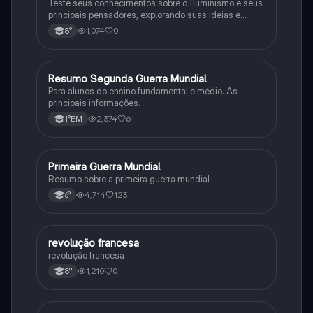
Teste seus conhecimentos sobre o Iluminismo e seus
principais pensadores, explorando suas ideias e
impacto histórico.
1,074
0
8°
Resumo Segunda Guerra Mundial
História
Para alunos do ensino fundamental e médio. As
principais informações.
2,374
61
1°EM
Primeira Guerra Mundial
História
Resumo sobre a primeira guerra mundial
4,714
123
6°
revolução francesa
História
revolução francesa
1,210
0
8°