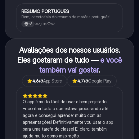
RESUMO PORTUGUÊS
Português
Bom, o texto fala do resumo da matéria português!
3,012
52
8°
Avaliações dos nossos usuários.
Eles gostaram de tudo —
e você
também vai gostar
.
4.6
/5
App Store
4.7
/5
Google Play
O app é muito fácil de usar e bem projetado.
Encontrei tudo o que estava procurando até
agora e consegui aprender muito com as
apresentações! Definitivamente vou usar o app
para uma tarefa de classe! E, claro, também
ajuda muito como inspiração.