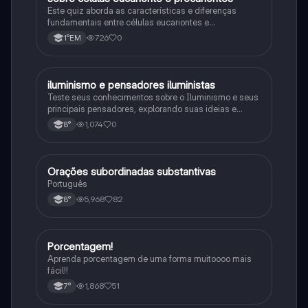
Este quiz aborda as características e diferenças
fundamentais entre células eucariontes e
procariontes.
726
0
1°EM
iluminismo e pensadores iluministas
História
Teste seus conhecimentos sobre o Iluminismo e seus
principais pensadores, explorando suas ideias e
impacto histórico.
1,074
0
8°
Orações subordinadas substantivas
Português
Português
5,968
82
8°
Porcentagem!
Matematica
Aprenda porcentagem de uma forma muitoooo mais
fácil!!
1,868
51
7°