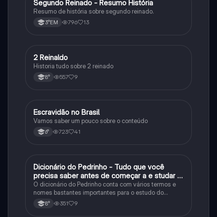
Segundo Reinado - Resumo História
História
Resumo de história sobre segundo reinado.
796
13
3°EM
2 Reinaldo
História
Historia tudo sobre 2 reinado
557
9
8°
Escravidão no Brasil
História
Vamos saber um pouco sobre o conteúdo
723
41
6°
Dicionário do Pedrinho - Tudo que você
História
precisa saber antes de começar a e studar o
segundo reinado!
O dicionário do Pedrinho conta com vários termos e
nomes bastantes importantes para o estudo do
segundo reinado e muito mais.
351
9
8°