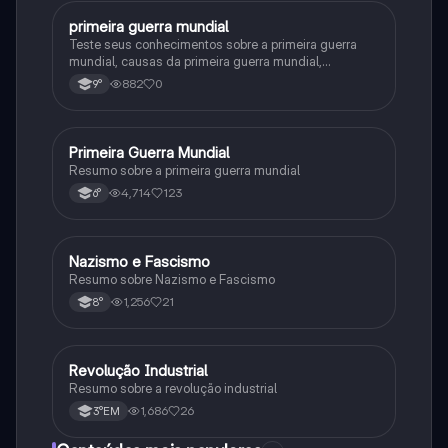
primeira guerra mundial
História
Teste seus conhecimentos sobre a primeira guerra
mundial, causas da primeira guerra mundial,
consequências da Primeira Guerra Mundial,fases da
882
0
9°
primeira guerra mundial
Primeira Guerra Mundial
História
Resumo sobre a primeira guerra mundial
4,714
123
6°
Nazismo e Fascismo
História
Resumo sobre Nazismo e Fascismo
1,256
21
8°
Revolução Industrial
História
Resumo sobre a revolução industrial
1,686
26
3°EM