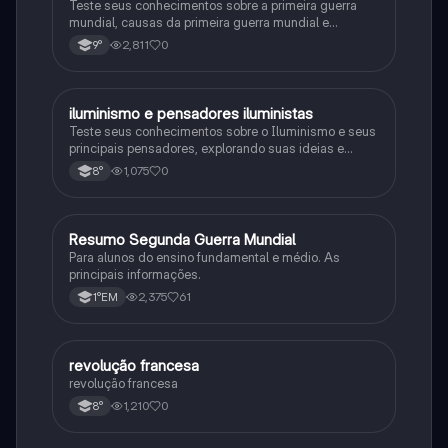
Teste seus conhecimentos sobre a primeira guerra
mundial, causas da primeira guerra mundial e
consequências da Primeira Guerra Mundial, fases da
2,811
0
9°
primeira guerra mundial
iluminismo e pensadores iluministas
História
Teste seus conhecimentos sobre o Iluminismo e seus
principais pensadores, explorando suas ideias e
impacto histórico.
1,075
0
8°
Resumo Segunda Guerra Mundial
História
Para alunos do ensino fundamental e médio. As
principais informações.
2,375
61
1°EM
revolução francesa
História
revolução francesa
1,210
0
8°