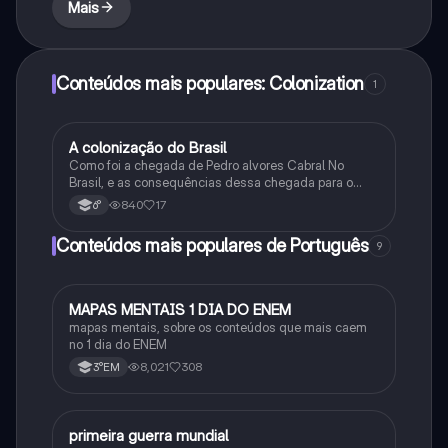
Mais
Conteúdos mais populares: Colonization
1
A colonização do Brasil
História
Como foi a chegada de Pedro alvores Cabral No
Brasil, e as consequências dessa chegada para o
Brasil na época.
840
17
6°
Conteúdos mais populares de Português
9
MAPAS MENTAIS 1 DIA DO ENEM
Português
mapas mentais, sobre os conteúdos que mais caem
no 1 dia do ENEM
8,021
308
3°EM
primeira guerra mundial
História