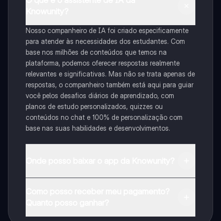
O que é o assistente de IA da
Knowunity?
Nosso companheiro de IA foi criado especificamente
para atender às necessidades dos estudantes. Com
base nos milhões de conteúdos que temos na
plataforma, podemos oferecer respostas realmente
relevantes e significativas. Mas não se trata apenas de
respostas, o companheiro também está aqui para guiar
você pelos desafios diários de aprendizado, com
planos de estudo personalizados, quizzes ou
conteúdos no chat e 100% de personalização com
base nas suas habilidades e desenvolvimentos.
Onde posso baixar o app da Knowunity?
Pode descarregar a aplicação na Google Play Store e
Como posso receber meu pagamento?
na Apple App Store.
Quanto posso ganhar?