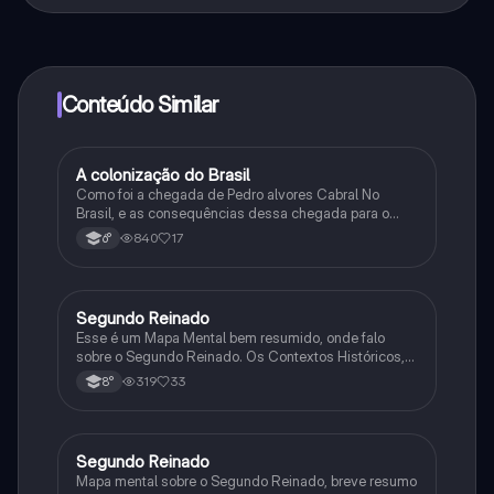
Sim, tem acesso gratuito ao conteúdo da aplicação e
ao nosso companheiro de IA. Para desbloquear
determinadas funcionalidades da aplicação, pode
adquirir o Knowunity Pro.
Conteúdo Similar
A colonização do Brasil
História
Como foi a chegada de Pedro alvores Cabral No
Brasil, e as consequências dessa chegada para o
Brasil na época.
840
17
6°
Segundo Reinado
História
Esse é um Mapa Mental bem resumido, onde falo
sobre o Segundo Reinado. Os Contextos Históricos,
Monarquia, Aspectos Políticos, Economia, Sociedade,
319
33
8°
Cultura, Conflitos e Crises e Proclamação da
República.
Segundo Reinado
História
Mapa mental sobre o Segundo Reinado, breve resumo