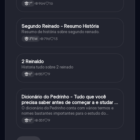
964
16
7°
Segundo Reinado - Resumo História
História
Resumo de história sobre segundo reinado.
796
13
3°EM
2 Reinaldo
História
Historia tudo sobre 2 reinado
557
9
8°
Dicionário do Pedrinho - Tudo que você
História
precisa saber antes de começar a e studar o
segundo reinado!
O dicionário do Pedrinho conta com vários termos e
nomes bastantes importantes para o estudo do
segundo reinado e muito mais.
351
9
8°