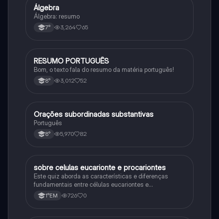
Álgebra
Matematica
Álgebra: resumo
3,264
65
7°
RESUMO PORTUGUÊS
Português
Bom, o texto fala do resumo da matéria português!
3,012
52
8°
Orações subordinadas substantivas
Português
Português
5,970
82
8°
sobre celulas eucarionte e procariontes
Biologia
Este quiz aborda as características e diferenças
fundamentais entre células eucariontes e
procariontes.
726
0
1°EM