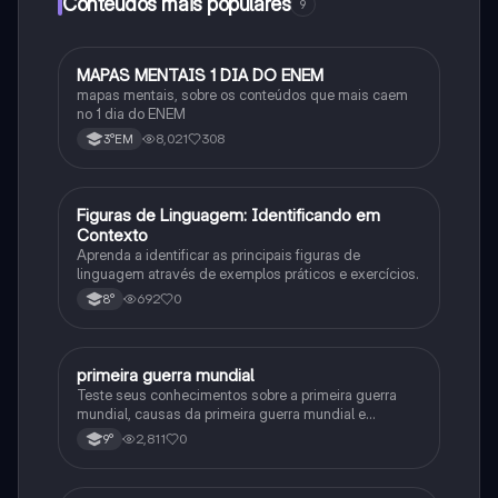
Conteúdos mais populares
9
MAPAS MENTAIS 1 DIA DO ENEM
Português
mapas mentais, sobre os conteúdos que mais caem
no 1 dia do ENEM
8,021
308
3°EM
F
Figuras de Linguagem: Identificando em
Português
Contexto
Aprenda a identificar as principais figuras de
linguagem através de exemplos práticos e exercícios.
692
0
8°
primeira guerra mundial
História
Teste seus conhecimentos sobre a primeira guerra
mundial, causas da primeira guerra mundial e
consequências da Primeira Guerra Mundial, fases da
2,811
0
9°
primeira guerra mundial