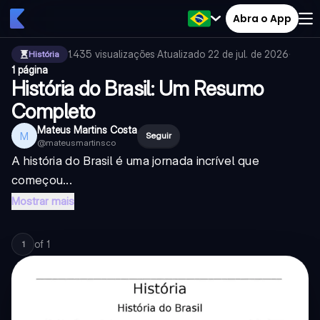
Abra o App
1.435
visualizações
·
Atualizado
22 de jul. de 2026
·
História
1 página
História do Brasil: Um Resumo
Completo
Mateus Martins Costa
M
Seguir
@
mateusmartinsco
A história do Brasil é uma jornada incrível que
começou...
Mostrar mais
of
1
1