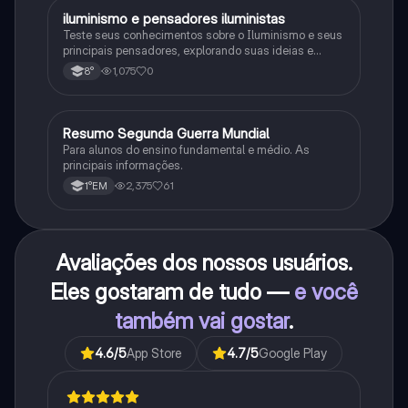
iluminismo e pensadores iluministas
História
Teste seus conhecimentos sobre o Iluminismo e seus
principais pensadores, explorando suas ideias e
impacto histórico.
1,075
0
8°
Resumo Segunda Guerra Mundial
História
Para alunos do ensino fundamental e médio. As
principais informações.
2,375
61
1°EM
Avaliações dos nossos usuários.
Eles gostaram de tudo —
e você
também vai gostar
.
4.6
/5
App Store
4.7
/5
Google Play