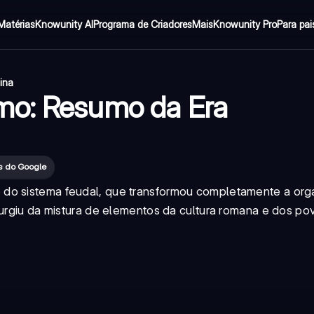
Matérias
Knowunity AI
Programa de Criadores
Mais
Knowunity Pro
Para pai
ina
mo: Resumo da Era
es do Google
 do sistema feudal, que transformou completamente a or
surgiu da mistura de elementos da cultura romana e dos po