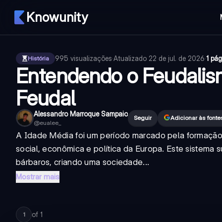
Knowunity
995
visualizações
·
Atualizado
22 de jul. de 2026
·
1 pág
História
Entendendo o Feudalis
Feudal
Alessandro Marroque Sampaio
Seguir
Adicionar às font
@
eualee_
A Idade Média foi um período marcado pela formação
social, econômica e política da Europa. Este sistema 
bárbaros, criando uma sociedade...
Mostrar mais
of
1
1