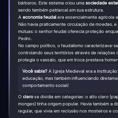
bárbaros. Este sistema criou uma
sociedade esta
sendo também patriarcal em sua estrutura.
A
economia feudal
era essencialmente agrícola e
Não havia praticamente circulação de moedas, e
mútuas: o senhor feudal oferecia proteção enqua
Pedro.
No campo político, o feudalismo caracterizava-s
controlando seus territórios através de relações
protegia o vassalo, que em troca prestava homena
Você sabia?
A Igreja Medieval era a instituiçã
educação, mas também influenciando diretame
comportamento social!
O
clero
se dividia em categorias: o alto clero (p
monges) tinha origem popular. Havia também a dist
regular, que vivia em reclusão nos mosteiros e c