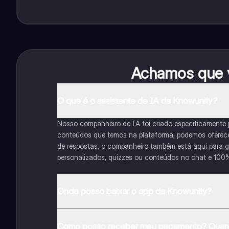
Achamos que v
O que é o assistente de IA da Knowunity?
Nosso companheiro de IA foi criado especificamente
conteúdos que temos na plataforma, podemos oferecer 
de respostas, o companheiro também está aqui para gu
personalizados, quizzes ou conteúdos no chat e 100
Onde posso baixar o app da Knowunity?
Pode descarregar a aplicação na Google Play Store e 
Como posso receber meu pagamento? Quant