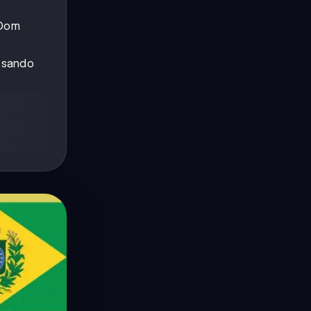
 Dom
ssando