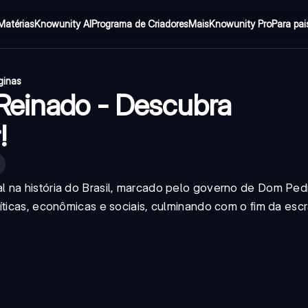
Matérias
Knowunity AI
Programa de Criadores
Mais
Knowunity Pro
Para pai
ginas
Reinado - Descubra
!
 na história do Brasil, marcado pelo governo de Dom Pedr
íticas, econômicas e sociais, culminando com o fim da esc