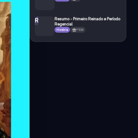
Resumo - Primeiro Reinado e Período
R
Regencial
História
1°EM