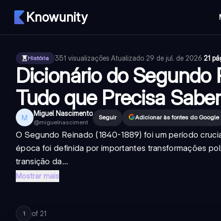
Knowunity
351
visualizações
·
Atualizado
29 de jul. de 2026
·
21 pá
História
Dicionário do Segundo 
Tudo que Precisa Saber
Miguel Nascimento
M
Seguir
Adicionar às fontes do Google
@
miguelnasciment
O Segundo Reinado (1840-1889) foi um período crucial
época foi definida por importantes transformações pol
transição da...
Mostrar mais
of
21
1