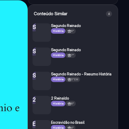
Conteúdo Similar
6
Segundo Reinado
S
História
8°
Segundo Reinado
S
História
7°
Segundo Reinado - Resumo História
S
História
3°EM
2 Reinaldo
2
História
8°
Escravidão no Brasil
E
História
6°