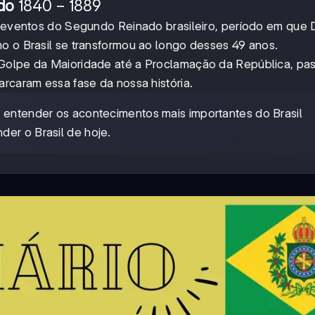
1840-
1840
−
1889
ado
1889
 e eventos do Segundo Reinado brasileiro, período em que
mo o Brasil se transformou ao longo desses 49 anos.
 Golpe da Maioridade até a Proclamação da República, pa
arcaram essa fase da nossa história.
 a entender os acontecimentos mais importantes do Brasil
er o Brasil de hoje.