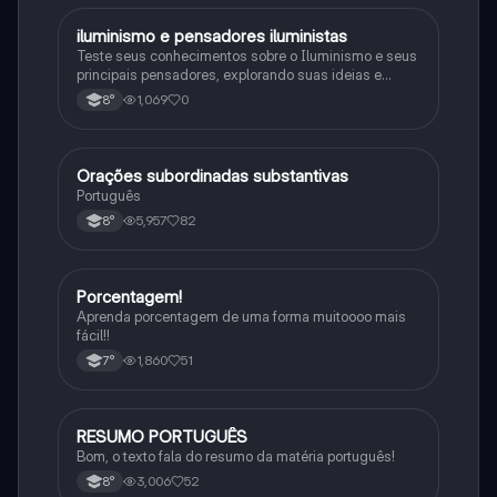
iluminismo e pensadores iluministas
História
Teste seus conhecimentos sobre o Iluminismo e seus
principais pensadores, explorando suas ideias e
impacto histórico.
1,069
0
8°
Orações subordinadas substantivas
Português
Português
5,957
82
8°
Porcentagem!
Matematica
Aprenda porcentagem de uma forma muitoooo mais
fácil!!
1,860
51
7°
RESUMO PORTUGUÊS
Português
Bom, o texto fala do resumo da matéria português!
3,006
52
8°