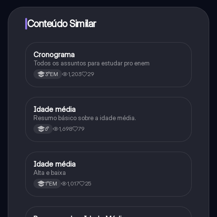
adquirir o Knowunity Pro.
Conteúdo Similar
Cronograma
Português
Todos os assuntos para estudar pro enem
1,203
29
3°EM
Idade média
História
Resumo básico sobre a idade média.
1,698
79
6°
Idade média
História
Alta e baixa
1,017
25
1°EM