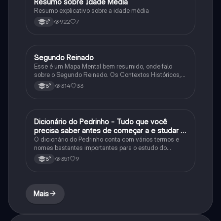
Resumo sobre Idade Média
História
Resumo explicativo sobre a idade média
922
7
6°
Segundo Reinado
História
Esse é um Mapa Mental bem resumido, onde falo
sobre o Segundo Reinado. Os Contextos Históricos,
Monarquia, Aspectos Políticos, Economia, Sociedade,
314
33
8°
Cultura, Conflitos e Crises e Proclamação da
República.
Dicionário do Pedrinho - Tudo que você
História
precisa saber antes de começar a e studar o
segundo reinado!
O dicionário do Pedrinho conta com vários termos e
nomes bastantes importantes para o estudo do
segundo reinado e muito mais.
351
9
8°
Mais