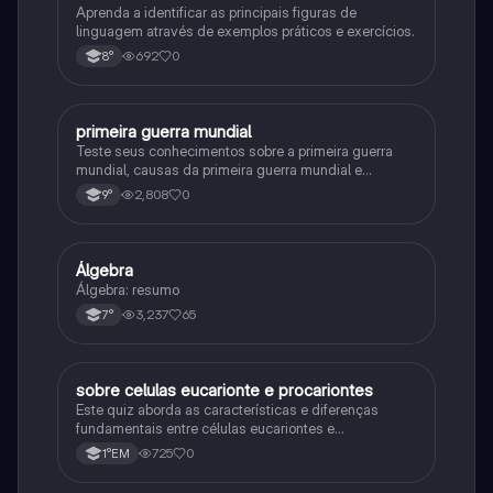
Aprenda a identificar as principais figuras de
linguagem através de exemplos práticos e exercícios.
692
0
8°
primeira guerra mundial
História
Teste seus conhecimentos sobre a primeira guerra
mundial, causas da primeira guerra mundial e
consequências da Primeira Guerra Mundial, fases da
2,808
0
9°
primeira guerra mundial
Álgebra
Matematica
Álgebra: resumo
3,237
65
7°
sobre celulas eucarionte e procariontes
Biologia
Este quiz aborda as características e diferenças
fundamentais entre células eucariontes e
procariontes.
725
0
1°EM