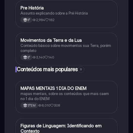
Pre História
Geografia
Assunto explicando sobre a Pré História
2,984
182
6°
Movimentos da Terra e da Lua
Geografia
Conteúdo básico sobre movimentos sua Terra, porém
completo
3,140
140
6°
Conteúdos mais populares
9
MAPAS MENTAIS 1 DIA DO ENEM
Português
mapas mentais, sobre os conteúdos que mais caem
no 1 dia do ENEM
8,010
308
3°EM
F
Figuras de Linguagem: Identificando em
Português
Contexto