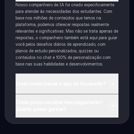
Nosso companheiro de IA foi criado especificamente
para atender às necessidades dos estudantes. Com
base nos milhões de conteúdos que temos na
plataforma, podemos oferecer respostas realmente
relevantes e significativas. Mas não se trata apenas de
respostas, o companheiro também está aqui para guiar
você pelos desafios diários de aprendizado, com
planos de estudo personalizados, quizzes ou
conteúdos no chat e 100% de personalização com
base nas suas habilidades e desenvolvimentos.
Onde posso baixar o app da Knowunity?
Pode descarregar a aplicação na Google Play Store e
Como posso receber meu pagamento?
na Apple App Store.
Quanto posso ganhar?
Sim, tem acesso gratuito ao conteúdo da aplicação e
ao nosso companheiro de IA. Para desbloquear
determinadas funcionalidades da aplicação, pode