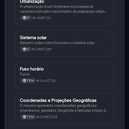
Urbanização
Geografia
A urbanização é um fenômeno socioespacial
caracterizado pelo crescimento da população urbana
e a expansão do urbano. Industrialização e êxodo
1,368
24
8°
rural são suas principais causas.
Sistema solar
Geografia
Resumo sobre como funciona o sistema solar
2,159
281
6°
Fuso horário
Geografia
Fusos
1,460
26
1°EM
Coordenadas e Projeções Geográficas
Geografia
O resumo apresenta coordenadas geográficas
(meridianos, paralelos, longitude e latitude) e tipos de
projeções cartográficas (projeção cilíndrica, azimutal
2,183
203
1°EM
etc).