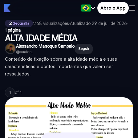
Abra o App
1.168
visualizações
·
Atualizado
29 de jul. de 2026
·
Geografia
1 página
ALTA IDADE MÉDIA
Alessandro Marroque Sampaio
Seguir
@
eualee_
Conteúdo de fixação sobre a alta idade média e suas
características e pontos importantes que valem ser
ressaltados.
of
1
1