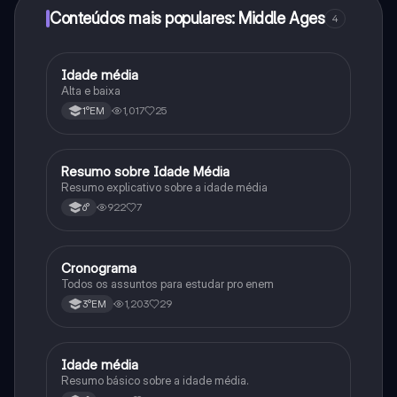
Conteúdos mais populares: Middle Ages
4
Idade média
História
Alta e baixa
1,017
25
1°EM
Resumo sobre Idade Média
História
Resumo explicativo sobre a idade média
922
7
6°
Cronograma
Português
Todos os assuntos para estudar pro enem
1,203
29
3°EM
Idade média
História
Resumo básico sobre a idade média.