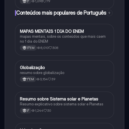
1,698
79
6°
Conteúdos mais populares de Português
9
MAPAS MENTAIS 1 DIA DO ENEM
Português
mapas mentais, sobre os conteúdos que mais caem
no 1 dia do ENEM
8,010
308
3°EM
Globalização
Geografia
resumo sobre globalização
3,154
39
1°EM
Resumo sobre Sistema solar e Planetas
Geografia
Resumo explicativo sobre sistema solar e Planetas
1,244
30
6°