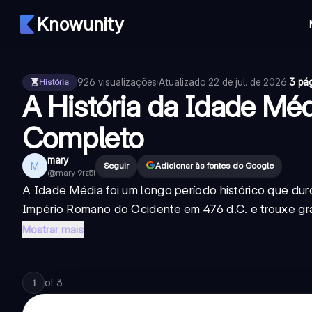
Knowunity
926
visualizações
·
Atualizado
22 de jul. de 2026
·
3 pá
História
A História da Idade M
Completo
mary
M
Seguir
Adicionar às fontes do Google
@
mary_9rz5l
A Idade Média foi um longo período histórico que d
Império Romano do Ocidente em 476 d.C. e trouxe gr
Mostrar mais
of
3
1