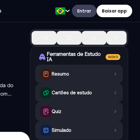
Entrar
Baixar app
s
8
Ferramentas de Estudo
NOVO
IA
Resumo
eda do
Cartões de estudo
om...
Quiz
Simulado