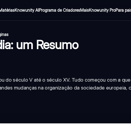
Matérias
Knowunity AI
Programa de Criadores
Mais
Knowunity Pro
Para pai
ginas
édia: um Resumo
urou do século V até o século XV. Tudo começou com a qu
andes mudanças na organização da sociedade europeia, c