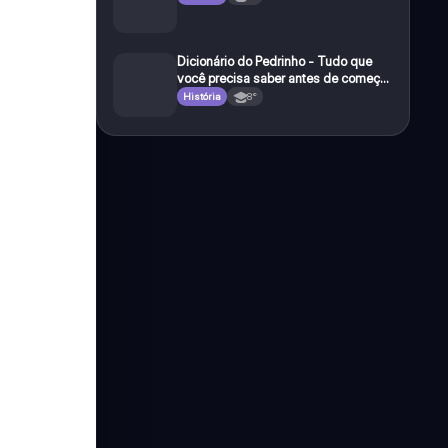
Dicionário do Pedrinho - Tudo que
você precisa saber antes de começar
a e studar o segundo reinado!
História
8°