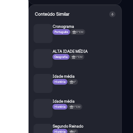
Conteúdo Similar
6
Cronograma
Português
3°EM
ALTA IDADE MÉDIA
Geografia
1°EM
Idade média
História
6°
Idade média
História
1°EM
Segundo Reinado
História
8°