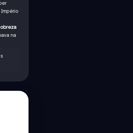
per
 Império
nobreza
hava na
os