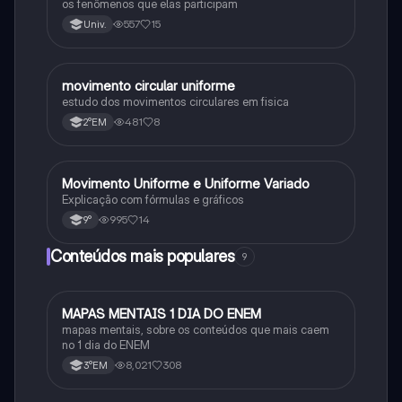
os fenômenos que elas participam
557
15
Univ.
movimento circular uniforme
Física
estudo dos movimentos circulares em fisica
481
8
2°EM
Movimento Uniforme e Uniforme Variado
Física
Explicação com fórmulas e gráficos
995
14
9°
Conteúdos mais populares
9
MAPAS MENTAIS 1 DIA DO ENEM
Português
mapas mentais, sobre os conteúdos que mais caem
no 1 dia do ENEM
8,021
308
3°EM