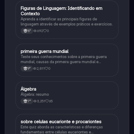
F
Figuras de Linguagem: Identificando em
Português
Contexto
Aprenda a identificar as principais figuras de
linguagem através de exemplos práticos e exercícios.
692
0
8°
primeira guerra mundial
História
Teste seus conhecimentos sobre a primeira guerra
mundial, causas da primeira guerra mundial e
consequências da Primeira Guerra Mundial, fases da
2,811
0
9°
primeira guerra mundial
Álgebra
Matematica
Álgebra: resumo
3,251
65
7°
sobre celulas eucarionte e procariontes
Biologia
Este quiz aborda as características e diferenças
fundamentais entre células eucariontes e