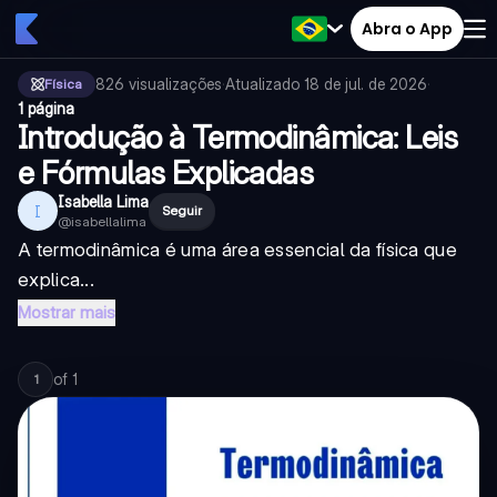
Abra o App
826
visualizações
·
Atualizado
18 de jul. de 2026
·
Física
1 página
Introdução à Termodinâmica: Leis
e Fórmulas Explicadas
Isabella Lima
I
Seguir
@
isabellalima
A termodinâmica é uma área essencial da física que
explica...
Mostrar mais
of
1
1