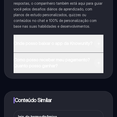
respostas, o companheiro também está aqui para guiar
você pelos desafios diários de aprendizado, com
planos de estudo personalizados, quizzes ou
conteúdos no chat e 100% de personalização com
base nas suas habilidades e desenvolvimentos.
Onde posso baixar o app da Knowunity?
Pode descarregar a aplicação na Google Play Store e
Como posso receber meu pagamento?
na Apple App Store.
Quanto posso ganhar?
Sim, tem acesso gratuito ao conteúdo da aplicação e
ao nosso companheiro de IA. Para desbloquear
determinadas funcionalidades da aplicação, pode
adquirir o Knowunity Pro.
Conteúdo Similar
leis da termodinâmica
Física