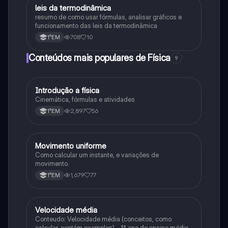
leis da termodinâmica
Física
resumo de como usar fórmulas, analisar gráficos e
funcionamento das leis da termodinâmica
708
10
1°EM
Conteúdos mais populares de Física
9
Introdução a física
Física
Cinemática, fórmulas e atividades
2,897
56
1°EM
Movimento uniforme
Física
Como calcular um instante, e variações de
movimento.
1,679
77
1°EM
Velocidade média
Física
Conteudo: Velocidade média (conceitos, como
calcular, contém exemplos) - 1° ano do ensino médio