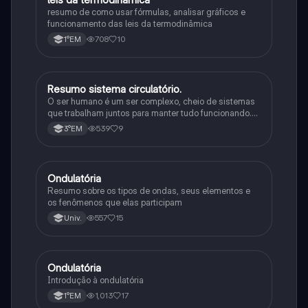
resumo de como usar fórmulas, analisar gráficos e
funcionamento das leis da termodinâmica
708
10
1°EM
Resumo sistema circulatório.
Física
O ser humano é um ser complexo, cheio de sistemas
que trabalham juntos para manter tudo funcionando.
Tem inteligência, se comunica de várias formas e
539
9
3°EM
consegue se adaptar a diferentes situações.
Ondulatória
Física
Resumo sobre os tipos de ondas, seus elementos e
os fenômenos que elas participam
557
15
Univ.
Ondulatória
Física
Introdução à ondulatória
1,013
17
1°EM