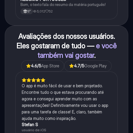
Bom, o texto fala do resumo da matéria português!
3,012
52
8°
Avaliações dos nossos usuários.
Eles gostaram de tudo —
e você
também vai gostar
.
4.6
/5
App Store
4.7
/5
Google Play
O app é muito fácil de usar e bem projetado.
Encontrei tudo o que estava procurando até
agora e consegui aprender muito com as
apresentações! Definitivamente vou usar o app
para uma tarefa de classe! E, claro, também
ajuda muito como inspiração.
Stefan S
usuário de iOS