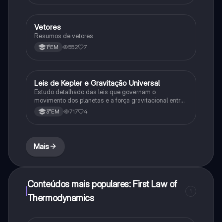
Vetores
Física
Resumos de vetores
552
7
1°EM
Leis de Kepler e Gravitação Universal
Ciência
Estudo detalhado das leis que governam o
movimento dos planetas e a força gravitacional entre
corpos
717
4
3°EM
Mais
Conteúdos mais populares: First Law of
1
Thermodynamics