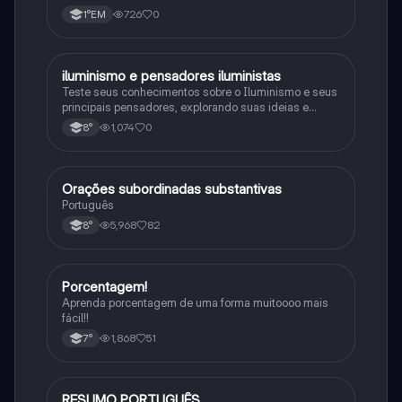
procariontes.
726
0
1°EM
iluminismo e pensadores iluministas
História
Teste seus conhecimentos sobre o Iluminismo e seus
principais pensadores, explorando suas ideias e
impacto histórico.
1,074
0
8°
Orações subordinadas substantivas
Português
Português
5,968
82
8°
Porcentagem!
Matematica
Aprenda porcentagem de uma forma muitoooo mais
fácil!!
1,868
51
7°
RESUMO PORTUGUÊS
Português