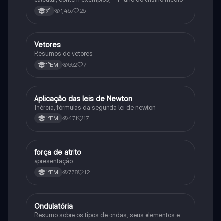
1,457
25
9°
Vetores
Física
Resumos de vetores
552
7
1°EM
Aplicação das leis de Newton
Física
Inércia, fórmulas da segunda lei de newton
471
17
1°EM
força de atrito
Física
apresentação
738
12
1°EM
Ondulatória
Física
Resumo sobre os tipos de ondas, seus elementos e