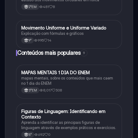
481
8
2°EM
M
Movimento Uniforme e Uniforme Variado
Física
Explicação com fórmulas e gráficos
995
14
9°
Conteúdos mais populares
9
M
MAPAS MENTAIS 1 DIA DO ENEM
Português
mapas mentais, sobre os conteúdos que mais caem
no 1 dia do ENEM
8,017
308
3°EM
F
Figuras de Linguagem: Identificando em
Português
Contexto
Aprenda a identificar as principais figuras de
linguagem através de exemplos práticos e exercícios.
692
0
8°