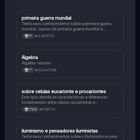
P
primeira guerra mundial
História
Teste seus conhecimentos sobre a primeira guerra
mundial, causas da primeira guerra mundial e
consequências da Primeira Guerra Mundial, fases da
2,809
0
9°
primeira guerra mundial
Á
Álgebra
Matematica
Álgebra: resumo
3,246
65
7°
S
sobre celulas eucarionte e procariontes
Biologia
Este quiz aborda as características e diferenças
fundamentais entre células eucariontes e
procariontes.
725
0
1°EM
I
iluminismo e pensadores iluministas
História
Teste seus conhecimentos sobre o Iluminismo e seus