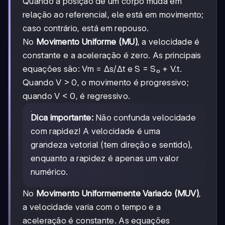
Quando a posição de um corpo muda em
relação ao referencial, ele está em movimento;
caso contrário, está em repouso.
No
Movimento Uniforme (MU)
, a velocidade é
constante e a aceleração é zero. As principais
equações são: Vm = Δs/Δt e S = S₀ + V.t.
Quando V > 0, o movimento é progressivo;
quando V < 0, é regressivo.
Dica importante:
Não confunda velocidade
com rapidez! A velocidade é uma
grandeza vetorial (tem direção e sentido),
enquanto a rapidez é apenas um valor
numérico.
No
Movimento Uniformemente Variado (MUV)
,
a velocidade varia com o tempo e a
aceleração é constante. As equações