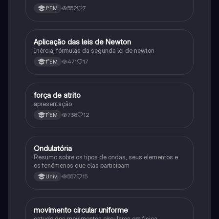
552
7
1°EM
A
Aplicação das leis de Newton
Física
Inércia, fórmulas da segunda lei de newton
471
17
1°EM
F
força de atrito
Física
apresentação
738
12
1°EM
O
Ondulatória
Física
Resumo sobre os tipos de ondas, seus elementos e
os fenômenos que elas participam
557
15
Univ.
M
movimento circular uniforme
Física
estudo dos movimentos circulares em fisica