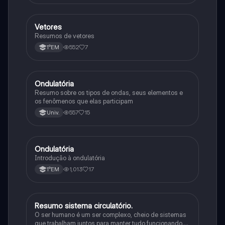
V
Vetores
Física
Resumos de vetores
552
7
1°EM
O
Ondulatória
Física
Resumo sobre os tipos de ondas, seus elementos e
os fenômenos que elas participam
557
15
Univ.
O
Ondulatória
Física
Introdução à ondulatória
1,013
17
1°EM
R
Resumo sistema circulatório.
Física
O ser humano é um ser complexo, cheio de sistemas
que trabalham juntos para manter tudo funcionando.