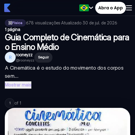
Abra o App
678
visualizações
·
Atualizado
30 de jul. de 2026
·
Física
1 página
Guia Completo de Cinemática para
o Ensino Médio
rooneyzz
R
Seguir
@
rooneyzz
A Cinemática é o estudo do movimento dos corpos
sem...
Mostrar mais
of
1
1