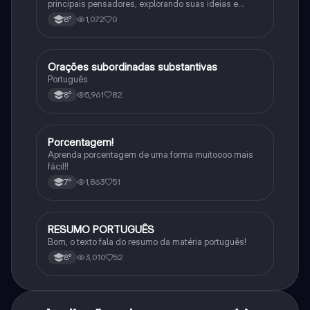
principais pensadores, explorando suas ideias e
impacto histórico.
1,072
0
8°
O
Orações subordinadas substantivas
Português
Português
5,961
82
8°
P
Porcentagem!
Matematica
Aprenda porcentagem de uma forma muitoooo mais
fácil!!
1,863
51
7°
R
RESUMO PORTUGUÊS
Português
Bom, o texto fala do resumo da matéria português!
3,010
52
8°