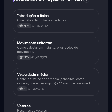
9
I
Introdução a física
Física
Cinemática, fórmulas e atividades
2,894
56
1°EM
M
Movimento uniforme
Física
Como calcular um instante, e variações de
movimento.
1,678
77
1°EM
V
Velocidade média
Física
Conteudo: Velocidade média (conceitos, como
calcular, contém exemplos) - 1° ano do ensino médio
1,456
25
9°
V
Vetores
Física
Resumos de vetores