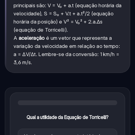
principais são: V = V₀ + a.t (equação horária da
velocidade), S = S₀ + V.t + a.t²/2 (equação
horária da posição) e V² = V₀² + 2.a.Δs
(equação de Torricelli).
A
aceleração
é um vetor que representa a
variação da velocidade em relação ao tempo:
a = ΔV/Δt. Lembre-se da conversão: 1 km/h =
3,6 m/s.
Qual a utilidade da Equação de Torricelli?