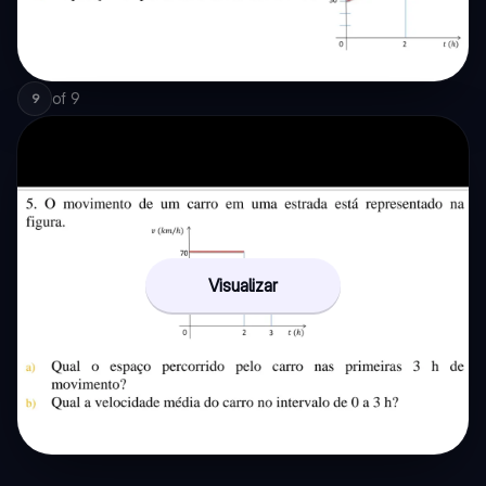
of
9
9
Visualizar