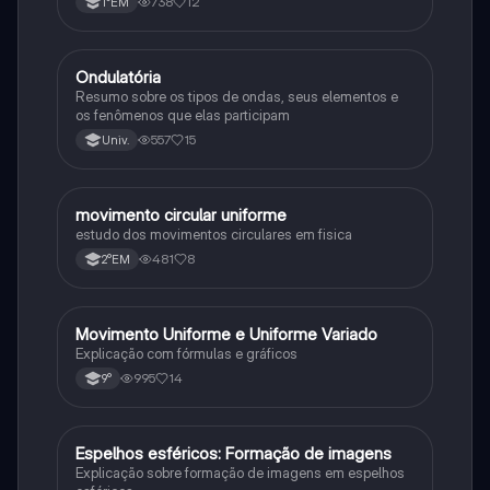
738
12
1°EM
Ondulatória
Física
Resumo sobre os tipos de ondas, seus elementos e
os fenômenos que elas participam
557
15
Univ.
movimento circular uniforme
Física
estudo dos movimentos circulares em fisica
481
8
2°EM
Movimento Uniforme e Uniforme Variado
Física
Explicação com fórmulas e gráficos
995
14
9°
Espelhos esféricos: Formação de imagens
Física
Explicação sobre formação de imagens em espelhos