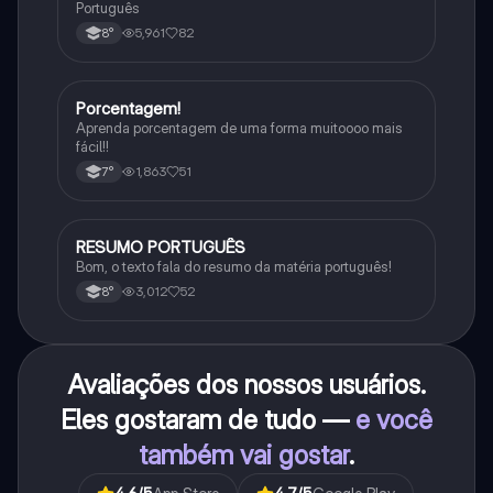
Português
5,961
82
8°
Porcentagem!
Matematica
Aprenda porcentagem de uma forma muitoooo mais
fácil!!
1,863
51
7°
RESUMO PORTUGUÊS
Português
Bom, o texto fala do resumo da matéria português!
3,012
52
8°
Avaliações dos nossos usuários.
Eles gostaram de tudo —
e você
também vai gostar
.