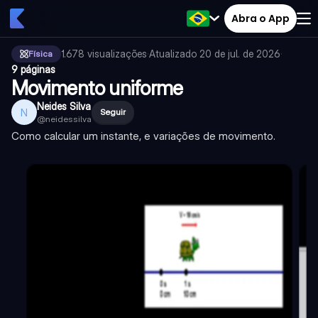
Abra o App
1.678
visualizações
·
Atualizado
20 de jul. de 2026
·
Física
9 páginas
Movimento uniforme
Neides Silva
N
Seguir
@
neidessilva
Como calcular um instante, e variações de movimento.