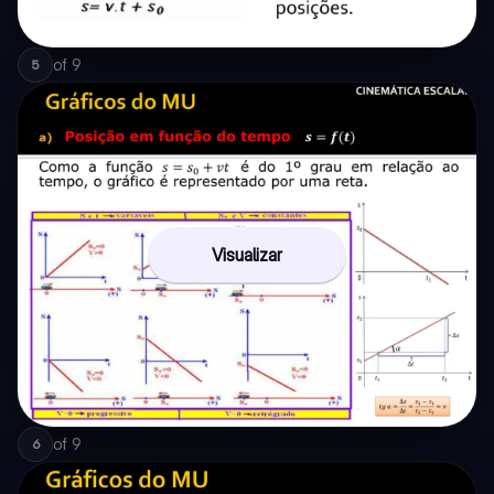
of
9
5
Visualizar
of
9
6