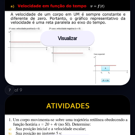
Visualizar
of
9
7