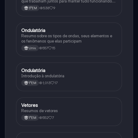
que trabalham juntos para manter tudo funcionando.
Tem inteligência, se comunica de várias formas e
538
9
3°EM
consegue se adaptar a diferentes situações.
Ondulatória
Física
Resumo sobre os tipos de ondas, seus elementos e
os fenômenos que elas participam
557
15
Univ.
Ondulatória
Física
Introdução à ondulatória
1,013
17
1°EM
Vetores
Física
Resumos de vetores
552
7
1°EM