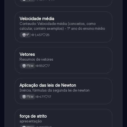
Velocidade média
Física
Conteudo: Velocidade média (conceitos, como
calcular, contém exemplos) - 1° ano do ensino médio
1,457
25
9°
Vetores
Física
Resumos de vetores
552
7
1°EM
Aplicação das leis de Newton
Física
Inércia, fórmulas da segunda lei de newton
471
17
1°EM
força de atrito
Física
apresentação