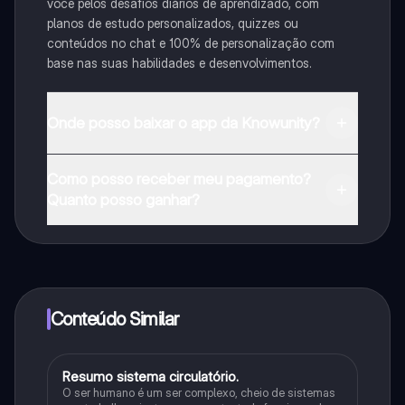
você pelos desafios diários de aprendizado, com
planos de estudo personalizados, quizzes ou
conteúdos no chat e 100% de personalização com
base nas suas habilidades e desenvolvimentos.
Onde posso baixar o app da Knowunity?
Pode descarregar a aplicação na Google Play Store e
Como posso receber meu pagamento?
na Apple App Store.
Quanto posso ganhar?
Sim, tem acesso gratuito ao conteúdo da aplicação e
ao nosso companheiro de IA. Para desbloquear
determinadas funcionalidades da aplicação, pode
adquirir o Knowunity Pro.
Conteúdo Similar
R
Resumo sistema circulatório.
Física
O ser humano é um ser complexo, cheio de sistemas