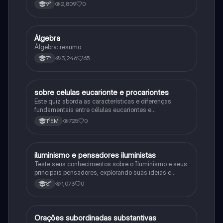
consequências da Primeira Guerra Mundial, fases da
2,809
0
9°
primeira guerra mundial
Álgebra
Matematica
Álgebra: resumo
3,246
65
7°
sobre celulas eucarionte e procariontes
Biologia
Este quiz aborda as características e diferenças
fundamentais entre células eucariontes e
procariontes.
725
0
1°EM
iluminismo e pensadores iluministas
História
Teste seus conhecimentos sobre o Iluminismo e seus
principais pensadores, explorando suas ideias e
impacto histórico.
1,073
0
8°
Orações subordinadas substantivas
Português