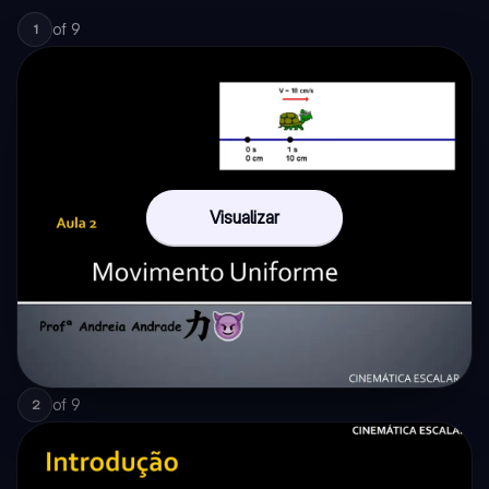
of
9
1
Visualizar
of
9
2