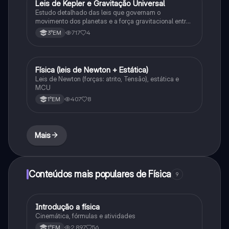
Leis de Kepler e Gravitação Universal
Ciência
Estudo detalhado das leis que governam o
movimento dos planetas e a força gravitacional entre
corpos
717
4
3°EM
Física (leis de Newton + Estática)
Física
Leis de Newton (forças: atrito, Tensão), estática e
MCU
407
8
1°EM
Mais
Conteúdos mais populares de Física
9
Introdução a física
Física
Cinemática, fórmulas e atividades
2,897
56
1°EM