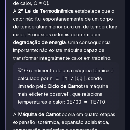
de calor, Q = 0).
A
2ª Lei da Termodinâmica
estabelece que o
calor não flui espontaneamente de um corpo
de temperatura menor para um de temperatura
maior. Processos naturais ocorrem com
degradação de energia
. Uma consequência
importante: não existe máquina capaz de
transformar integralmente calor em trabalho.
💡 O rendimento de uma máquina térmica é
calculado por
η = |τ|/|QQ|
, sendo
limitado pelo
Ciclo de Carnot
(a máquina
mais eficiente possível), que relaciona
temperaturas e calor:
QE/QQ = TE/TQ
.
A
Máquina de Carnot
opera em quatro etapas:
expansão isotérmica, expansão adiabática,