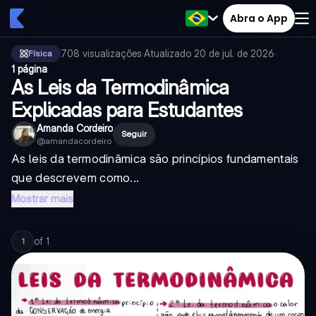
Abra o App
708
visualizações
·
Atualizado
20 de jul. de 2026
·
Física
1 página
As Leis da Termodinâmica
Explicadas para Estudantes
Amanda Cordeiro
Seguir
@
amandacordeiro
As leis da termodinâmica são princípios fundamentais
que descrevem como...
Mostrar mais
of
1
1