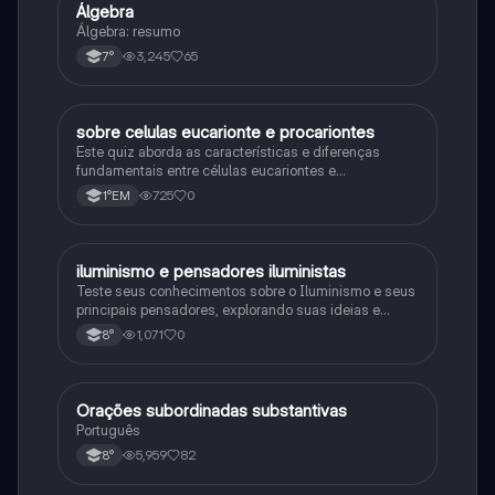
Álgebra
Matematica
Álgebra: resumo
3,245
65
7°
sobre celulas eucarionte e procariontes
Biologia
Este quiz aborda as características e diferenças
fundamentais entre células eucariontes e
procariontes.
725
0
1°EM
iluminismo e pensadores iluministas
História
Teste seus conhecimentos sobre o Iluminismo e seus
principais pensadores, explorando suas ideias e
impacto histórico.
1,071
0
8°
Orações subordinadas substantivas
Português
Português
5,959
82
8°