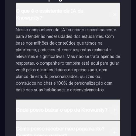
O que é o assistente de IA da
Knowunity?
Nosso companheiro de IA foi criado especificamente
para atender às necessidades dos estudantes. Com
base nos milhões de conteúdos que temos na
plataforma, podemos oferecer respostas realmente
relevantes e significativas. Mas não se trata apenas de
respostas, o companheiro também está aqui para guiar
você pelos desafios diários de aprendizado, com
planos de estudo personalizados, quizzes ou
conteúdos no chat e 100% de personalização com
base nas suas habilidades e desenvolvimentos.
Onde posso baixar o app da Knowunity?
Pode descarregar a aplicação na Google Play Store e
Como posso receber meu pagamento?
na Apple App Store.
Quanto posso ganhar?