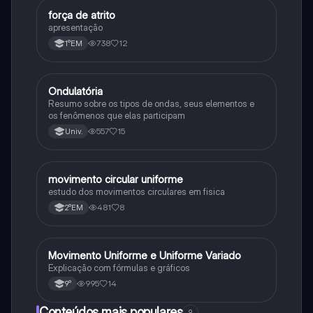
força de atrito
Física
apresentação
738
12
1°EM
Ondulatória
Física
Resumo sobre os tipos de ondas, seus elementos e
os fenômenos que elas participam
557
15
Univ.
movimento circular uniforme
Física
estudo dos movimentos circulares em fisica
481
8
2°EM
Movimento Uniforme e Uniforme Variado
Física
Explicação com fórmulas e gráficos
995
14
9°
Conteúdos mais populares
9