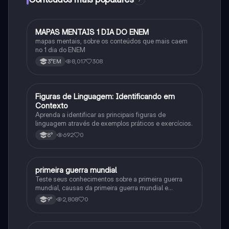
MAPAS MENTAIS 1 DIA DO ENEM
Português
mapas mentais, sobre os conteúdos que mais caem
no 1 dia do ENEM
8,017
308
3°EM
F
Figuras de Linguagem: Identificando em
Português
Contexto
Aprenda a identificar as principais figuras de
linguagem através de exemplos práticos e exercícios.
692
0
8°
primeira guerra mundial
História
Teste seus conhecimentos sobre a primeira guerra
mundial, causas da primeira guerra mundial e
consequências da Primeira Guerra Mundial, fases da
2,808
0
9°
primeira guerra mundial