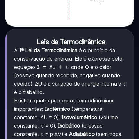
Leis da Termodinâmica
A
1ª Lei da Termodinâmica
é o princípio da
conservação de energia. Ela é expressa pela
equação
Q = ΔU + τ
, onde Q é o calor
(positivo quando recebido, negativo quando
cedido), ΔU é a variação de energia interna e τ
é o trabalho.
Existem quatro processos termodinâmicos
importantes:
Isotérmico
(temperatura
constante, ΔU = 0),
Isovolumétrico
(volume
constante, τ = 0),
Isobárico
(pressão
constante, τ = p·ΔV) e
Adiabático
(sem troca