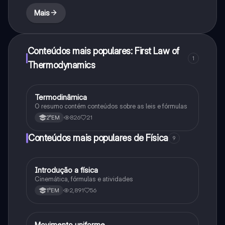
Mais
Conteúdos mais populares: First Law of
1
Thermodynamics
Termodinâmica
Física
O resumo contém conteúdos sobre as leis e fórmulas
826
21
2°EM
Conteúdos mais populares de Física
9
Introdução a física
Física
Cinemática, fórmulas e atividades
2,891
56
1°EM
Movimento uniforme
Física