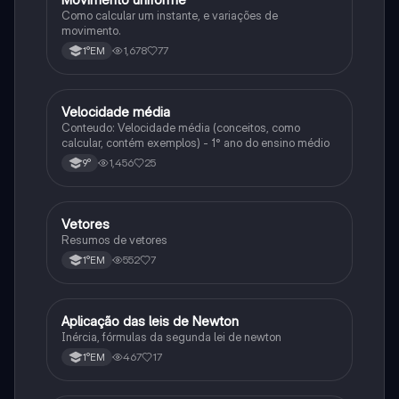
Como calcular um instante, e variações de
movimento.
1,678
77
1°EM
Velocidade média
Física
Conteudo: Velocidade média (conceitos, como
calcular, contém exemplos) - 1° ano do ensino médio
1,456
25
9°
Vetores
Física
Resumos de vetores
552
7
1°EM
Aplicação das leis de Newton
Física
Inércia, fórmulas da segunda lei de newton
467
17
1°EM