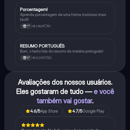
Porcentagem!
Matematica
Aprenda porcentagem de uma forma muitoooo mais
fácil!!
1,863
51
7°
RESUMO PORTUGUÊS
Português
Bom, o texto fala do resumo da matéria português!
3,010
52
8°
Avaliações dos nossos usuários.
Eles gostaram de tudo —
e você
também vai gostar
.
4.6
/5
App Store
4.7
/5
Google Play