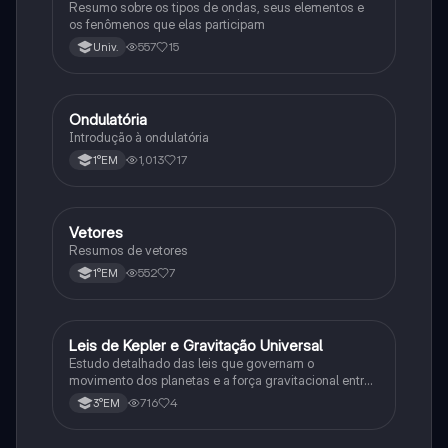
Resumo sobre os tipos de ondas, seus elementos e
os fenômenos que elas participam
557
15
Univ.
Ondulatória
Física
Introdução à ondulatória
1,013
17
1°EM
Vetores
Física
Resumos de vetores
552
7
1°EM
Leis de Kepler e Gravitação Universal
Ciência
Estudo detalhado das leis que governam o
movimento dos planetas e a força gravitacional entre
corpos
716
4
3°EM