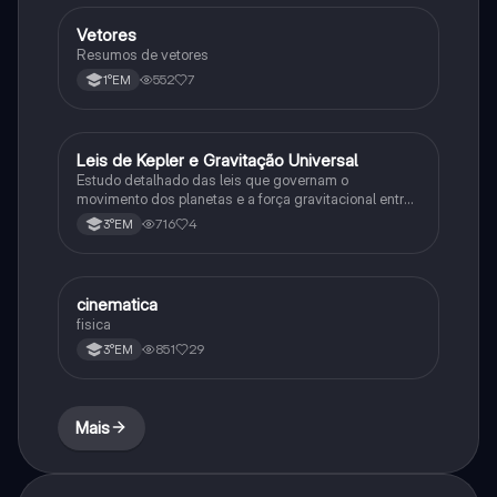
Vetores
Física
Resumos de vetores
552
7
1°EM
Leis de Kepler e Gravitação Universal
Ciência
Estudo detalhado das leis que governam o
movimento dos planetas e a força gravitacional entre
corpos
716
4
3°EM
cinematica
Física
fisica
851
29
3°EM
Mais