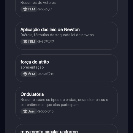
Resumos de vetores
552
7
1°EM
Aplicação das leis de Newton
Física
Inércia, fórmulas da segunda lei de newton
467
17
1°EM
força de atrito
Física
apresentação
738
12
1°EM
Ondulatória
Física
Resumo sobre os tipos de ondas, seus elementos e
os fenômenos que elas participam
556
15
Univ.
movimento circular uniforme
Física