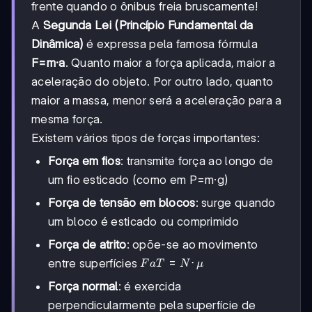
frente quando o ônibus freia bruscamente!
A
Segunda Lei (Princípio Fundamental da
Dinâmica)
é expressa pela famosa fórmula
F=m·a
. Quanto maior a força aplicada, maior a
aceleração do objeto. Por outro lado, quanto
maior a massa, menor será a aceleração para a
mesma força.
Existem vários tipos de forças importantes:
Força em fios
: transmite força ao longo de
um fio esticado (como em P=m·g)
Força de tensão em blocos
: surge quando
um bloco é esticado ou comprimido
Força de atrito
: opõe-se ao movimento
FaT=N·μ
=
⋅
entre superfícies
F
a
T
N
μ
Força normal
: é exercida
perpendicularmente pela superfície de