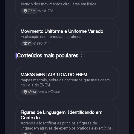
estudo dos movimentos circulares em fisica
481
8
2°EM
Movimento Uniforme e Uniforme Variado
Física
Explicação com fórmulas e gráficos
995
14
9°
Conteúdos mais populares
9
MAPAS MENTAIS 1 DIA DO ENEM
Português
mapas mentais, sobre os conteúdos que mais caem
no 1 dia do ENEM
8,015
308
3°EM
F
Figuras de Linguagem: Identificando em
Português
Contexto
Aprenda a identificar as principais figuras de
linguagem através de exemplos práticos e exercícios.