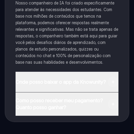
Nosso companheiro de IA foi criado especificamente
para atender às necessidades dos estudantes. Com
base nos milhões de conteúdos que temos na
plataforma, podemos oferecer respostas realmente
relevantes e significativas. Mas não se trata apenas de
respostas, o companheiro também está aqui para guiar
você pelos desafios diários de aprendizado, com
planos de estudo personalizados, quizzes ou
conteúdos no chat e 100% de personalização com
base nas suas habilidades e desenvolvimentos.
Onde posso baixar o app da Knowunity?
Pode descarregar a aplicação na Google Play Store e
Como posso receber meu pagamento?
na Apple App Store.
Quanto posso ganhar?
Sim, tem acesso gratuito ao conteúdo da aplicação e
ao nosso companheiro de IA. Para desbloquear
determinadas funcionalidades da aplicação, pode