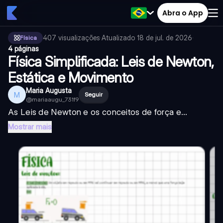
Abra o App
407
visualizações
·
Atualizado
18 de jul. de 2026
·
Física
4 páginas
Física Simplificada: Leis de Newton,
Estática e Movimento
Maria Augusta
M
Seguir
@
mariaaugu_731f9
As Leis de Newton e os conceitos de força e...
Mostrar mais