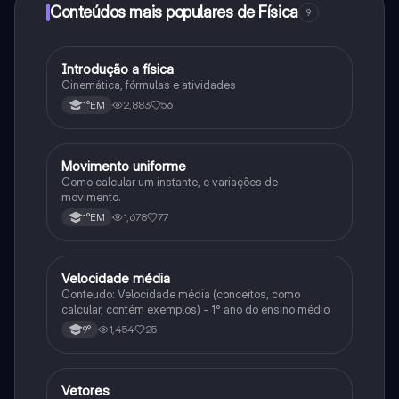
Conteúdos mais populares de Física
9
Introdução a física
Física
Cinemática, fórmulas e atividades
2,883
56
1°EM
Movimento uniforme
Física
Como calcular um instante, e variações de
movimento.
1,678
77
1°EM
Velocidade média
Física
Conteudo: Velocidade média (conceitos, como
calcular, contém exemplos) - 1° ano do ensino médio
1,454
25
9°
Vetores
Física