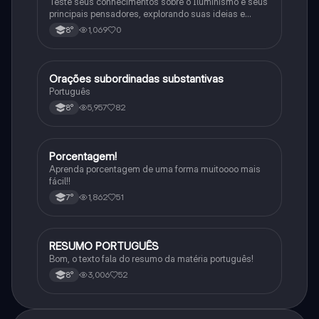
Teste seus conhecimentos sobre o Iluminismo e seus
principais pensadores, explorando suas ideias e
impacto histórico.
1,069
0
8°
Orações subordinadas substantivas
Português
Português
5,957
82
8°
Porcentagem!
Matematica
Aprenda porcentagem de uma forma muitoooo mais
fácil!!
1,862
51
7°
RESUMO PORTUGUÊS
Português
Bom, o texto fala do resumo da matéria português!
3,006
52
8°