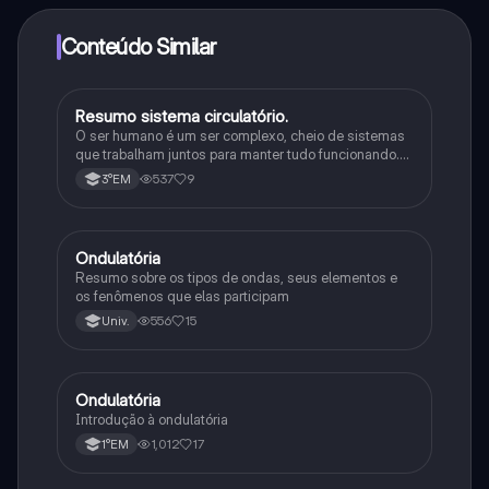
adquirir o Knowunity Pro.
Conteúdo Similar
Resumo sistema circulatório.
Física
O ser humano é um ser complexo, cheio de sistemas
que trabalham juntos para manter tudo funcionando.
Tem inteligência, se comunica de várias formas e
537
9
3°EM
consegue se adaptar a diferentes situações.
Ondulatória
Física
Resumo sobre os tipos de ondas, seus elementos e
os fenômenos que elas participam
556
15
Univ.
Ondulatória
Física
Introdução à ondulatória
1,012
17
1°EM