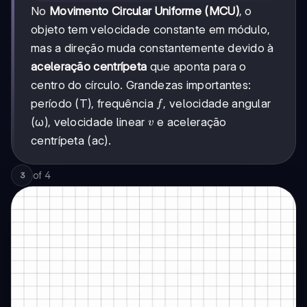
No
Movimento Circular Uniforme (MCU)
, o
objeto tem velocidade constante em módulo,
mas a direção muda constantemente devido à
aceleração centrípeta
que aponta para o
centro do círculo. Grandezas importantes:
f
período (T), frequência
, velocidade angular
f
v
(ω), velocidade linear
e aceleração
v
centrípeta (ac).
of
4
3