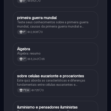
692
0
8°
primeira guerra mundial
História
Teste seus conhecimentos sobre a primeira guerra
mundial, causas da primeira guerra mundial e
consequências da Primeira Guerra Mundial, fases da
2,808
0
9°
primeira guerra mundial
Álgebra
Matematica
Álgebra: resumo
3,240
65
7°
sobre celulas eucarionte e procariontes
Biologia
Este quiz aborda as características e diferenças
fundamentais entre células eucariontes e
procariontes.
725
0
1°EM
iluminismo e pensadores iluministas
História