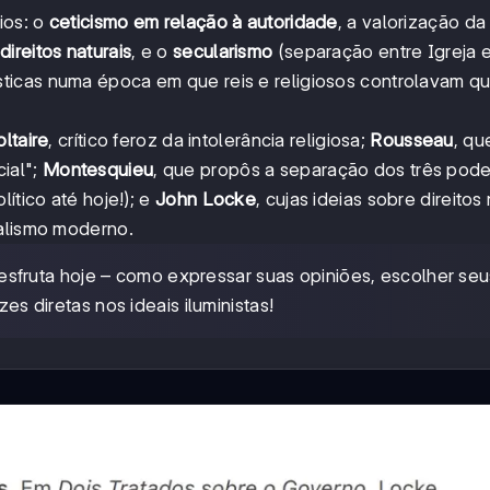
ios: o
ceticismo em relação à autoridade
, a valorização d
direitos naturais
, e o
secularismo
(separação entre Igreja 
ticas numa época em que reis e religiosos controlavam q
oltaire
, crítico feroz da intolerância religiosa;
Rousseau
, qu
ial";
Montesquieu
, que propôs a separação dos três pod
ítico até hoje!); e
John Locke
, cujas ideias sobre direitos 
ralismo moderno.
sfruta hoje – como expressar suas opiniões, escolher seu
zes diretas nos ideais iluministas!