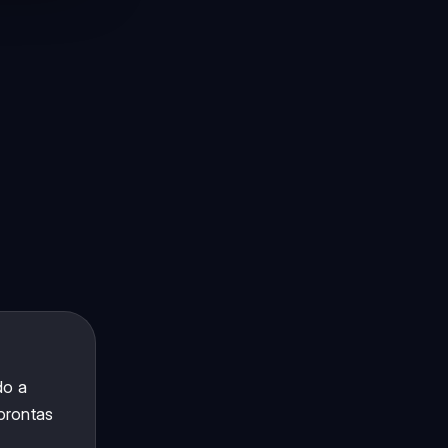
do a
prontas