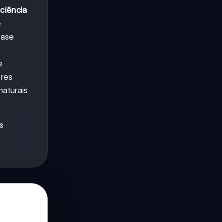
a
ciência
e
uase
e
eres
naturais
s