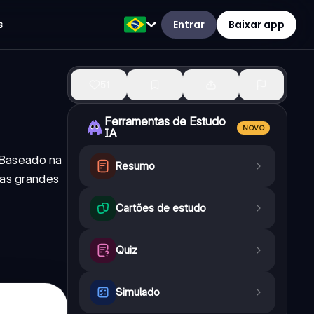
Entrar
Baixar app
s
51
Ferramentas de Estudo
NOVO
IA
 Baseado na
Resumo
 as grandes
Cartões de estudo
Quiz
Simulado