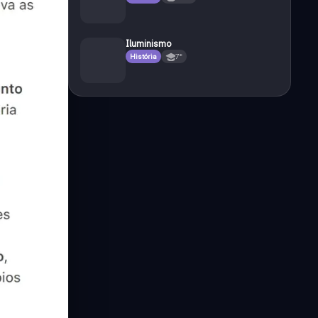
Iluminismo
História
7°