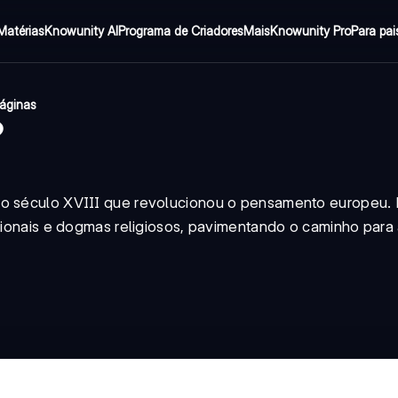
Matérias
Knowunity AI
Programa de Criadores
Mais
Knowunity Pro
Para pai
páginas
?
 do século XVIII que revolucionou o pensamento europeu.
icionais e dogmas religiosos, pavimentando o caminho para