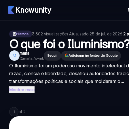
Knowunity
3.302
visualizações
·
Atualizado
25 de jul. de 2026
·
2 
História
O que foi o Iluminismo
maria
M
Seguir
Adicionar às fontes do Google
@
maria_fwymk
O Iluminismo foi um poderoso movimento intelectual
razão, ciência e liberdade, desafiou autoridades trad
transformações políticas e sociais que moldaram o...
Mostrar mais
of
2
1