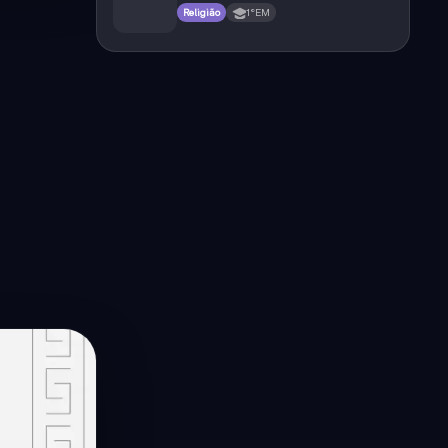
Religião
1°EM