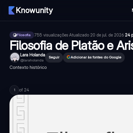
Knowunity
755
visualizações
·
Atualizado
20 de jul. de 2026
·
24 
Filosofia
Filosofia de Platão e Ari
Lara Holanda
Seguir
Adicionar às fontes do Google
@
laraholanda
Contexto histórico
of
24
1