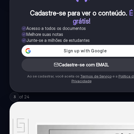
Cadastre-se para ver o conteúdo
.
É
grátis!
Acesso a todos os documentos
Melhore suas notas
Junte-se a milhões de estudantes
Cadastre-se com EMAIL
Ao se cadastrar, você aceita os
Termos de Serviço
e a
Política 
Privacidade
of
24
3