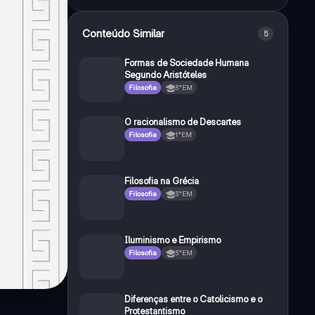
Conteúdo Similar
5
Formas de Sociedade Humana
Segundo Aristóteles
Filosofia
3°EM
O racionalismo de Descartes
Filosofia
1°EM
Filosofia na Grécia
Filosofia
3°EM
Iluminismo e Empirismo
Filosofia
3°EM
Diferenças entre o Catolicismo e o
Protestantismo