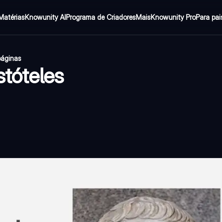
Matérias
Knowunity AI
Programa de Criadores
Mais
Knowunity Pro
Para pai
páginas
stóteles