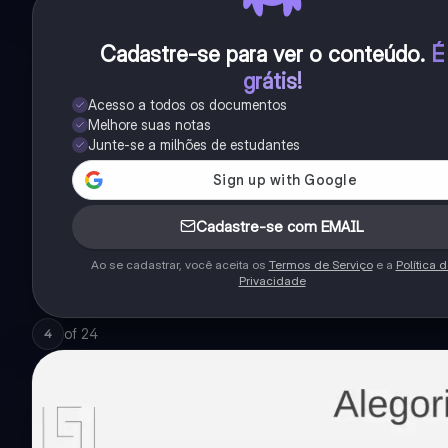
Cadastre-se para ver o conteúdo
.
É
grátis!
Acesso a todos os documentos
Melhore suas notas
Junte-se a milhões de estudantes
Cadastre-se com EMAIL
Ao se cadastrar, você aceita os
Termos de Serviço
e a
Política 
Privacidade
of
24
4