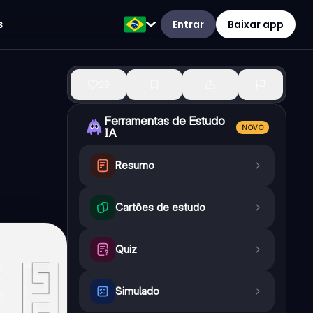
Entrar
Baixar app
s
29
Ferramentas de Estudo
NOVO
IA
Resumo
Cartões de estudo
Quiz
Simulado