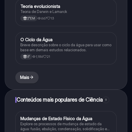
Teoria evolucionista
Biologia
Teoria de Darwin e Lamarck
667
13
2°EM
O Ciclo da Água
Química
Breve descrição sobre o ciclo da água para usar como
base em demais estudos relacionados.
1,186
21
6°
Mais
Conteúdos mais populares de Ciência
9
M
Mudanças de Estado Físico da Água
Ciência
Explore os processos de mudança de estado da
água: fusão, ebulição, condensação, solidificação e