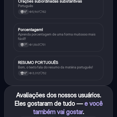
Orações subordinadas substantivas
Português
Português
5,961
82
8°
Porcentagem!
Matematica
Aprenda porcentagem de uma forma muitoooo mais
fácil!!
1,863
51
7°
RESUMO PORTUGUÊS
Português
Bom, o texto fala do resumo da matéria português!
3,012
52
8°
Avaliações dos nossos usuários.
Eles gostaram de tudo —
e você
também vai gostar
.