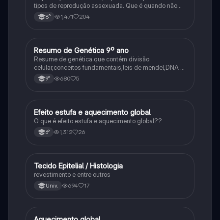
tipos de reprodução assexuada. Que é quando não
ocorre a fusão de gametas.
1,471
204
8°
Resumo de Genética 9º ano
Ciência
Resume de genética que contém divisão
celular,conceitos fundamentais,leis de mendel,DNA e
RNA
680
5
9°
Efeito estufa e aquecimento global
Ciência
O que é efeito estufa e aquecimento global??
1,312
26
6°
Tecido Epitelial / Histologia
Ciência
revestimento e entre outros
694
17
Univ.
Aquecimento global
Ciência