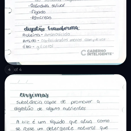
of
4
4