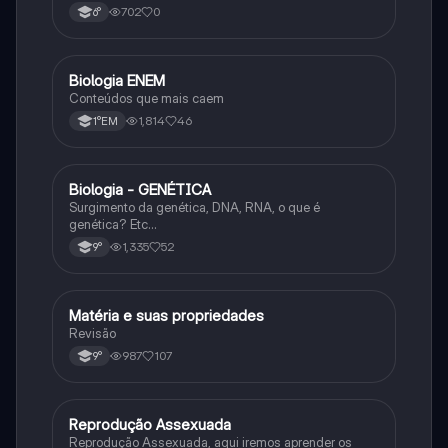
sublimação.
702
0
6°
Biologia ENEM
Ciência
Conteúdos que mais caem
1,814
46
1°EM
Biologia - GENÉTICA
Ciência
Surgimento da genética, DNA, RNA, o que é
genética? Etc…
1,335
52
9°
Matéria e suas propriedades
Ciência
Revisão
987
107
9°
Reprodução Assexuada
Ciência
Reprodução Assexuada, aqui iremos aprender os