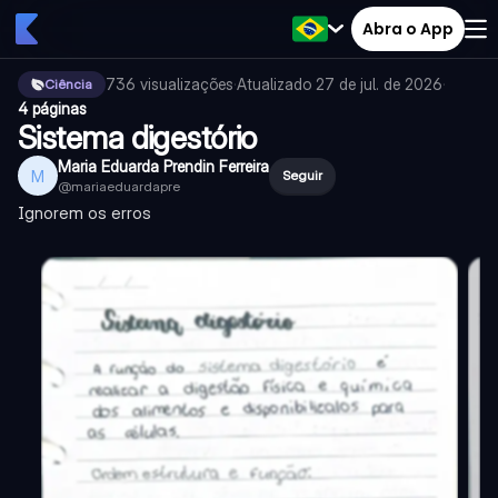
Abra o App
736
visualizações
·
Atualizado
27 de jul. de 2026
·
Ciência
4 páginas
Sistema digestório
Maria Eduarda Prendin Ferreira
M
Seguir
@
mariaeduardapre
Ignorem os erros