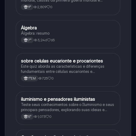
consequências da Primeira Guerra Mundial, fases da
2,809
0
9°
primeira guerra mundial
Álgebra
Matematica
Álgebra: resumo
3,246
65
7°
sobre celulas eucarionte e procariontes
Biologia
Este quiz aborda as características e diferenças
fundamentais entre células eucariontes e
procariontes.
725
0
1°EM
iluminismo e pensadores iluministas
História
Teste seus conhecimentos sobre o Iluminismo e seus
principais pensadores, explorando suas ideias e
impacto histórico.
1,073
0
8°