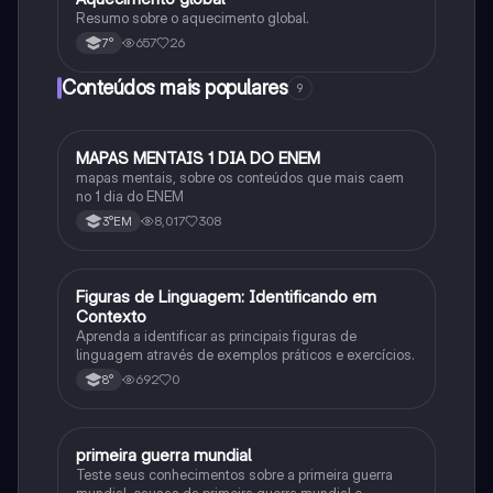
Resumo sobre o aquecimento global.
657
26
7°
Conteúdos mais populares
9
MAPAS MENTAIS 1 DIA DO ENEM
Português
mapas mentais, sobre os conteúdos que mais caem
no 1 dia do ENEM
8,017
308
3°EM
F
Figuras de Linguagem: Identificando em
Português
Contexto
Aprenda a identificar as principais figuras de
linguagem através de exemplos práticos e exercícios.
692
0
8°
primeira guerra mundial
História
Teste seus conhecimentos sobre a primeira guerra
mundial, causas da primeira guerra mundial e