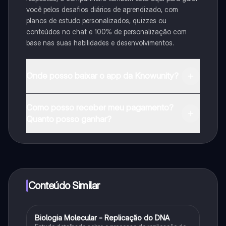
você pelos desafios diários de aprendizado, com
planos de estudo personalizados, quizzes ou
conteúdos no chat e 100% de personalização com
base nas suas habilidades e desenvolvimentos.
Onde posso baixar o app da Knowunity?
Pode descarregar a aplicação na Google Play Store e
Como posso receber meu pagamento?
na Apple App Store.
Quanto posso ganhar?
Sim, tem acesso gratuito ao conteúdo da aplicação e
ao nosso companheiro de IA. Para desbloquear
determinadas funcionalidades da aplicação, pode
adquirir o Knowunity Pro.
Conteúdo Similar
Biologia Molecular - Replicação do DNA
Ciência