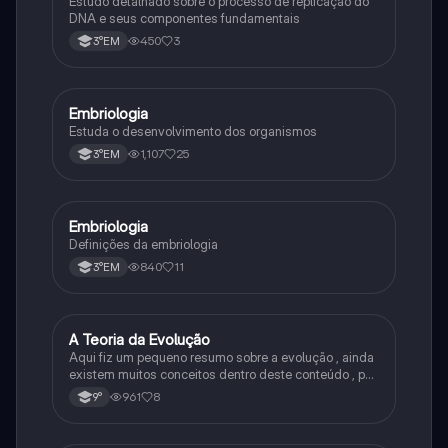
Estudo detalhado sobre o processo de replicação do
DNA e seus componentes fundamentais
450
3
3°EM
Embriologia
Biologia
Estuda o desenvolvimento dos organismos
1,107
25
3°EM
Embriologia
Biologia
Definições da embriologia
840
11
3°EM
A Teoria da Evolução
Biologia
Aqui fiz um pequeno resumo sobre a evolução , ainda
existem muitos conceitos dentro deste conteúdo , por
isso sempre é bom procurar por mais fontes e
961
8
9°
algumas questões para se resolver e fixar melhor.