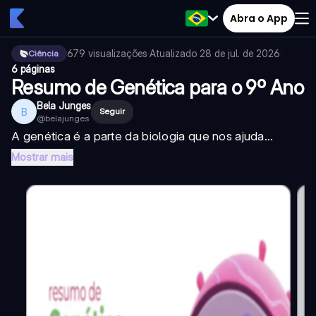
Abra o App
679
visualizações
·
Atualizado
28 de jul. de 2026
·
Ciência
6 páginas
Resumo de Genética para o 9º Ano
Bela Junges
B
Seguir
@
belajunges
A genética é a parte da biologia que nos ajuda...
Mostrar mais