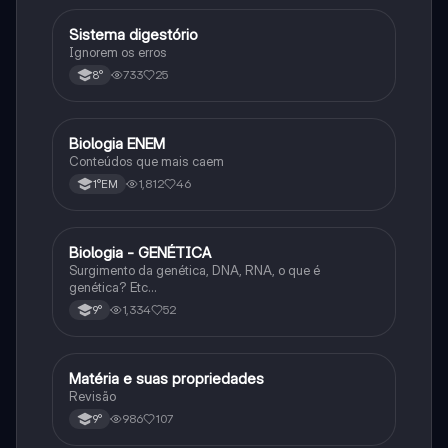
Sistema digestório
Ciência
Ignorem os erros
733
25
8°
Biologia ENEM
Ciência
Conteúdos que mais caem
1,812
46
1°EM
Biologia - GENÉTICA
Ciência
Surgimento da genética, DNA, RNA, o que é
genética? Etc…
1,334
52
9°
Matéria e suas propriedades
Ciência
Revisão
986
107
9°