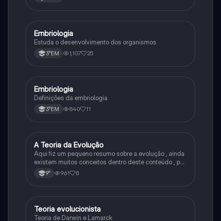
Embriologia
Biologia
Estuda o desenvolvimento dos organismos
1,107
25
3°EM
Embriologia
Biologia
Definições da embriologia
840
11
3°EM
A Teoria da Evolução
Biologia
Aqui fiz um pequeno resumo sobre a evolução , ainda
existem muitos conceitos dentro deste conteúdo , por
isso sempre é bom procurar por mais fontes e
961
8
9°
algumas questões para se resolver e fixar melhor.
Teoria evolucionista
Biologia
Teoria de Darwin e Lamarck