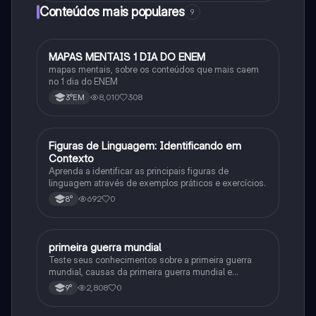
Conteúdos mais populares
9
MAPAS MENTAIS 1 DIA DO ENEM
Português
mapas mentais, sobre os conteúdos que mais caem
no 1 dia do ENEM
8,010
308
3°EM
F
Figuras de Linguagem: Identificando em
Português
Contexto
Aprenda a identificar as principais figuras de
linguagem através de exemplos práticos e exercícios.
692
0
8°
primeira guerra mundial
História
Teste seus conhecimentos sobre a primeira guerra
mundial, causas da primeira guerra mundial e
consequências da Primeira Guerra Mundial, fases da
2,808
0
9°
primeira guerra mundial