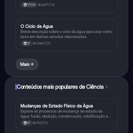
667
13
2°EM
O Ciclo da Água
Química
Breve descrição sobre o ciclo da água para usar como
base em demais estudos relacionados.
1,186
21
6°
Mais
Conteúdos mais populares de Ciência
9
M
Mudanças de Estado Físico da Água
Ciência
Explore os processos de mudança de estado da
água: fusão, ebulição, condensação, solidificação e
sublimação.
702
0
6°