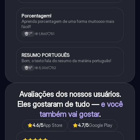
Porcentagem!
Matematica
Aprenda porcentagem de uma forma muitoooo mais
fácil!!
1,860
51
7°
RESUMO PORTUGUÊS
Português
Bom, o texto fala do resumo da matéria português!
3,006
52
8°
Avaliações dos nossos usuários.
Eles gostaram de tudo —
e você
também vai gostar
.
4.6
/5
App Store
4.7
/5
Google Play