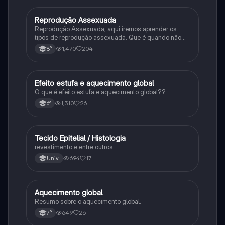
Reprodução Assexuada
Ciência
Reprodução Assexuada, aqui iremos aprender os
tipos de reprodução assexuada. Que é quando não
ocorre a fusão de gametas.
1,470
204
8°
Efeito estufa e aquecimento global
Ciência
O que é efeito estufa e aquecimento global??
1,310
26
6°
Tecido Epitelial / Histologia
Ciência
revestimento e entre outros
694
17
Univ.
Aquecimento global
Ciência
Resumo sobre o aquecimento global.
649
26
7°