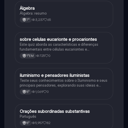
Álgebra
Matematica
Álgebra: resumo
3,237
65
7°
sobre celulas eucarionte e procariontes
Biologia
Este quiz aborda as características e diferenças
fundamentais entre células eucariontes e
procariontes.
725
0
1°EM
iluminismo e pensadores iluministas
História
Teste seus conhecimentos sobre o Iluminismo e seus
principais pensadores, explorando suas ideias e
impacto histórico.
1,069
0
8°
Orações subordinadas substantivas
Português
Português
5,957
82
8°