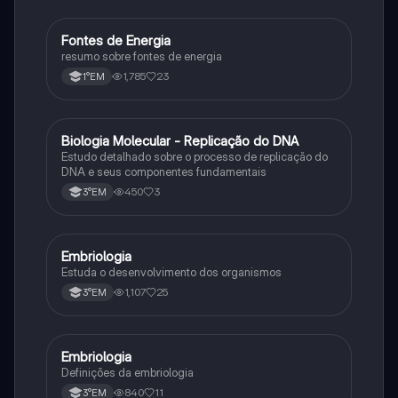
Fontes de Energia
Biologia
resumo sobre fontes de energia
1,785
23
1°EM
Biologia Molecular - Replicação do DNA
Ciência
Estudo detalhado sobre o processo de replicação do
DNA e seus componentes fundamentais
450
3
3°EM
Embriologia
Biologia
Estuda o desenvolvimento dos organismos
1,107
25
3°EM
Embriologia
Biologia
Definições da embriologia
840
11
3°EM