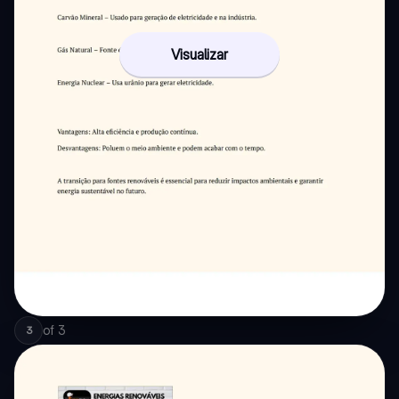
Visualizar
of
3
3