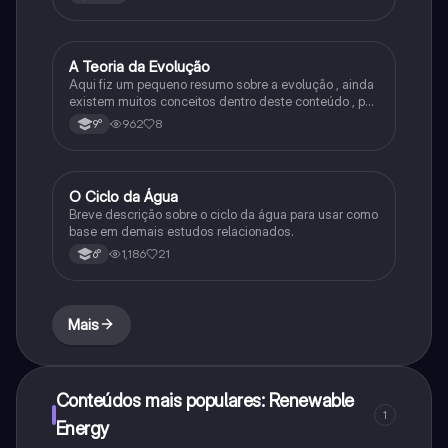
A Teoria da Evolução
Biologia
Aqui fiz um pequeno resumo sobre a evolução , ainda
existem muitos conceitos dentro deste conteúdo , por
isso sempre é bom procurar por mais fontes e
962
8
9°
algumas questões para se resolver e fixar melhor.
O Ciclo da Água
Química
Breve descrição sobre o ciclo da água para usar como
base em demais estudos relacionados.
1,186
21
6°
Mais
Conteúdos mais populares: Renewable
1
Energy