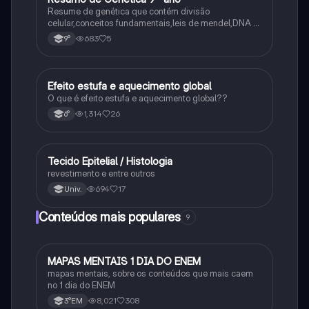
Resume de genética que contém divisão
celular,conceitos fundamentais,leis de mendel,DNA e
RNA
683
5
9°
Efeito estufa e aquecimento global
Ciência
O que é efeito estufa e aquecimento global??
1,314
26
6°
Tecido Epitelial / Histologia
Ciência
revestimento e entre outros
694
17
Univ.
Conteúdos mais populares
9
MAPAS MENTAIS 1 DIA DO ENEM
Português
mapas mentais, sobre os conteúdos que mais caem
no 1 dia do ENEM
8,021
308
3°EM