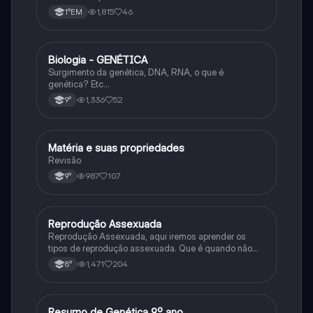
1,815
46
1°EM
Biologia - GENÉTICA
Ciência
Surgimento da genética, DNA, RNA, o que é
genética? Etc…
1,336
52
9°
Matéria e suas propriedades
Ciência
Revisão
987
107
9°
Reprodução Assexuada
Ciência
Reprodução Assexuada, aqui iremos aprender os
tipos de reprodução assexuada. Que é quando não
ocorre a fusão de gametas.
1,471
204
8°
Resumo de Genética 9º ano
Ciência