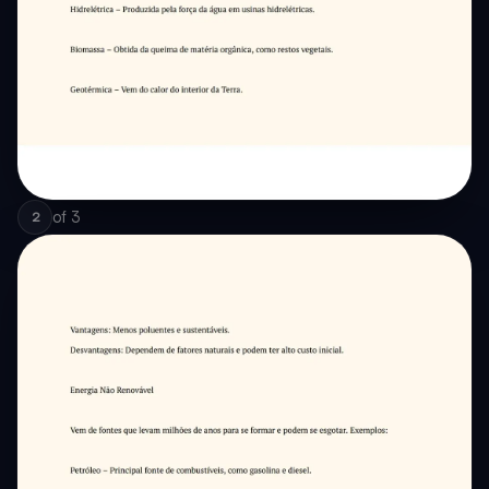
of
3
2