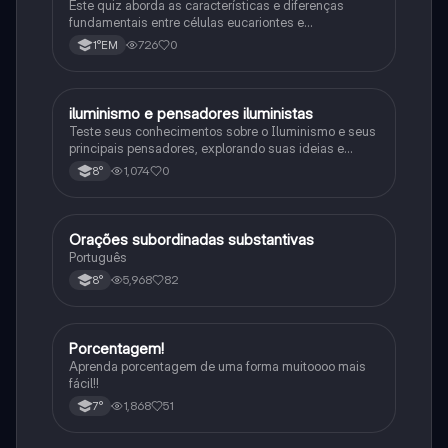
Este quiz aborda as características e diferenças
fundamentais entre células eucariontes e
procariontes.
726
0
1°EM
iluminismo e pensadores iluministas
História
Teste seus conhecimentos sobre o Iluminismo e seus
principais pensadores, explorando suas ideias e
impacto histórico.
1,074
0
8°
Orações subordinadas substantivas
Português
Português
5,968
82
8°
Porcentagem!
Matematica
Aprenda porcentagem de uma forma muitoooo mais
fácil!!
1,868
51
7°