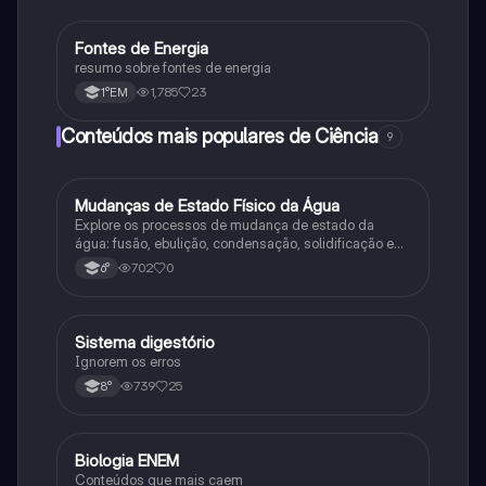
Fontes de Energia
Biologia
resumo sobre fontes de energia
1,785
23
1°EM
Conteúdos mais populares de Ciência
9
M
Mudanças de Estado Físico da Água
Ciência
Explore os processos de mudança de estado da
água: fusão, ebulição, condensação, solidificação e
sublimação.
702
0
6°
Sistema digestório
Ciência
Ignorem os erros
739
25
8°
Biologia ENEM
Ciência
Conteúdos que mais caem