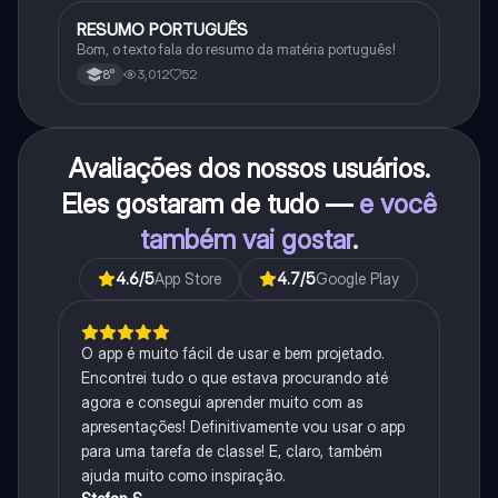
RESUMO PORTUGUÊS
Português
Bom, o texto fala do resumo da matéria português!
3,012
52
8°
Avaliações dos nossos usuários.
Eles gostaram de tudo —
e você
também vai gostar
.
4.6
/5
App Store
4.7
/5
Google Play
O app é muito fácil de usar e bem projetado.
Encontrei tudo o que estava procurando até
agora e consegui aprender muito com as
apresentações! Definitivamente vou usar o app
para uma tarefa de classe! E, claro, também
ajuda muito como inspiração.