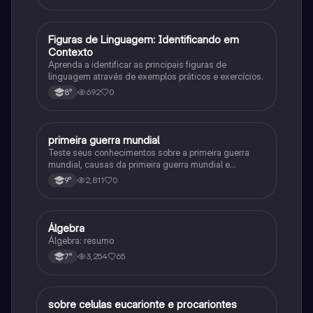
F
Figuras de Linguagem: Identificando em
Português
Contexto
Aprenda a identificar as principais figuras de
linguagem através de exemplos práticos e exercícios.
692
0
8°
primeira guerra mundial
História
Teste seus conhecimentos sobre a primeira guerra
mundial, causas da primeira guerra mundial e
consequências da Primeira Guerra Mundial, fases da
2,811
0
9°
primeira guerra mundial
Álgebra
Matematica
Álgebra: resumo
3,254
65
7°
sobre celulas eucarionte e procariontes
Biologia