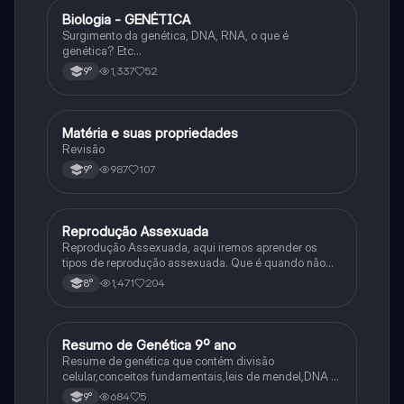
Biologia - GENÉTICA
Ciência
Surgimento da genética, DNA, RNA, o que é
genética? Etc…
1,337
52
9°
Matéria e suas propriedades
Ciência
Revisão
987
107
9°
Reprodução Assexuada
Ciência
Reprodução Assexuada, aqui iremos aprender os
tipos de reprodução assexuada. Que é quando não
ocorre a fusão de gametas.
1,471
204
8°
Resumo de Genética 9º ano
Ciência
Resume de genética que contém divisão
celular,conceitos fundamentais,leis de mendel,DNA e
RNA
684
5
9°