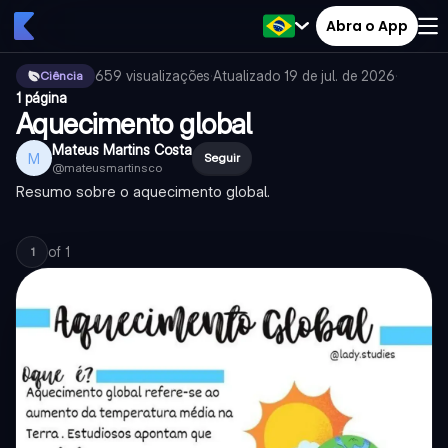
Abra o App
659
visualizações
·
Atualizado
19 de jul. de 2026
·
Ciência
1 página
Aquecimento global
Mateus Martins Costa
M
Seguir
@
mateusmartinsco
Resumo sobre o aquecimento global.
of
1
1