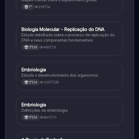
213
4
7°
Biologia Molecular - Replicação do DNA
Ciência
Estudo detalhado sobre o processo de replicação do
DNA e seus componentes fundamentais
450
3
3°EM
Embriologia
Biologia
Estuda o desenvolvimento dos organismos
1,107
25
3°EM
Embriologia
Biologia
Definições da embriologia
841
11
3°EM