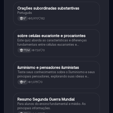
Orações subordinadas substantivas
Português
Português
5,970
82
8°
sobre celulas eucarionte e procariontes
Biologia
Este quiz aborda as características e diferenças
fundamentais entre células eucariontes e
procariontes.
726
0
1°EM
iluminismo e pensadores iluministas
História
Teste seus conhecimentos sobre o Iluminismo e seus
principais pensadores, explorando suas ideias e
impacto histórico.
1,075
0
8°
Resumo Segunda Guerra Mundial
História
Para alunos do ensino fundamental e médio. As
principais informações.