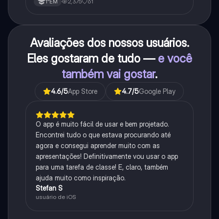
2,375
61
1°EM
Avaliações dos nossos usuários.
Eles gostaram de tudo —
e você
também vai gostar
.
4.6
/5
App Store
4.7
/5
Google Play
O app é muito fácil de usar e bem projetado.
Encontrei tudo o que estava procurando até
agora e consegui aprender muito com as
apresentações! Definitivamente vou usar o app
para uma tarefa de classe! E, claro, também
ajuda muito como inspiração.
Stefan S
usuário de iOS