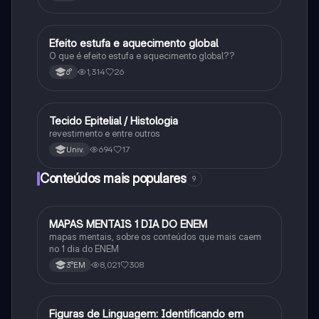
Efeito estufa e aquecimento global
Ciência
O que é efeito estufa e aquecimento global??
1,314
26
6°
Tecido Epitelial / Histologia
Ciência
revestimento e entre outros
694
17
Univ.
Conteúdos mais populares
9
MAPAS MENTAIS 1 DIA DO ENEM
Português
mapas mentais, sobre os conteúdos que mais caem
no 1 dia do ENEM
8,021
308
3°EM
F
Figuras de Linguagem: Identificando em
Português