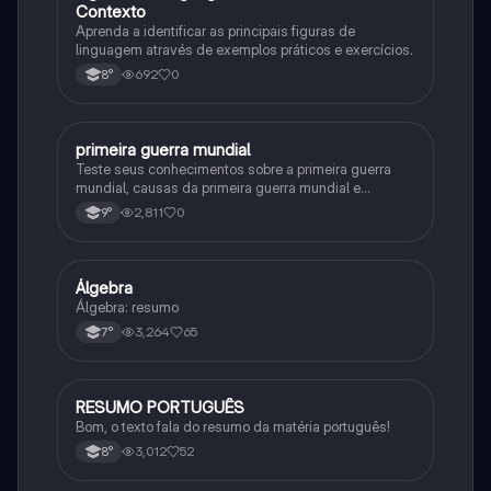
Contexto
Aprenda a identificar as principais figuras de
linguagem através de exemplos práticos e exercícios.
692
0
8°
primeira guerra mundial
História
Teste seus conhecimentos sobre a primeira guerra
mundial, causas da primeira guerra mundial e
consequências da Primeira Guerra Mundial, fases da
2,811
0
9°
primeira guerra mundial
Álgebra
Matematica
Álgebra: resumo
3,264
65
7°
RESUMO PORTUGUÊS
Português
Bom, o texto fala do resumo da matéria português!
3,012
52
8°