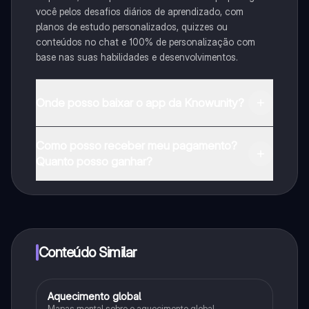
você pelos desafios diários de aprendizado, com
planos de estudo personalizados, quizzes ou
conteúdos no chat e 100% de personalização com
base nas suas habilidades e desenvolvimentos.
Onde posso baixar o app da Knowunity?
Pode descarregar a aplicação na Google Play Store e
Como posso receber meu pagamento?
na Apple App Store.
Quanto posso ganhar?
Sim, tem acesso gratuito ao conteúdo da aplicação e
ao nosso companheiro de IA. Para desbloquear
determinadas funcionalidades da aplicação, pode
adquirir o Knowunity Pro.
Conteúdo Similar
Aquecimento global
Ciência
Mapas mental sobre o aquecimento global.