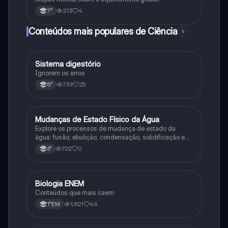
213
4
7°
Conteúdos mais populares de Ciência
9
Sistema digestório
Ciência
Ignorem os erros
739
25
8°
M
Mudanças de Estado Físico da Água
Ciência
Explore os processos de mudança de estado da
água: fusão, ebulição, condensação, solidificação e
sublimação.
702
0
6°
Biologia ENEM
Ciência
Conteúdos que mais caem
1,821
46
1°EM