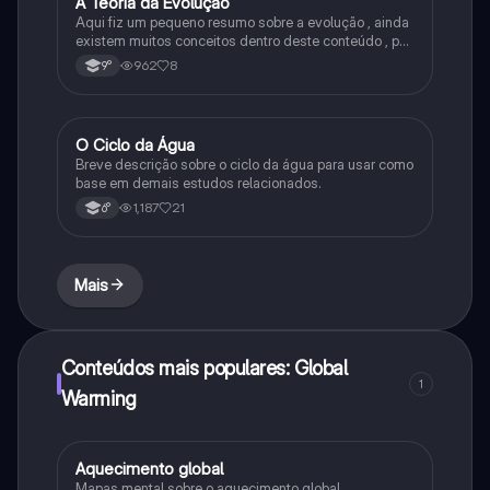
A Teoria da Evolução
Biologia
Aqui fiz um pequeno resumo sobre a evolução , ainda
existem muitos conceitos dentro deste conteúdo , por
isso sempre é bom procurar por mais fontes e
962
8
9°
algumas questões para se resolver e fixar melhor.
O Ciclo da Água
Química
Breve descrição sobre o ciclo da água para usar como
base em demais estudos relacionados.
1,187
21
6°
Mais
Conteúdos mais populares: Global
1
Warming
Aquecimento global
Ciência
Mapas mental sobre o aquecimento global.