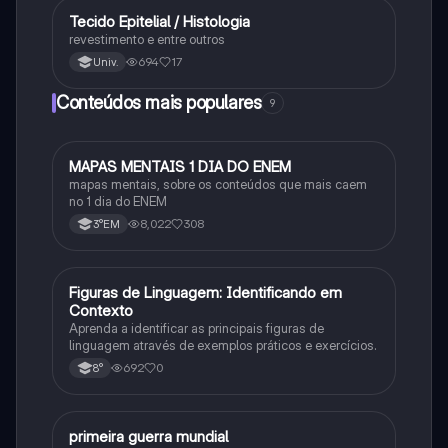
Tecido Epitelial / Histologia
Ciência
revestimento e entre outros
694
17
Univ.
Conteúdos mais populares
9
MAPAS MENTAIS 1 DIA DO ENEM
Português
mapas mentais, sobre os conteúdos que mais caem
no 1 dia do ENEM
8,022
308
3°EM
F
Figuras de Linguagem: Identificando em
Português
Contexto
Aprenda a identificar as principais figuras de
linguagem através de exemplos práticos e exercícios.
692
0
8°
primeira guerra mundial
História