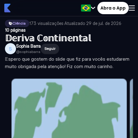
Abra o App
173
visualizações
·
Atualizado
29 de jul. de 2026
·
Ciência
10 páginas
𝔻𝕖𝕣𝕚𝕧𝕒 ℂ𝕠𝕟𝕥𝕚𝕟𝕖𝕟𝕥𝕒𝕝
Sophia Barra
S
Seguir
@
sophiabarra
𝔼spero que gostem do slide que fiz para vocês estudarem
muito obrigada pela atenção! Fiz com muito carinho.