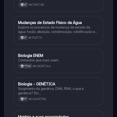
739
25
8°
M
Mudanças de Estado Físico da Água
Ciência
Explore os processos de mudança de estado da
água: fusão, ebulição, condensação, solidificação e
sublimação.
702
0
6°
Biologia ENEM
Ciência
Conteúdos que mais caem
1,823
46
1°EM
Biologia - GENÉTICA
Ciência
Surgimento da genética, DNA, RNA, o que é
genética? Etc…
1,340
52
9°
Matéria e suas propriedades
Ciência