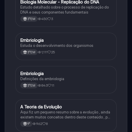
Biologia Molecular - Replicação do DNA
Ciência
Estudo detalhado sobre o processo de replicação do
DNA e seus componentes fundamentais
450
3
3°EM
Embriologia
Biologia
Estuda o desenvolvimento dos organismos
1,111
25
3°EM
Embriologia
Biologia
Definições da embriologia
843
11
3°EM
A Teoria da Evolução
Biologia
Aqui fiz um pequeno resumo sobre a evolução , ainda
existem muitos conceitos dentro deste conteúdo , por
isso sempre é bom procurar por mais fontes e
962
8
9°
algumas questões para se resolver e fixar melhor.