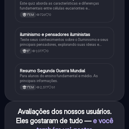
Este quiz aborda as características e diferenças
fundamentais entre células eucariontes e
procariontes.
726
0
1°EM
iluminismo e pensadores iluministas
História
Teste seus conhecimentos sobre o Iluminismo e seus
principais pensadores, explorando suas ideias e
impacto histórico.
1,077
0
8°
Resumo Segunda Guerra Mundial
História
Para alunos do ensino fundamental e médio. As
principais informações.
2,377
61
1°EM
Avaliações dos nossos usuários.
Eles gostaram de tudo —
e você