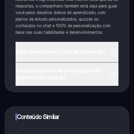
respostas, o companheiro também está aqui para guiar
você pelos desafios diários de aprendizado, com
planos de estudo personalizados, quizzes ou
conteúdos no chat e 100% de personalização com
base nas suas habilidades e desenvolvimentos.
Onde posso baixar o app da Knowunity?
Pode descarregar a aplicação na Google Play Store e
Como posso receber meu pagamento?
na Apple App Store.
Quanto posso ganhar?
Sim, tem acesso gratuito ao conteúdo da aplicação e
ao nosso companheiro de IA. Para desbloquear
determinadas funcionalidades da aplicação, pode
adquirir o Knowunity Pro.
Conteúdo Similar