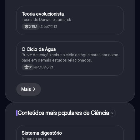
Teoria evolucionista
Biologia
Teoria de Darwin e Lamarck
667
13
2°EM
O Ciclo da Água
Química
Breve descrição sobre o ciclo da água para usar como
base em demais estudos relacionados.
1,189
21
6°
Mais
Conteúdos mais populares de Ciência
9
Sistema digestório
Ciência
Ignorem os erros