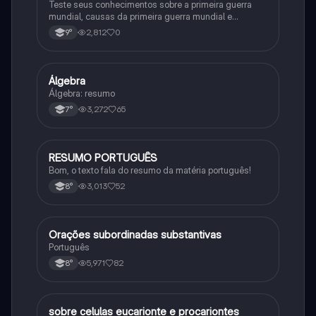
Teste seus conhecimentos sobre a primeira guerra
mundial, causas da primeira guerra mundial e
consequências da Primeira Guerra Mundial, fases da
2,812
0
9°
primeira guerra mundial
Álgebra
Matematica
Álgebra: resumo
3,272
65
7°
RESUMO PORTUGUÊS
Português
Bom, o texto fala do resumo da matéria português!
3,013
52
8°
Orações subordinadas substantivas
Português
Português
5,971
82
8°
sobre celulas eucarionte e procariontes
Biologia