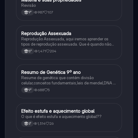
Revisão
987
107
9°
Reprodução Assexuada
Ciência
Reprodução Assexuada, aqui iremos aprender os
tipos de reprodução assexuada. Que é quando não
ocorre a fusão de gametas.
1,471
204
8°
Resumo de Genética 9º ano
Ciência
Resume de genética que contém divisão
celular,conceitos fundamentais,leis de mendel,DNA e
RNA
688
5
9°
Efeito estufa e aquecimento global
Ciência
O que é efeito estufa e aquecimento global??
1,314
26
6°