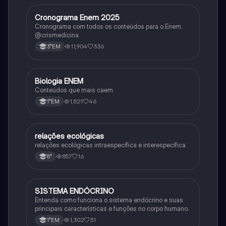
Cronograma Enem 2025
Matematica
Cronograma com todos os conteúdos para o Enem.
@crismedicina
11,904
336
3°EM
Biologia ENEM
Ciência
Conteúdos que mais caem
1,821
46
1°EM
relações ecológicas
Biologia
relações ecológicas intraespecífica e interespecífica
857
16
8°
SISTEMA ENDÓCRINO
Biologia
Entenda como funciona o sistema endócrino e suas
principais características e funções no corpo humano.
1,302
31
1°EM