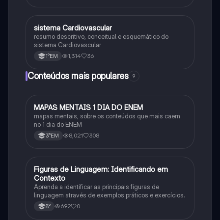
sistema Cardiovascular
Biologia
resumo descritivo, conceitual e esquemático do
sistema Cardiovascular
1,314
36
1°EM
Conteúdos mais populares
9
MAPAS MENTAIS 1 DIA DO ENEM
Português
mapas mentais, sobre os conteúdos que mais caem
no 1 dia do ENEM
8,021
308
3°EM
F
Figuras de Linguagem: Identificando em
Português
Contexto
Aprenda a identificar as principais figuras de
linguagem através de exemplos práticos e exercícios.
692
0
8°