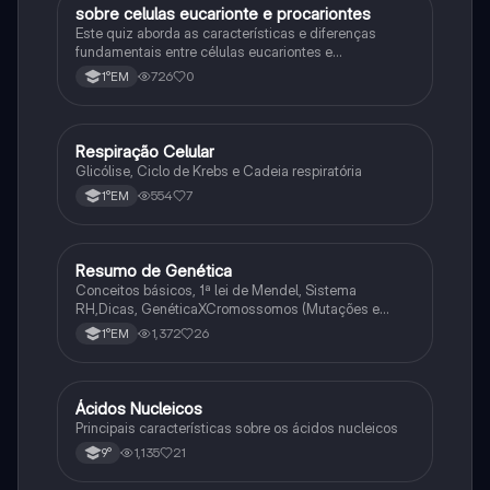
sobre celulas eucarionte e procariontes
Biologia
Este quiz aborda as características e diferenças
fundamentais entre células eucariontes e
procariontes.
726
0
1°EM
Respiração Celular
Biologia
Glicólise, Ciclo de Krebs e Cadeia respiratória
554
7
1°EM
Resumo de Genética
Biologia
Conceitos básicos, 1ª lei de Mendel, Sistema
RH,Dicas, GenéticaXCromossomos (Mutações e
Variações Genéticas).
1,372
26
1°EM
Ácidos Nucleicos
Biologia
Principais características sobre os ácidos nucleicos
1,135
21
9°