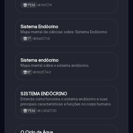
761
9
1°EM
Sistema Endócrino
Ciência
Mapa mental de ciências sobre: Sistema Endócrino
560
13
7°
Sistema endócrino
Ciência
Mapa mental sobre o sistema endócrino.
962
42
8°
SISTEMA ENDÓCRINO
Biologia
Entenda como funciona o sistema endócrino e suas
principais características e funções no corpo humano.
1,302
31
1°EM
O Ciclo da Água
Química