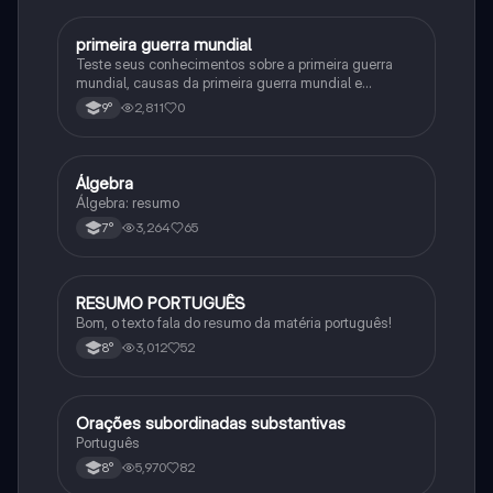
primeira guerra mundial
História
Teste seus conhecimentos sobre a primeira guerra
mundial, causas da primeira guerra mundial e
consequências da Primeira Guerra Mundial, fases da
2,811
0
9°
primeira guerra mundial
Álgebra
Matematica
Álgebra: resumo
3,264
65
7°
RESUMO PORTUGUÊS
Português
Bom, o texto fala do resumo da matéria português!
3,012
52
8°
Orações subordinadas substantivas
Português
Português
5,970
82
8°