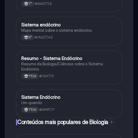
560
13
7°
Sistema endócrino
Ciência
Mapa mental sobre o sistema endócrino.
962
42
8°
Resumo - Sistema Endócrino
Biologia
Resumo de Biologia/Ciências sobre o Sistema
Endócrino
761
9
1°EM
Sistema Endócrino
Biologia
Um querido
599
7
1°EM
Conteúdos mais populares de Biologia
9