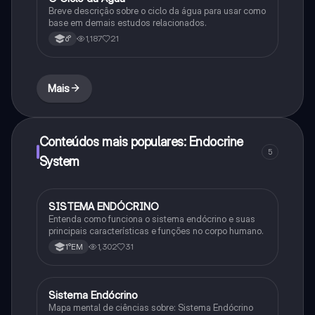
Breve descrição sobre o ciclo da água para usar como
base em demais estudos relacionados.
1,187
21
6°
Mais
Conteúdos mais populares: Endocrine
5
System
SISTEMA ENDÓCRINO
Biologia
Entenda como funciona o sistema endócrino e suas
principais características e funções no corpo humano.
1,302
31
1°EM
Sistema Endócrino
Ciência
Mapa mental de ciências sobre: Sistema Endócrino