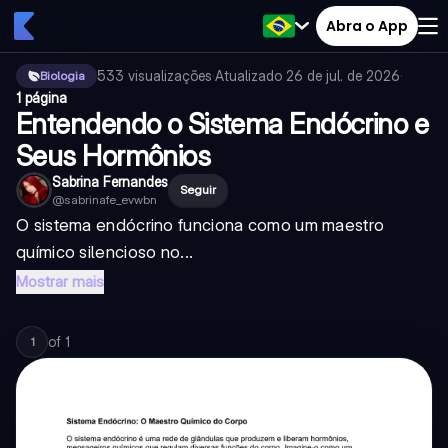
Abra o App
533
visualizações
·
Atualizado
26 de jul. de 2026
·
Biologia
1 página
Entendendo o Sistema Endócrino e
Seus Hormônios
Sabrina Fernandes
Seguir
@
sabrinafe_evwbn
O sistema endócrino funciona como um maestro
químico silencioso no...
Mostrar mais
of
1
1