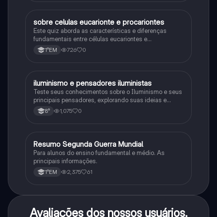
sobre celulas eucarionte e procariontes
Biologia
Este quiz aborda as características e diferenças
fundamentais entre células eucariontes e
procariontes.
726
0
1°EM
iluminismo e pensadores iluministas
História
Teste seus conhecimentos sobre o Iluminismo e seus
principais pensadores, explorando suas ideias e
impacto histórico.
1,075
0
8°
Resumo Segunda Guerra Mundial
História
Para alunos do ensino fundamental e médio. As
principais informações.
2,375
61
1°EM
Avaliações dos nossos usuários.