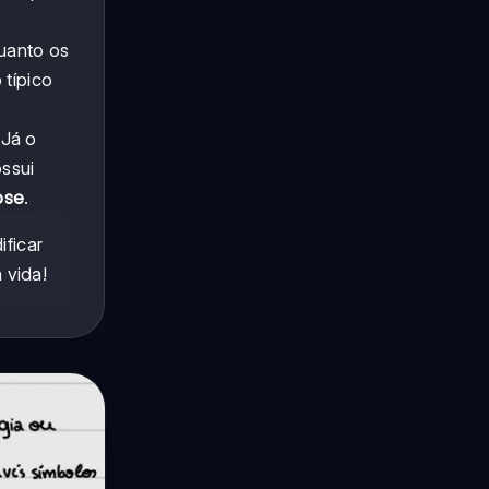
uanto os
 típico
 Já o
ssui
ose
.
ficar
 vida!