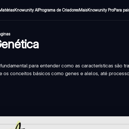
Matérias
Knowunity AI
Programa de Criadores
Mais
Knowunity Pro
Para pai
áginas
enética
fundamental para entender como as características são tr
de os conceitos básicos como genes e alelos, até process