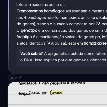
letras minúsculas como a).
Cromossomos homólogos
apresentam a mesma s
não-homólogos não formam pares em uma célula
de genes), sendo o humano composto por 23 pa
O
genótipo
é a combinação dos genes de um indiv
fenótipo
é a manifestação visível do genótipo, i
alelos idênticos (AA ou aa), está em
homozigose
Você sabia?
A epigenética estuda como fatore
o DNA. Isso explica por que gêmeos idênticos 
of
8
2