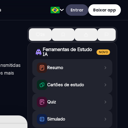
Entrar
Baixar app
s
26
Ferramentas de Estudo
NOVO
IA
ansmitidas
Resumo
os mais
Cartões de estudo
Quiz
Simulado