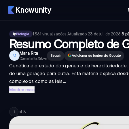
Knowunity
1.361
visualizações
·
Atualizado
23 de jul. de 2026
·
8 p
Biologia
Resumo Completo de G
Maria Rita
M
Seguir
Adicionar às fontes do Google
@
mariarita_5rbvs
Genética é o estudo dos genes e da hereditariedade, 
de uma geração para outra. Esta matéria explica des
complexos como as leis...
Mostrar mais
of
8
1