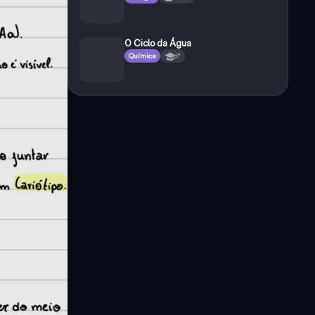
O Ciclo da Água
Química
6°