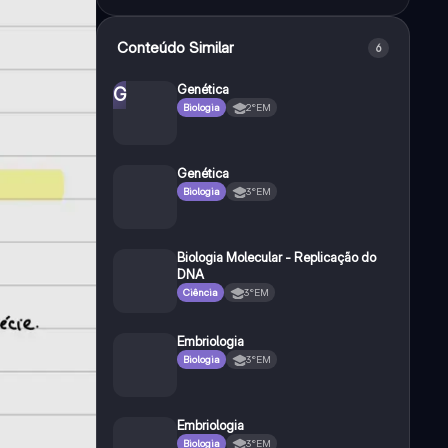
Conteúdo Similar
6
Genética
G
Biologia
2°EM
Genética
Biologia
3°EM
Biologia Molecular - Replicação do
DNA
Ciência
3°EM
Embriologia
Biologia
3°EM
Embriologia
Biologia
3°EM