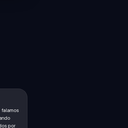
 falamos
mando
dos por