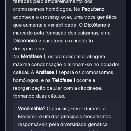
tétrades pelo emparelhamento dos
cromossomos homólogos. No
Paquíteno
acontece o crossing-over, uma troca genética
que aumenta a variabilidade. O
Diplóteno
é
marcado pela formação dos quiasmas, e na
Diacenese
a carioteca e o nucléolo
desaparecem.
Na
Metáfase I
, os cromossomos atingem
máxima condensação e alinham-se no equador
celular. A
Anáfase I
separa os cromossomos
homólogos, e na
Telófase I
ocorre a
reorganização celular com a citocinese,
formando duas células.
Você sabia?
O crossing-over durante a
Meiose I é um dos principais mecanismos
responsáveis pela diversidade genética