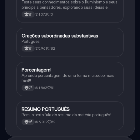
Teste seus conhecimentos sobre o Iluminismo e seus
principais pensadores, explorando suas ideias e
impacto histórico.
1,073
0
8°
Orações subordinadas substantivas
Português
Português
5,961
82
8°
Porcentagem!
Matematica
Aprenda porcentagem de uma forma muitoooo mais
fácil!!
1,863
51
7°
RESUMO PORTUGUÊS
Português
Bom, o texto fala do resumo da matéria português!
3,012
52
8°