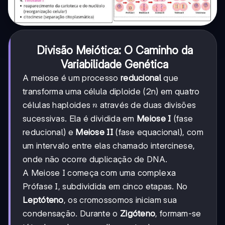
Divisão Meiótica: O Caminho da
Variabilidade Genética
A meiose é um processo
reducional
que
transforma uma célula diploide (2n) em quatro
n
células haploides
através de duas divisões
n
sucessivas. Ela é dividida em
Meiose I
(fase
reducional) e
Meiose II
(fase equacional), com
um intervalo entre elas chamado intercinese,
onde não ocorre duplicação de DNA.
A Meiose I começa com uma complexa
Prófase I, subdividida em cinco etapas. No
Leptóteno
, os cromossomos iniciam sua
condensação. Durante o
Zigóteno
, formam-se