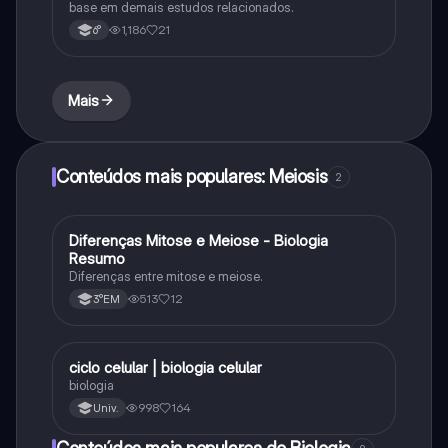
base em demais estudos relacionados.
1,186
21
6°
Mais
Conteúdos mais populares: Meiosis
2
Diferenças Mitose e Meiose - Biologia
Biologia
Resumo
Diferenças entre mitose e meiose.
513
12
3°EM
ciclo celular | biologia celular
Biologia
biologia
998
164
Univ.