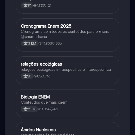
1,135
21
9°
Cronograma Enem 2025
Matematica
Cronograma com todos os conteúdos para o Enem.
@crismedicina
11,903
336
3°EM
relações ecológicas
Biologia
relações ecológicas intraespecífica e interespecífica
856
16
8°
Biologia ENEM
Ciência
Conteúdos que mais caem
1,814
46
1°EM
Ácidos Nucleicos
Biologia
resumo sobre ácidos nucleicos