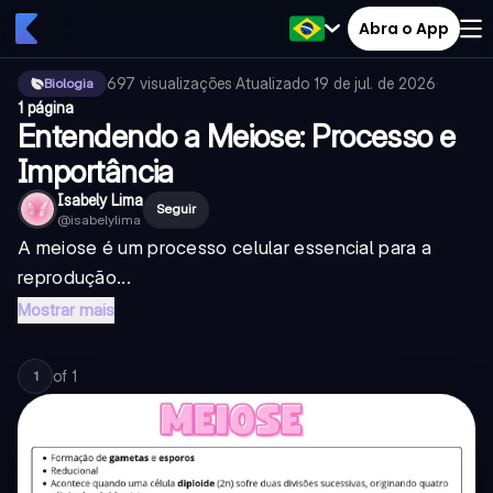
Abra o App
697
visualizações
·
Atualizado
19 de jul. de 2026
·
Biologia
1 página
Entendendo a Meiose: Processo e
Importância
Isabely Lima
Seguir
@
isabelylima
A meiose é um processo celular essencial para a
reprodução...
Mostrar mais
of
1
1