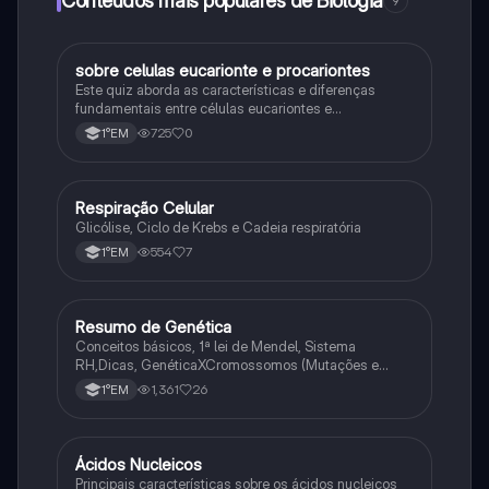
Conteúdos mais populares de Biologia
9
sobre celulas eucarionte e procariontes
Biologia
Este quiz aborda as características e diferenças
fundamentais entre células eucariontes e
procariontes.
725
0
1°EM
Respiração Celular
Biologia
Glicólise, Ciclo de Krebs e Cadeia respiratória
554
7
1°EM
Resumo de Genética
Biologia
Conceitos básicos, 1ª lei de Mendel, Sistema
RH,Dicas, GenéticaXCromossomos (Mutações e
Variações Genéticas).
1,361
26
1°EM
Ácidos Nucleicos
Biologia
Principais características sobre os ácidos nucleicos