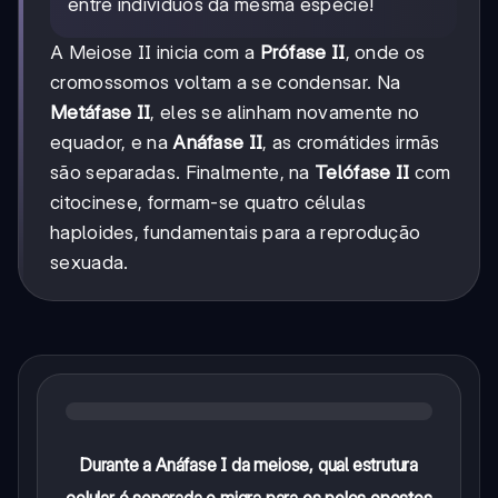
entre indivíduos da mesma espécie!
A Meiose II inicia com a
Prófase II
, onde os
cromossomos voltam a se condensar. Na
Metáfase II
, eles se alinham novamente no
equador, e na
Anáfase II
, as cromátides irmãs
são separadas. Finalmente, na
Telófase II
com
citocinese, formam-se quatro células
haploides, fundamentais para a reprodução
sexuada.
Durante a Anáfase I da meiose, qual estrutura
celular é separada e migra para os polos opostos