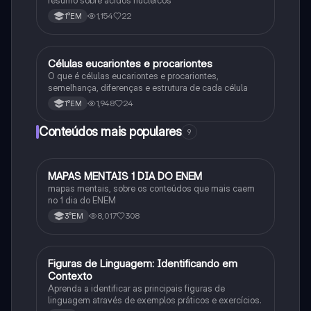
1,154
22
1°EM
Células eucariontes e procariontes
Biologia
O que é células eucariontes e procariontes,
semelhança, diferenças e estrutura de cada célula
1,948
24
1°EM
Conteúdos mais populares
9
MAPAS MENTAIS 1 DIA DO ENEM
Português
mapas mentais, sobre os conteúdos que mais caem
no 1 dia do ENEM
8,017
308
3°EM
F
Figuras de Linguagem: Identificando em
Português
Contexto
Aprenda a identificar as principais figuras de
linguagem através de exemplos práticos e exercícios.