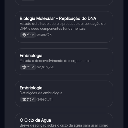
Biologia Molecular - Replicação do DNA
Ciência
Estudo detalhado sobre o processo de replicação do
DNA e seus componentes fundamentais
450
3
3°EM
Embriologia
Biologia
Estuda o desenvolvimento dos organismos
1,107
25
3°EM
Embriologia
Biologia
Definições da embriologia
840
11
3°EM
O Ciclo da Água
Química
Breve descrição sobre o ciclo da água para usar como