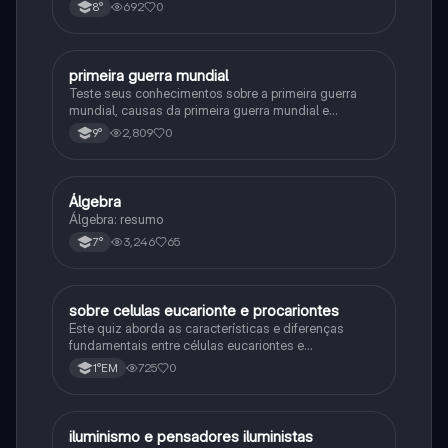
692
0
8°
primeira guerra mundial
História
Teste seus conhecimentos sobre a primeira guerra
mundial, causas da primeira guerra mundial e
consequências da Primeira Guerra Mundial, fases da
2,809
0
9°
primeira guerra mundial
Álgebra
Matematica
Álgebra: resumo
3,246
65
7°
sobre celulas eucarionte e procariontes
Biologia
Este quiz aborda as características e diferenças
fundamentais entre células eucariontes e
procariontes.
725
0
1°EM
iluminismo e pensadores iluministas
História