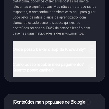
plataforma, podemos oferecer respostas realmente
relevantes e significativas. Mas não se trata apenas de
respostas, o companheiro também está aqui para guiar
você pelos desafios diários de aprendizado, com
planos de estudo personalizados, quizzes ou
conteúdos no chat e 100% de personalização com
base nas suas habilidades e desenvolvimentos.
Onde posso baixar o app da Knowunity?
Pode descarregar a aplicação na Google Play Store e
Como posso receber meu pagamento?
na Apple App Store.
Quanto posso ganhar?
Sim, tem acesso gratuito ao conteúdo da aplicação e
ao nosso companheiro de IA. Para desbloquear
determinadas funcionalidades da aplicação, pode
adquirir o Knowunity Pro.
Conteúdos mais populares de Biologia
1