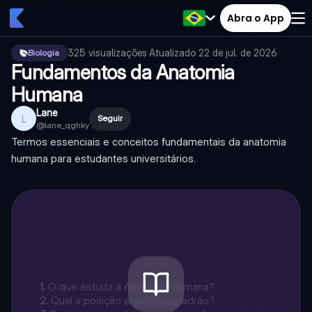
Abra o App
325
visualizações
·
Atualizado
22 de jul. de 2026
Biologia
Fundamentos da Anatomia
Humana
Lane
L
Seguir
@
lane_qghky
Termos essenciais e conceitos fundamentais da anatomia
humana para estudantes universitários.
1
.
O que estuda a Anatomia Humana?
2
.
Qual a posição anatômica padrão?