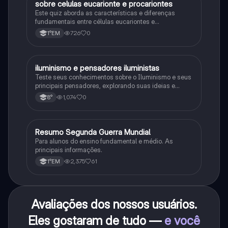
sobre celulas eucarionte e procariontes
Biologia
Este quiz aborda as características e diferenças
fundamentais entre células eucariontes e
procariontes.
726
0
1°EM
iluminismo e pensadores iluministas
História
Teste seus conhecimentos sobre o Iluminismo e seus
principais pensadores, explorando suas ideias e
impacto histórico.
1,074
0
8°
Resumo Segunda Guerra Mundial
História
Para alunos do ensino fundamental e médio. As
principais informações.
2,375
61
1°EM
Avaliações dos nossos usuários.
Eles gostaram de tudo —
e você