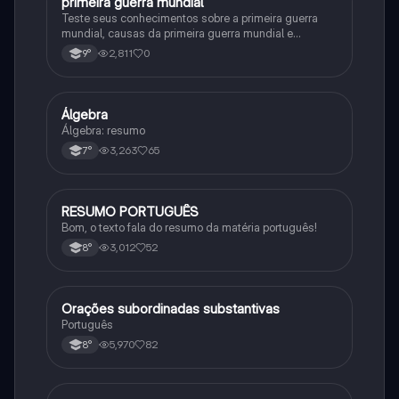
primeira guerra mundial
História
Teste seus conhecimentos sobre a primeira guerra
mundial, causas da primeira guerra mundial e
consequências da Primeira Guerra Mundial, fases da
2,811
0
9°
primeira guerra mundial
Álgebra
Matematica
Álgebra: resumo
3,263
65
7°
RESUMO PORTUGUÊS
Português
Bom, o texto fala do resumo da matéria português!
3,012
52
8°
Orações subordinadas substantivas
Português
Português
5,970
82
8°