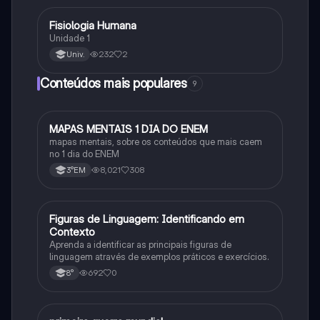
Fisiologia Humana
Biologia
Unidade 1
232
2
Univ.
Conteúdos mais populares
9
MAPAS MENTAIS 1 DIA DO ENEM
Português
mapas mentais, sobre os conteúdos que mais caem
no 1 dia do ENEM
8,021
308
3°EM
F
Figuras de Linguagem: Identificando em
Português
Contexto
Aprenda a identificar as principais figuras de
linguagem através de exemplos práticos e exercícios.
692
0
8°