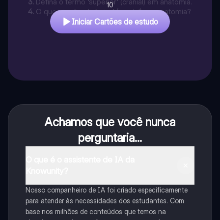
3
.
Defina o termo 'superior' (cranial) em anatomia.
10
4
.
O que significa 'inferior' (caudal) em anatomia?
Iniciar Cartões de estudo
Achamos que você nunca
perguntaria...
O que é o assistente de IA da
Knowunity?
Nosso companheiro de IA foi criado especificamente
para atender às necessidades dos estudantes. Com
base nos milhões de conteúdos que temos na