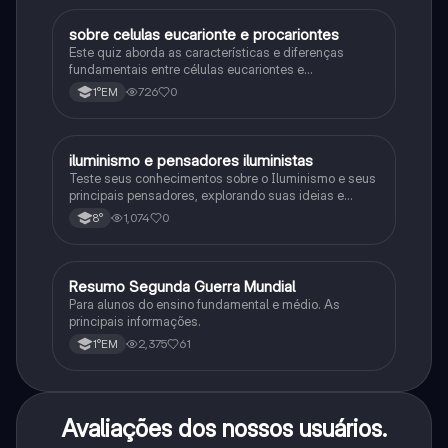
sobre celulas eucarionte e procariontes
Biologia
Este quiz aborda as características e diferenças
fundamentais entre células eucariontes e
procariontes.
726
0
1°EM
iluminismo e pensadores iluministas
História
Teste seus conhecimentos sobre o Iluminismo e seus
principais pensadores, explorando suas ideias e
impacto histórico.
1,074
0
8°
Resumo Segunda Guerra Mundial
História
Para alunos do ensino fundamental e médio. As
principais informações.
2,375
61
1°EM
Avaliações dos nossos usuários.