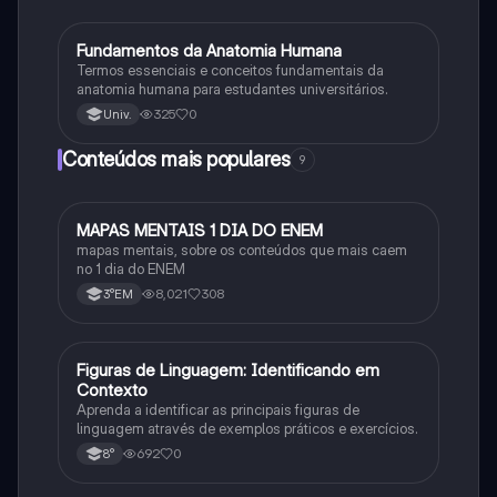
F
Fundamentos da Anatomia Humana
Biologia
Termos essenciais e conceitos fundamentais da
anatomia humana para estudantes universitários.
325
0
Univ.
Conteúdos mais populares
9
MAPAS MENTAIS 1 DIA DO ENEM
Português
mapas mentais, sobre os conteúdos que mais caem
no 1 dia do ENEM
8,021
308
3°EM
F
Figuras de Linguagem: Identificando em
Português
Contexto
Aprenda a identificar as principais figuras de
linguagem através de exemplos práticos e exercícios.
692
0
8°