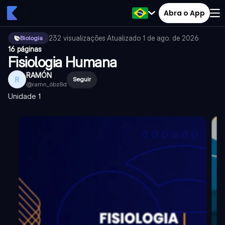
Abra o App
232
visualizações
·
Atualizado
1 de ago. de 2026
·
Biologia
16 páginas
Fisiologia Humana
RAMÓN
R
Seguir
@
ramn_6bz8d
Unidade 1