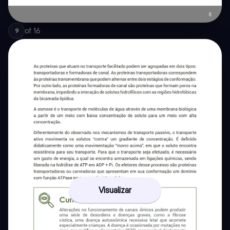
of
16
9
Visualizar