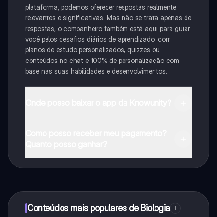
plataforma, podemos oferecer respostas realmente
relevantes e significativas. Mas não se trata apenas de
respostas, o companheiro também está aqui para guiar
você pelos desafios diários de aprendizado, com
planos de estudo personalizados, quizzes ou
conteúdos no chat e 100% de personalização com
base nas suas habilidades e desenvolvimentos.
Onde posso baixar o app da Knowunity?
Pode descarregar a aplicação na Google Play Store e
Como posso receber meu pagamento?
na Apple App Store.
Quanto posso ganhar?
Sim, tem acesso gratuito ao conteúdo da aplicação e
ao nosso companheiro de IA. Para desbloquear
determinadas funcionalidades da aplicação, pode
adquirir o Knowunity Pro.
Conteúdos mais populares de Biologia
1