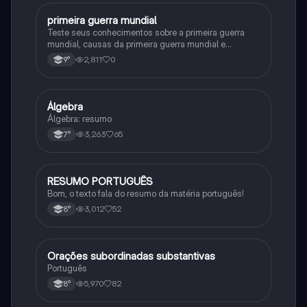
primeira guerra mundial
História
Teste seus conhecimentos sobre a primeira guerra
mundial, causas da primeira guerra mundial e
consequências da Primeira Guerra Mundial, fases da
2,811
0
9°
primeira guerra mundial
Álgebra
Matematica
Álgebra: resumo
3,263
65
7°
RESUMO PORTUGUÊS
Português
Bom, o texto fala do resumo da matéria português!
3,012
52
8°
Orações subordinadas substantivas
Português
Português
5,970
82
8°