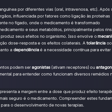
nguínea por diferentes vias (oral, intravenosa, etc). Após 
rgãos, influenciada por fatores como ligação às proteínas
ente no fígado, onde o medicamento é transformado
medicamento e seus metabólitos, principalmente pelos rins
produz seus efeitos no organismo. Isso envolve o
mecani
ação dose-resposta e os efeitos colaterais. A
tolerância
oc
uanto a
dependência
é a necessidade contínua para evitar
ntos podem ser
agonistas
(ativam receptores) ou
antagon
damental para entender como funcionam diversos remédios 
epresenta a margem entre a dose que produz efeito terapê
, mais seguro é o medicamento. Compreender estes funda
 para o desenvolvimento de novas terapias.