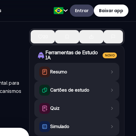
Entrar
Baixar app
s
20
Ferramentas de Estudo
NOVO
IA
Resumo
tal para
Cartões de estudo
ecanismos
Quiz
Simulado