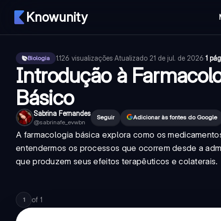
Knowunity
1.126
visualizações
·
Atualizado
21 de jul. de 2026
·
1 pág
Biologia
Introdução à Farmacol
Básico
Sabrina Fernandes
Seguir
Adicionar às fontes do Google
@
sabrinafe_evwbn
A farmacologia básica explora como os medicamentos
entendermos os processos que ocorrem desde a admi
que produzem seus efeitos terapêuticos e colaterais.
of
1
1