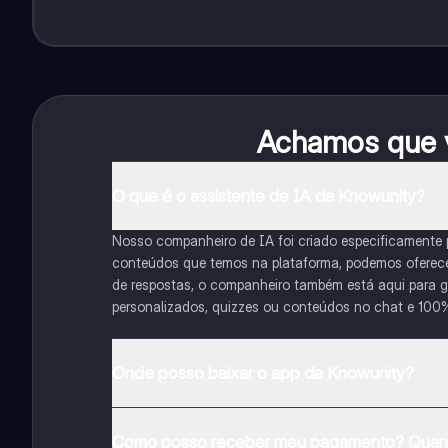
Achamos que v
O que é o assistente de IA da Knowunity?
Nosso companheiro de IA foi criado especificamente
conteúdos que temos na plataforma, podemos oferecer 
de respostas, o companheiro também está aqui para gu
personalizados, quizzes ou conteúdos no chat e 100
Onde posso baixar o app da Knowunity?
Pode descarregar a aplicação na Google Play Store e 
Como posso receber meu pagamento? Quant