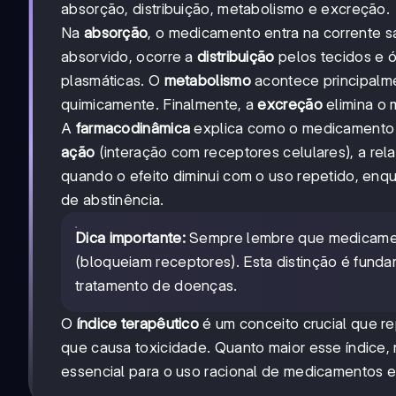
absorção, distribuição, metabolismo e excreção.
Na
absorção
, o medicamento entra na corrente sa
absorvido, ocorre a
distribuição
pelos tecidos e ó
plasmáticas. O
metabolismo
acontece principalm
quimicamente. Finalmente, a
excreção
elimina o 
A
farmacodinâmica
explica como o medicamento 
ação
(interação com receptores celulares), a rel
quando o efeito diminui com o uso repetido, enq
de abstinência.
Dica importante:
Sempre lembre que medicame
(bloqueiam receptores). Esta distinção é fun
tratamento de doenças.
O
índice terapêutico
é um conceito crucial que r
que causa toxicidade. Quanto maior esse índice
essencial para o uso racional de medicamentos e