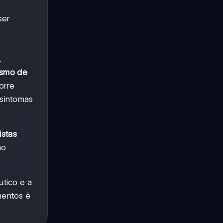
ser
.
smo de
orre
 sintomas
istas
no
utico e a
mentos é