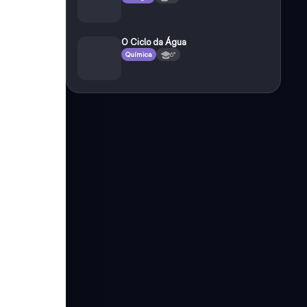
O Ciclo da Água
Química
6°