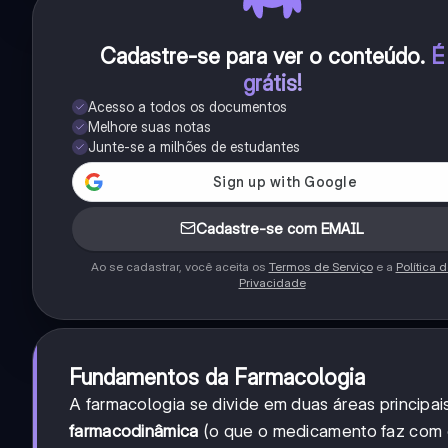
Cadastre-se para ver o conteúdo
.
É
grátis!
Acesso a todos os documentos
Melhore suas notas
Junte-se a milhões de estudantes
Cadastre-se com EMAIL
Ao se cadastrar, você aceita os
Termos de Serviço
e a
Política 
Privacidade
Fundamentos da Farmacologia
A farmacologia se divide em duas áreas principai
farmacodinâmica
(o que o medicamento faz com o