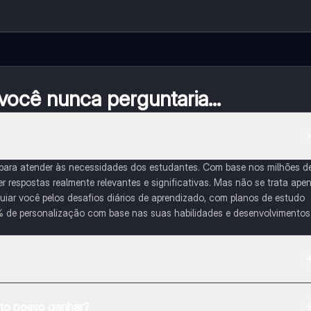
ocê nunca perguntaria...
 para atender às necessidades dos estudantes. Com base nos milhões d
respostas realmente relevantes e significativas. Mas não se trata ape
iar você pelos desafios diários de aprendizado, com planos de estudo
% de personalização com base nas suas habilidades e desenvolvimentos
na Apple App Store.
o posso ganhar?