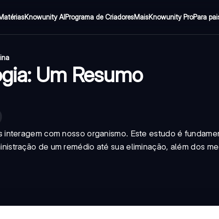
Matérias
Knowunity AI
Programa de Criadores
Mais
Knowunity Pro
Para pai
ina
ogia: Um Resumo
 interagem com nosso organismo. Este estudo é fundamen
nistração de um remédio até sua eliminação, além dos m