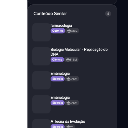
Conteúdo Similar
6
farmacologia
Química
Univ.
Biologia Molecular - Replicação do
DNA
Ciência
3°EM
Embriologia
Biologia
3°EM
Embriologia
Biologia
3°EM
A Teoria da Evolução
Biologia
9°