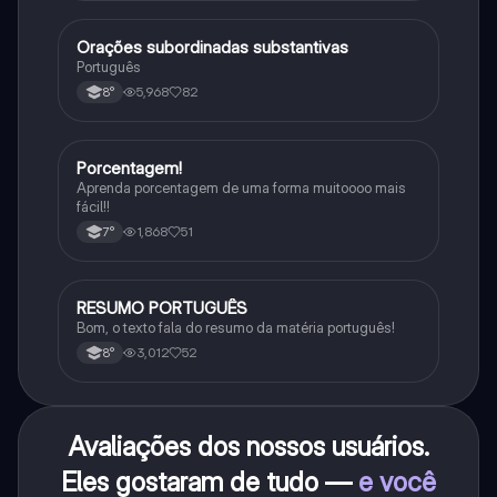
Orações subordinadas substantivas
Português
Português
5,968
82
8°
Porcentagem!
Matematica
Aprenda porcentagem de uma forma muitoooo mais
fácil!!
1,868
51
7°
RESUMO PORTUGUÊS
Português
Bom, o texto fala do resumo da matéria português!
3,012
52
8°
Avaliações dos nossos usuários.
Eles gostaram de tudo —
e você