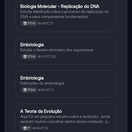
Biologia Molecular - Replicação do DNA
Ciência
Estudo detalhado sobre o processo de replicação do
DNA e seus componentes fundamentais
450
3
3°EM
Embriologia
Biologia
Estuda o desenvolvimento dos organismos
1,107
25
3°EM
Embriologia
Biologia
Definições da embriologia
840
11
3°EM
A Teoria da Evolução
Biologia
Aqui fiz um pequeno resumo sobre a evolução , ainda
existem muitos conceitos dentro deste conteúdo , por
isso sempre é bom procurar por mais fontes e
962
8
9°
algumas questões para se resolver e fixar melhor.