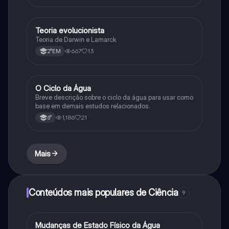
Teoria evolucionista
Biologia
Teoria de Darwin e Lamarck
667
13
2°EM
O Ciclo da Água
Química
Breve descrição sobre o ciclo da água para usar como
base em demais estudos relacionados.
1,186
21
6°
Mais
Conteúdos mais populares de Ciência
9
M
Mudanças de Estado Físico da Água
Ciência