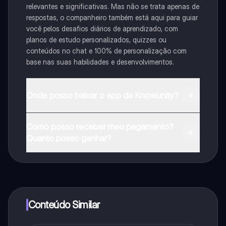
relevantes e significativas. Mas não se trata apenas de
respostas, o companheiro também está aqui para guiar
você pelos desafios diários de aprendizado, com
planos de estudo personalizados, quizzes ou
conteúdos no chat e 100% de personalização com
base nas suas habilidades e desenvolvimentos.
Onde posso baixar o app da Knowunity?
Pode descarregar a aplicação na Google Play Store e
Como posso receber meu pagamento?
na Apple App Store.
Quanto posso ganhar?
Sim, tem acesso gratuito ao conteúdo da aplicação e
ao nosso companheiro de IA. Para desbloquear
determinadas funcionalidades da aplicação, pode
adquirir o Knowunity Pro.
Conteúdo Similar