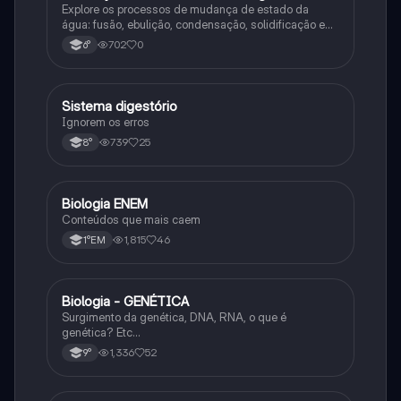
Explore os processos de mudança de estado da
água: fusão, ebulição, condensação, solidificação e
sublimação.
702
0
6°
Sistema digestório
Ciência
Ignorem os erros
739
25
8°
Biologia ENEM
Ciência
Conteúdos que mais caem
1,815
46
1°EM
Biologia - GENÉTICA
Ciência
Surgimento da genética, DNA, RNA, o que é
genética? Etc…
1,336
52
9°