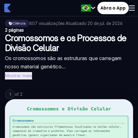
Abra o App
807
visualizações
·
Atualizado
20 de jul. de 2026
·
Ciência
2 páginas
Cromossomos e os Processos de
Divisão Celular
Os cromossomos são as estruturas que carregam
nosso material genético...
Mostrar mais
of
2
1