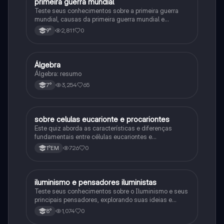
primeira guerra mundial
História
Teste seus conhecimentos sobre a primeira guerra
mundial, causas da primeira guerra mundial e
consequências da Primeira Guerra Mundial, fases da
2,811
0
9°
primeira guerra mundial
Álgebra
Matematica
Álgebra: resumo
3,254
65
7°
sobre celulas eucarionte e procariontes
Biologia
Este quiz aborda as características e diferenças
fundamentais entre células eucariontes e
procariontes.
726
0
1°EM
iluminismo e pensadores iluministas
História
Teste seus conhecimentos sobre o Iluminismo e seus
principais pensadores, explorando suas ideias e
impacto histórico.
1,074
0
8°