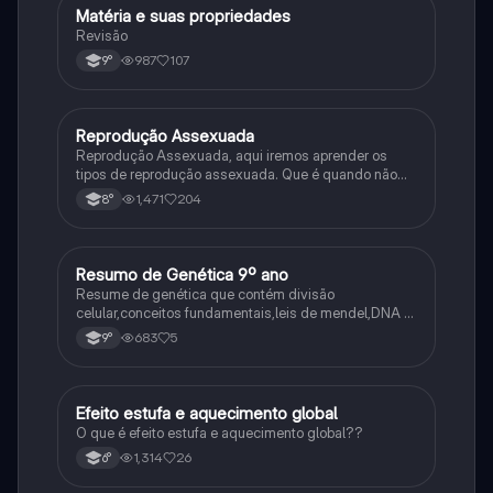
Matéria e suas propriedades
Ciência
Revisão
987
107
9°
Reprodução Assexuada
Ciência
Reprodução Assexuada, aqui iremos aprender os
tipos de reprodução assexuada. Que é quando não
ocorre a fusão de gametas.
1,471
204
8°
Resumo de Genética 9º ano
Ciência
Resume de genética que contém divisão
celular,conceitos fundamentais,leis de mendel,DNA e
RNA
683
5
9°
Efeito estufa e aquecimento global
Ciência
O que é efeito estufa e aquecimento global??
1,314
26
6°