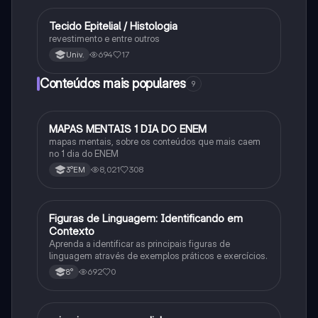
Tecido Epitelial / Histologia
Ciência
revestimento e entre outros
694
17
Univ.
Conteúdos mais populares
9
MAPAS MENTAIS 1 DIA DO ENEM
Português
mapas mentais, sobre os conteúdos que mais caem
no 1 dia do ENEM
8,021
308
3°EM
F
Figuras de Linguagem: Identificando em
Português
Contexto
Aprenda a identificar as principais figuras de
linguagem através de exemplos práticos e exercícios.
692
0
8°