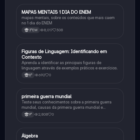
MAPAS MENTAIS 1 DIA DO ENEM
Português
mapas mentais, sobre os conteúdos que mais caem
no 1 dia do ENEM
8,017
308
3°EM
F
Figuras de Linguagem: Identificando em
Português
Contexto
Aprenda a identificar as principais figuras de
linguagem através de exemplos práticos e exercícios.
692
0
8°
primeira guerra mundial
História
Teste seus conhecimentos sobre a primeira guerra
mundial, causas da primeira guerra mundial e
consequências da Primeira Guerra Mundial, fases da
2,808
0
9°
primeira guerra mundial
Álgebra
Matematica