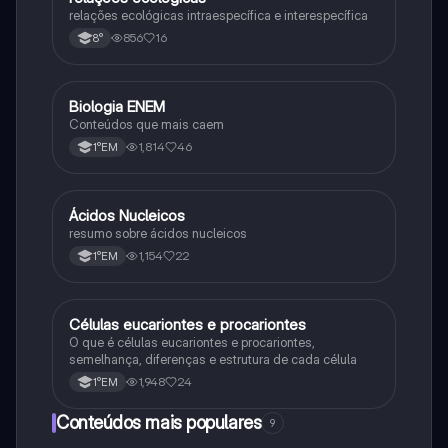
relações ecológicas intraespecífica e interespecífica
856
16
8°
Biologia ENEM
Ciência
Conteúdos que mais caem
1,814
46
1°EM
Ácidos Nucleicos
Biologia
resumo sobre ácidos nucleicos
1,154
22
1°EM
Células eucariontes e procariontes
Biologia
O que é células eucariontes e procariontes,
semelhança, diferenças e estrutura de cada célula
1,948
24
1°EM
Conteúdos mais populares
9