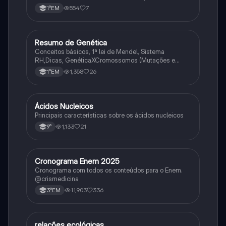
554
7
1°EM
Resumo de Genética
Biologia
Conceitos básicos, 1ª lei de Mendel, Sistema
RH,Dicas, GenéticaXCromossomos (Mutações e
Variações Genéticas).
1,358
26
1°EM
Ácidos Nucleicos
Biologia
Principais características sobre os ácidos nucleicos
1,133
21
9°
Cronograma Enem 2025
Matematica
Cronograma com todos os conteúdos para o Enem.
@crismedicina
11,903
336
3°EM
relações ecológicas
Biologia