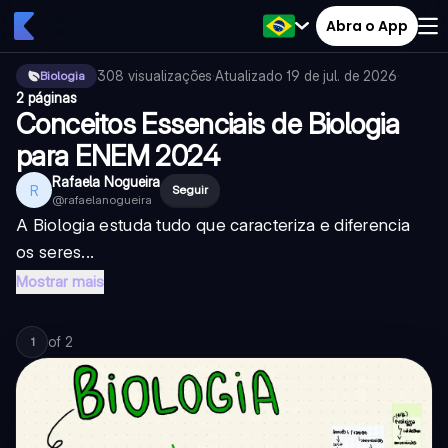
Abra o App
308
visualizações
·
Atualizado
19 de jul. de 2026
·
Biologia
2 páginas
Conceitos Essenciais de Biologia
para ENEM 2024
Rafaela Nogueira
R
Seguir
@
rafaelanogueira
A Biologia estuda tudo que caracteriza e diferencia
os seres...
Mostrar mais
of
2
1