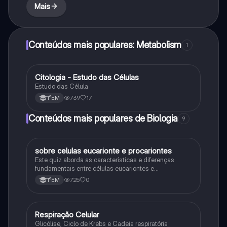
Mais
Conteúdos mais populares: Metabolism
1
Citologia - Estudo das Células
Biologia
Estudo das Célula
739
17
1°EM
Conteúdos mais populares de Biologia
9
sobre celulas eucarionte e procariontes
Biologia
Este quiz aborda as características e diferenças
fundamentais entre células eucariontes e
procariontes.
725
0
1°EM
Respiração Celular
Biologia
Glicólise, Ciclo de Krebs e Cadeia respiratória