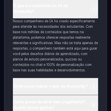
O que é o assistente de IA da
Knowunity?
Nosso companheiro de IA foi criado especificamente
para atender às necessidades dos estudantes. Com
base nos milhões de conteúdos que temos na
plataforma, podemos oferecer respostas realmente
relevantes e significativas. Mas não se trata apenas de
respostas, o companheiro também está aqui para guiar
você pelos desafios diários de aprendizado, com
planos de estudo personalizados, quizzes ou
conteúdos no chat e 100% de personalização com
base nas suas habilidades e desenvolvimentos.
Onde posso baixar o app da Knowunity?
Pode descarregar a aplicação na Google Play Store e
Como posso receber meu pagamento?
na Apple App Store.
Quanto posso ganhar?