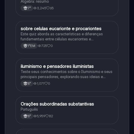
Álgebra: resumo
3,245
65
7°
sobre celulas eucarionte e procariontes
Biologia
Este quiz aborda as características e diferenças
fundamentais entre células eucariontes e
procariontes.
725
0
1°EM
iluminismo e pensadores iluministas
História
Teste seus conhecimentos sobre o Iluminismo e seus
principais pensadores, explorando suas ideias e
impacto histórico.
1,071
0
8°
Orações subordinadas substantivas
Português
Português
5,959
82
8°