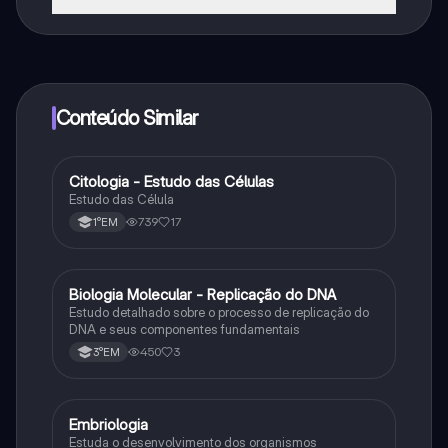
Sim, tem acesso gratuito ao conteúdo da aplicação e
ao nosso companheiro de IA. Para desbloquear
determinadas funcionalidades da aplicação, pode
adquirir o Knowunity Pro.
Conteúdo Similar
Citologia - Estudo das Células
Biologia
Estudo das Célula
739
17
1°EM
Biologia Molecular - Replicação do DNA
Ciência
Estudo detalhado sobre o processo de replicação do
DNA e seus componentes fundamentais
450
3
3°EM
Embriologia
Biologia
Estuda o desenvolvimento dos organismos