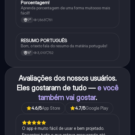
Porcentagem!
Matematica
Aprenda porcentagem de uma forma muitoooo mais
fácil!!
1,863
51
7°
RESUMO PORTUGUÊS
Português
Bom, o texto fala do resumo da matéria português!
3,010
52
8°
Avaliações dos nossos usuários.
Eles gostaram de tudo —
e você
também vai gostar
.
4.6
/5
App Store
4.7
/5
Google Play
O app é muito fácil de usar e bem projetado.
Encontrei tudo o que estava procurando até