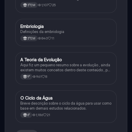
1,107
25
3°EM
Embriologia
Biologia
Definições da embriologia
840
11
3°EM
A Teoria da Evolução
Biologia
Aqui fiz um pequeno resumo sobre a evolução , ainda
existem muitos conceitos dentro deste conteúdo , por
isso sempre é bom procurar por mais fontes e
961
8
9°
algumas questões para se resolver e fixar melhor.
O Ciclo da Água
Química
Breve descrição sobre o ciclo da água para usar como
base em demais estudos relacionados.
1,186
21
6°