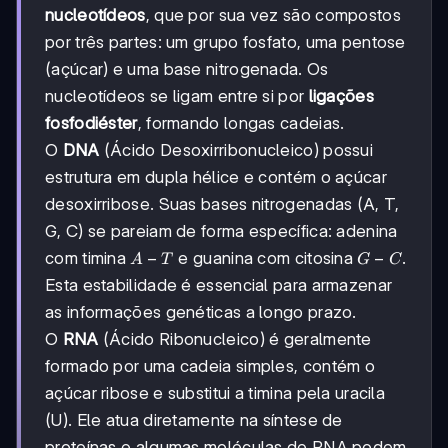
nucleotídeos
, que por sua vez são compostos
por três partes: um grupo fosfato, uma pentose
(açúcar) e uma base nitrogenada. Os
nucleotídeos se ligam entre si por
ligações
fosfodiéster
, formando longas cadeias.
O
DNA
(Ácido Desoxirribonucleico) possui
estrutura em dupla hélice e contém o açúcar
desoxirribose. Suas bases nitrogenadas (A, T,
G, C) se pareiam de forma específica: adenina
A
−
G-
−
com timina
e guanina com citosina
.
A
T
G
C
-
C
Esta estabilidade é essencial para armazenar
T
as informações genéticas a longo prazo.
O
RNA
(Ácido Ribonucleico) é geralmente
formado por uma cadeia simples, contém o
açúcar ribose e substitui a timina pela uracila
(U). Ele atua diretamente na síntese de
proteínas e algumas moléculas de RNA podem