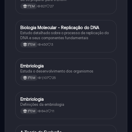
821
27
1°EM
Biologia Molecular - Replicação do DNA
Ciência
Estudo detalhado sobre o processo de replicação do
DNA e seus componentes fundamentais
450
3
3°EM
Embriologia
Biologia
Estuda o desenvolvimento dos organismos
1,107
25
3°EM
Embriologia
Biologia
Definições da embriologia
840
11
3°EM