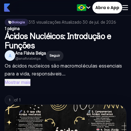
Abra o App
313
visualizações
·
Atualizado
30 de jul. de 2026
·
Biologia
1 página
Ácidos Nucléicos: Introdução e
Funções
Ana Flávia Belga
A
Seguir
@
anaflviabelga
Os ácidos nucleicos são macromoléculas essenciais
para a vida, responsáveis...
Mostrar mais
of
1
1