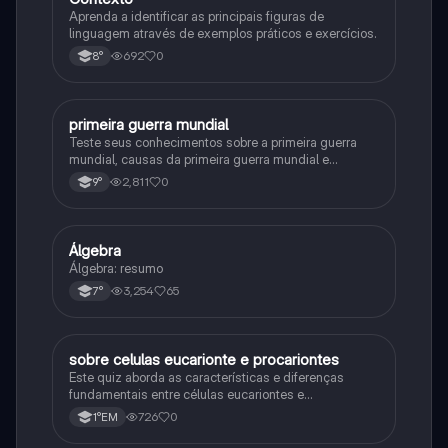
Aprenda a identificar as principais figuras de
linguagem através de exemplos práticos e exercícios.
692
0
8°
primeira guerra mundial
História
Teste seus conhecimentos sobre a primeira guerra
mundial, causas da primeira guerra mundial e
consequências da Primeira Guerra Mundial, fases da
2,811
0
9°
primeira guerra mundial
Álgebra
Matematica
Álgebra: resumo
3,254
65
7°
sobre celulas eucarionte e procariontes
Biologia
Este quiz aborda as características e diferenças
fundamentais entre células eucariontes e
procariontes.
726
0
1°EM