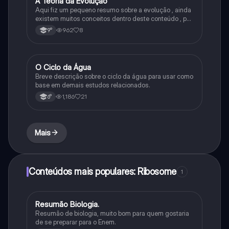
A Teoria da Evolução
Biologia
Aqui fiz um pequeno resumo sobre a evolução , ainda
existem muitos conceitos dentro deste conteúdo , por
isso sempre é bom procurar por mais fontes e
962
8
9°
algumas questões para se resolver e fixar melhor.
O Ciclo da Água
Química
Breve descrição sobre o ciclo da água para usar como
base em demais estudos relacionados.
1,186
21
6°
Mais
Conteúdos mais populares: Ribosome
1
Resumão Biologia.
Biologia
Resumão de biologia, muito bom para quem gostaria
de se preparar para o Enem.