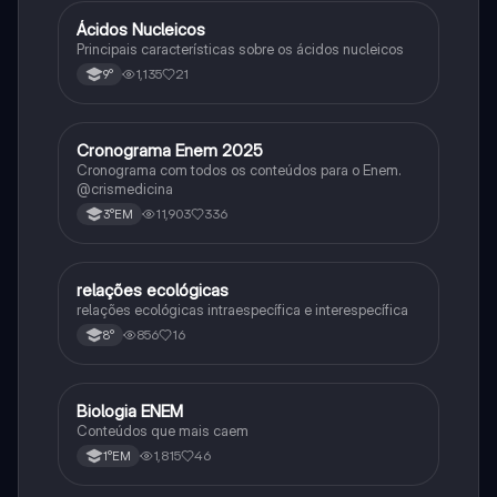
Ácidos Nucleicos
Biologia
Principais características sobre os ácidos nucleicos
1,135
21
9°
Cronograma Enem 2025
Matematica
Cronograma com todos os conteúdos para o Enem.
@crismedicina
11,903
336
3°EM
relações ecológicas
Biologia
relações ecológicas intraespecífica e interespecífica
856
16
8°
Biologia ENEM
Ciência
Conteúdos que mais caem
1,815
46
1°EM