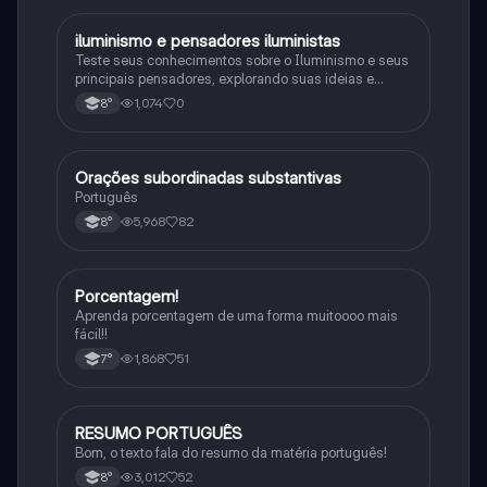
iluminismo e pensadores iluministas
História
Teste seus conhecimentos sobre o Iluminismo e seus
principais pensadores, explorando suas ideias e
impacto histórico.
1,074
0
8°
Orações subordinadas substantivas
Português
Português
5,968
82
8°
Porcentagem!
Matematica
Aprenda porcentagem de uma forma muitoooo mais
fácil!!
1,868
51
7°
RESUMO PORTUGUÊS
Português
Bom, o texto fala do resumo da matéria português!
3,012
52
8°