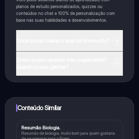
planos de estudo personalizados, quizzes ou
conteúdos no chat e 100% de personalização com
base nas suas habilidades e desenvolvimentos.
Onde posso baixar o app da Knowunity?
Pode descarregar a aplicação na Google Play Store e
Como posso receber meu pagamento?
na Apple App Store.
Quanto posso ganhar?
Sim, tem acesso gratuito ao conteúdo da aplicação e
ao nosso companheiro de IA. Para desbloquear
determinadas funcionalidades da aplicação, pode
adquirir o Knowunity Pro.
Conteúdo Similar
Resumão Biologia.
Biologia
Resumão de biologia, muito bom para quem gostaria
de se preparar para o Enem.