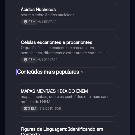
Ácidos Nucleicos
Biologia
resumo sobre ácidos nucleicos
1,155
22
1°EM
Células eucariontes e procariontes
Biologia
O que é células eucariontes e procariontes,
semelhança, diferenças e estrutura de cada célula
1,950
24
1°EM
Conteúdos mais populares
9
MAPAS MENTAIS 1 DIA DO ENEM
Português
mapas mentais, sobre os conteúdos que mais caem
no 1 dia do ENEM
8,021
308
3°EM
F
Figuras de Linguagem: Identificando em
Português
Contexto