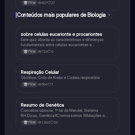
821
27
1°EM
Conteúdos mais populares de Biologia
9
sobre celulas eucarionte e procariontes
Biologia
Este quiz aborda as características e diferenças
fundamentais entre células eucariontes e
procariontes.
726
0
1°EM
Respiração Celular
Biologia
Glicólise, Ciclo de Krebs e Cadeia respiratória
554
7
1°EM
Resumo de Genética
Biologia
Conceitos básicos, 1ª lei de Mendel, Sistema
RH,Dicas, GenéticaXCromossomos (Mutações e
Variações Genéticas).
1,366
26
1°EM