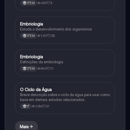
450
3
3°EM
Embriologia
Biologia
Estuda o desenvolvimento dos organismos
1,107
25
3°EM
Embriologia
Biologia
Definições da embriologia
840
11
3°EM
O Ciclo da Água
Química
Breve descrição sobre o ciclo da água para usar como
base em demais estudos relacionados.
1,186
21
6°
Mais