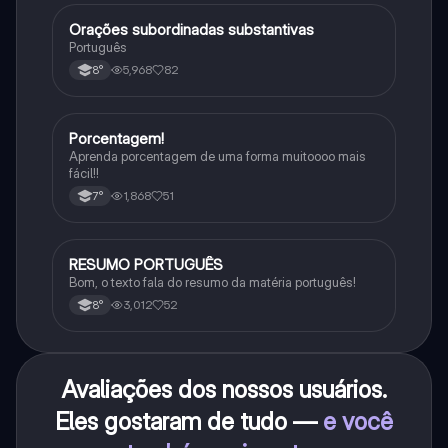
Orações subordinadas substantivas
Português
Português
5,968
82
8°
Porcentagem!
Matematica
Aprenda porcentagem de uma forma muitoooo mais
fácil!!
1,868
51
7°
RESUMO PORTUGUÊS
Português
Bom, o texto fala do resumo da matéria português!
3,012
52
8°
Avaliações dos nossos usuários.
Eles gostaram de tudo —
e você