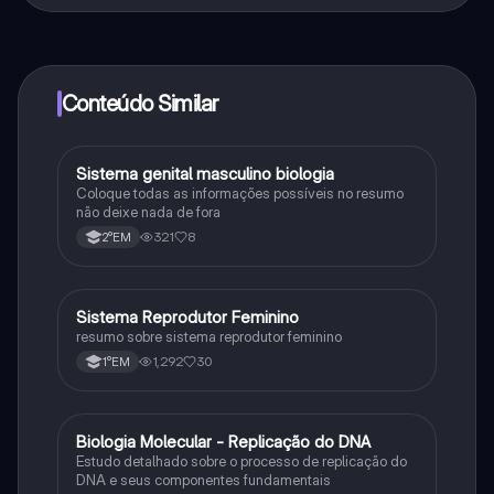
Sim, tem acesso gratuito ao conteúdo da aplicação e
ao nosso companheiro de IA. Para desbloquear
determinadas funcionalidades da aplicação, pode
adquirir o Knowunity Pro.
Conteúdo Similar
Sistema genital masculino biologia
Biologia
Coloque todas as informações possíveis no resumo
não deixe nada de fora
321
8
2°EM
Sistema Reprodutor Feminino
Biologia
resumo sobre sistema reprodutor feminino
1,292
30
1°EM
Biologia Molecular - Replicação do DNA
Ciência
Estudo detalhado sobre o processo de replicação do
DNA e seus componentes fundamentais