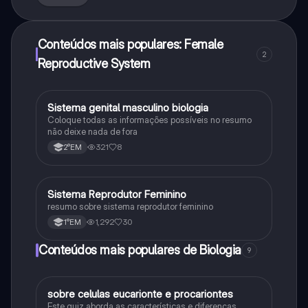
Conteúdos mais populares: Female
2
Reproductive System
Sistema genital masculino biologia
Biologia
Coloque todas as informações possíveis no resumo
não deixe nada de fora
321
8
2°EM
Sistema Reprodutor Feminino
Biologia
resumo sobre sistema reprodutor feminino
1,292
30
1°EM
Conteúdos mais populares de Biologia
9
sobre celulas eucarionte e procariontes
Biologia
Este quiz aborda as características e diferenças