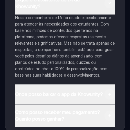
Knowunity?
Nosso companheiro de IA foi criado especificamente
para atender às necessidades dos estudantes. Com
base nos milhões de conteúdos que temos na
plataforma, podemos oferecer respostas realmente
relevantes e significativas. Mas não se trata apenas de
respostas, o companheiro também está aqui para guiar
você pelos desafios diários de aprendizado, com
planos de estudo personalizados, quizzes ou
conteúdos no chat e 100% de personalização com
base nas suas habilidades e desenvolvimentos.
Onde posso baixar o app da Knowunity?
Pode descarregar a aplicação na Google Play Store e
Como posso receber meu pagamento?
na Apple App Store.
Quanto posso ganhar?