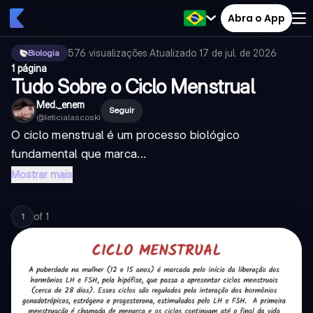
Abra o App
576
visualizações
·
Atualizado
17 de jul. de 2026
·
Biologia
1 página
Tudo Sobre o Ciclo Menstrual
Med._enem
Seguir
@
leticialascoski
O ciclo menstrual é um processo biológico
fundamental que marca...
Mostrar mais
of
1
1