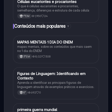
Células eucariontes e procariontes
Biologia
O que é células eucariontes e procariontes,
semelhança, diferenças e estrutura de cada célula
1,950
24
1°EM
Conteúdos mais populares
9
MAPAS MENTAIS 1 DIA DO ENEM
Português
mapas mentais, sobre os conteúdos que mais caem
no 1 dia do ENEM
8,021
308
3°EM
F
Figuras de Linguagem: Identificando em
Português
Contexto
Aprenda a identificar as principais figuras de
linguagem através de exemplos práticos e exercícios.
692
0
8°
primeira guerra mundial
História