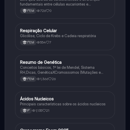
fundamentais entre células eucariontes e
procariontes.
726
0
1°EM
Respiração Celular
Biologia
Glicólise, Ciclo de Krebs e Cadeia respiratória
554
7
1°EM
Resumo de Genética
Biologia
Conceitos básicos, 1ª lei de Mendel, Sistema
RH,Dicas, GenéticaXCromossomos (Mutações e
Variações Genéticas).
1,366
26
1°EM
Ácidos Nucleicos
Biologia
Principais características sobre os ácidos nucleicos
1,135
21
9°