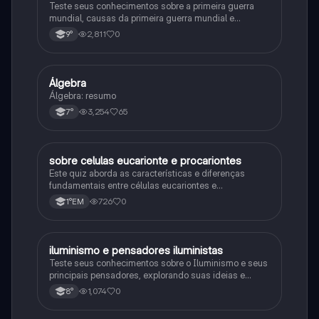
Teste seus conhecimentos sobre a primeira guerra
mundial, causas da primeira guerra mundial e
consequências da Primeira Guerra Mundial, fases da
2,811
0
9°
primeira guerra mundial
Álgebra
Matematica
Álgebra: resumo
3,254
65
7°
sobre celulas eucarionte e procariontes
Biologia
Este quiz aborda as características e diferenças
fundamentais entre células eucariontes e
procariontes.
726
0
1°EM
iluminismo e pensadores iluministas
História
Teste seus conhecimentos sobre o Iluminismo e seus
principais pensadores, explorando suas ideias e
impacto histórico.
1,074
0
8°