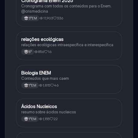
Cronograma Enem 2025
Matematica
Cronograma com todos os conteúdos para o Enem.
@crismedicina
11,903
336
3°EM
relações ecológicas
Biologia
relações ecológicas intraespecífica e interespecífica
856
16
8°
Biologia ENEM
Ciência
Conteúdos que mais caem
1,815
46
1°EM
Ácidos Nucleicos
Biologia
resumo sobre ácidos nucleicos
1,155
22
1°EM