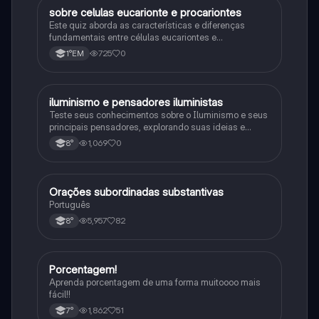
sobre celulas eucarionte e procariontes
Biologia
Este quiz aborda as características e diferenças
fundamentais entre células eucariontes e
procariontes.
725
0
1°EM
iluminismo e pensadores iluministas
História
Teste seus conhecimentos sobre o Iluminismo e seus
principais pensadores, explorando suas ideias e
impacto histórico.
1,069
0
8°
Orações subordinadas substantivas
Português
Português
5,957
82
8°
Porcentagem!
Matematica
Aprenda porcentagem de uma forma muitoooo mais
fácil!!
1,862
51
7°