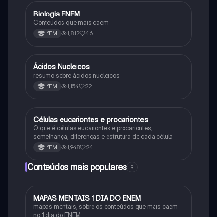
Biologia ENEM
Ciência
Conteúdos que mais caem
1,812
46
1°EM
Ácidos Nucleicos
Biologia
resumo sobre ácidos nucleicos
1,154
22
1°EM
Células eucariontes e procariontes
Biologia
O que é células eucariontes e procariontes,
semelhança, diferenças e estrutura de cada célula
1,948
24
1°EM
Conteúdos mais populares
9
MAPAS MENTAIS 1 DIA DO ENEM
Português
mapas mentais, sobre os conteúdos que mais caem
no 1 dia do ENEM