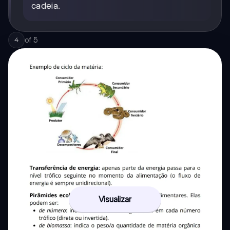
cadeia.
of
5
4
Visualizar