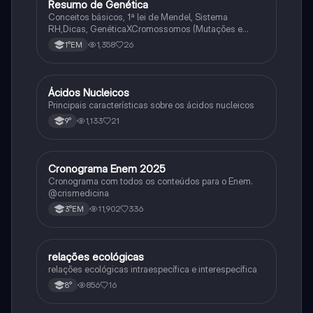
Resumo de Genética
Biologia
Conceitos básicos, 1ª lei de Mendel, Sistema
RH,Dicas, GenéticaXCromossomos (Mutações e
Variações Genéticas).
1,358
26
1°EM
Ácidos Nucleicos
Biologia
Principais características sobre os ácidos nucleicos
1,133
21
9°
Cronograma Enem 2025
Matematica
Cronograma com todos os conteúdos para o Enem.
@crismedicina
11,902
336
3°EM
relações ecológicas
Biologia
relações ecológicas intraespecífica e interespecífica
856
16
8°