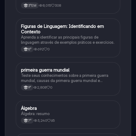
8,015
308
3°EM
F
Figuras de Linguagem: Identificando em
Português
Contexto
Aprenda a identificar as principais figuras de
linguagem através de exemplos práticos e exercícios.
692
0
8°
primeira guerra mundial
História
Teste seus conhecimentos sobre a primeira guerra
mundial, causas da primeira guerra mundial e
consequências da Primeira Guerra Mundial, fases da
2,808
0
9°
primeira guerra mundial
Álgebra
Matematica
Álgebra: resumo
3,240
65
7°