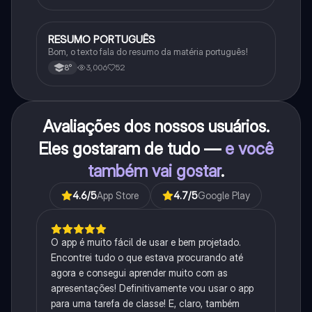
RESUMO PORTUGUÊS
Português
Bom, o texto fala do resumo da matéria português!
3,006
52
8°
Avaliações dos nossos usuários.
Eles gostaram de tudo —
e você
também vai gostar
.
4.6
/5
App Store
4.7
/5
Google Play
O app é muito fácil de usar e bem projetado.
Encontrei tudo o que estava procurando até
agora e consegui aprender muito com as
apresentações! Definitivamente vou usar o app
para uma tarefa de classe! E, claro, também