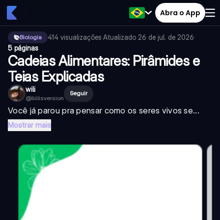
Abra o App
414
visualizações
·
Atualizado
26 de jul. de 2026
·
Biologia
5 páginas
Cadeias Alimentares: Pirâmides e
Teias Explicadas
wili
Seguir
@
liiilisversion
Você já parou pra pensar como os seres vivos se...
Mostrar mais