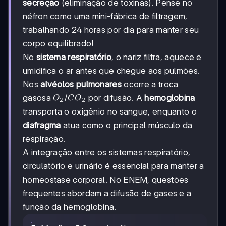
secreção
(eliminação de toxinas). Pense no
néfron como uma mini-fábrica de filtragem,
trabalhando 24 horas por dia para manter seu
corpo equilibrado!
No
sistema respiratório
, o nariz filtra, aquece e
umidifica o ar antes que chegue aos pulmões.
Nos
alvéolos pulmonares
ocorre a troca
O₂/CO₂
/
gasosa
por difusão. A
hemoglobina
O
C
O
2
2
transporta o oxigênio no sangue, enquanto o
diafragma
atua como o principal músculo da
respiração.
A integração entre os sistemas respiratório,
circulatório e urinário é essencial para manter a
homeostase corporal. No ENEM, questões
frequentes abordam a difusão de gases e a
função da hemoglobina.