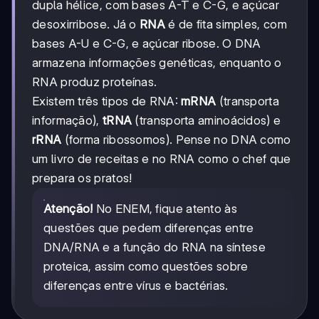
dupla hélice, com bases A-T e C-G, e açúcar
desoxirribose. Já o
RNA
é de fita simples, com
bases A-U e C-G, e açúcar ribose. O DNA
armazena informações genéticas, enquanto o
RNA produz proteínas.
Existem três tipos de RNA:
mRNA
(transporta
informação),
tRNA
(transporta aminoácidos) e
rRNA
(forma ribossomos). Pense no DNA como
um livro de receitas e no RNA como o chef que
prepara os pratos!
Atenção!
No ENEM, fique atento às
questões que pedem diferenças entre
DNA/RNA e a função do RNA na síntese
proteica, assim como questões sobre
diferenças entre vírus e bactérias.