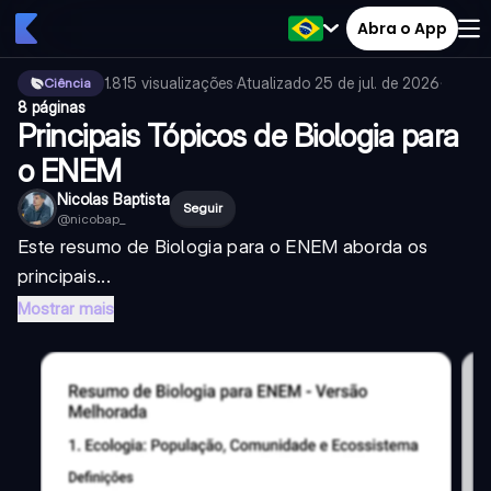
Abra o App
1.815
visualizações
·
Atualizado
25 de jul. de 2026
·
Ciência
8 páginas
Principais Tópicos de Biologia para
o ENEM
Nicolas Baptista
Seguir
@
nicobap_
Este resumo de Biologia para o ENEM aborda os
principais...
Mostrar mais