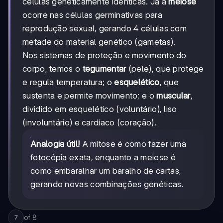
células geneticamente idênticas. Já a
meiose
ocorre nas células germinativas para
reprodução sexual, gerando 4 células com
metade do material genético (gametas).
Nos sistemas de proteção e movimento do
corpo, temos o
tegumentar
(pele), que protege
e regula temperatura; o
esquelético
, que
sustenta e permite movimento; e o
muscular
,
dividido em esquelético (voluntário), liso
(involuntário) e cardíaco (coração).
Analogia útil!
A mitose é como fazer uma
fotocópia exata, enquanto a meiose é
como embaralhar um baralho de cartas,
gerando novas combinações genéticas.
of
8
7