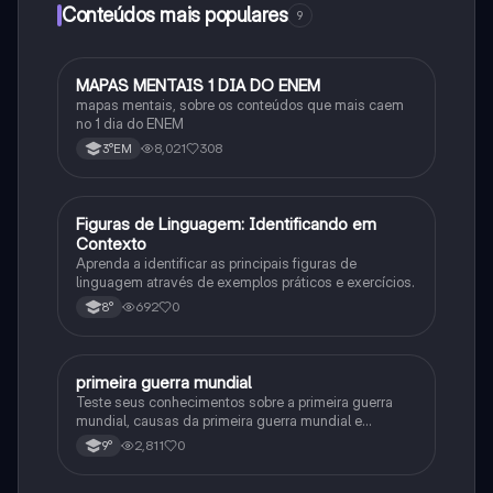
Conteúdos mais populares
9
MAPAS MENTAIS 1 DIA DO ENEM
Português
mapas mentais, sobre os conteúdos que mais caem
no 1 dia do ENEM
8,021
308
3°EM
F
Figuras de Linguagem: Identificando em
Português
Contexto
Aprenda a identificar as principais figuras de
linguagem através de exemplos práticos e exercícios.
692
0
8°
primeira guerra mundial
História
Teste seus conhecimentos sobre a primeira guerra
mundial, causas da primeira guerra mundial e
consequências da Primeira Guerra Mundial, fases da
2,811
0
9°
primeira guerra mundial