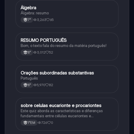
Álgebra
Matematica
Álgebra: resumo
3,263
65
7°
RESUMO PORTUGUÊS
Português
Bom, o texto fala do resumo da matéria português!
3,012
52
8°
Orações subordinadas substantivas
Português
Português
5,970
82
8°
sobre celulas eucarionte e procariontes
Biologia
Este quiz aborda as características e diferenças
fundamentais entre células eucariontes e
procariontes.
726
0
1°EM