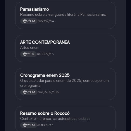
Parnasianismo
Português
Resumo sobre a vanguarda literária Parnasianismo.
595
24
3°EM
ARTE CONTEMPORÂNEA
Arte
Artes enem
809
13
1°EM
Cronograma enem 2025
Arte
O que estudar para o enem de 2025, comece por um
cronograma.
6,970
183
3°EM
Resumo sobre o Rococó
Arte
Contexto histórico, características e obras
180
17
2°EM