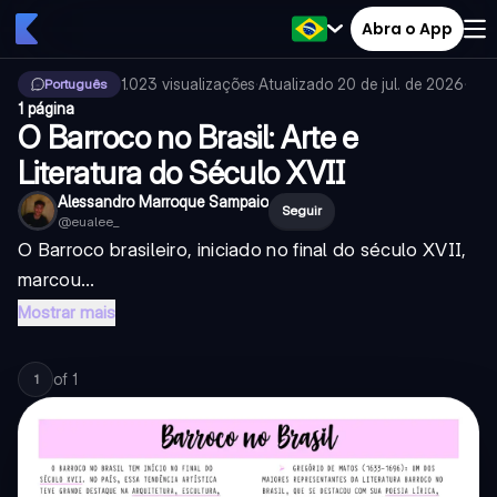
Abra o App
1.023
visualizações
·
Atualizado
20 de jul. de 2026
·
Português
1 página
O Barroco no Brasil: Arte e
Literatura do Século XVII
Alessandro Marroque Sampaio
Seguir
@
eualee_
O Barroco brasileiro, iniciado no final do século XVII,
marcou...
Mostrar mais
of
1
1