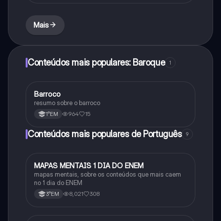
Mais
Conteúdos mais populares: Baroque
1
Barroco
Arte
resumo sobre o barroco
964
15
1°EM
Conteúdos mais populares de Português
9
MAPAS MENTAIS 1 DIA DO ENEM
Português
mapas mentais, sobre os conteúdos que mais caem
no 1 dia do ENEM
8,021
308
3°EM