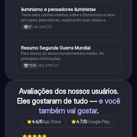
iluminismo e pensadores iluministas
História
Teste seus conhecimentos sobre o Iluminismo e seus
principais pensadores, explorando suas ideias e
impacto histórico.
1,074
0
8°
Resumo Segunda Guerra Mundial
História
Para alunos do ensino fundamental e médio. As
principais informações.
2,375
61
1°EM
Avaliações dos nossos usuários.
Eles gostaram de tudo —
e você
também vai gostar
.
4.6
/5
App Store
4.7
/5
Google Play