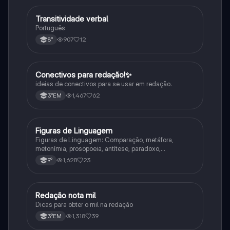
Transitividade verbal
Português
Português
907
12
8°
Conectivos para redação!✨
Português
ideias de conectivos para se usar em redação.
1,467
62
3°EM
Figuras de Linguagem
Português
Figuras de Linguagem: Comparação, metáfora,
metonímia, prosopoeia, antítese, paradoxo,
eufemismo, hipérbole e onomatopeia
1,628
23
9°
Redação nota mil
Português
Dicas para obter o mil na redação
1,318
39
3°EM