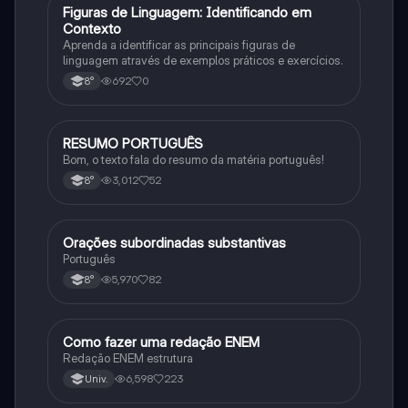
F
Figuras de Linguagem: Identificando em
Português
Contexto
Aprenda a identificar as principais figuras de
linguagem através de exemplos práticos e exercícios.
692
0
8°
RESUMO PORTUGUÊS
Português
Bom, o texto fala do resumo da matéria português!
3,012
52
8°
Orações subordinadas substantivas
Português
Português
5,970
82
8°
Como fazer uma redação ENEM
Português
Redação ENEM estrutura
6,598
223
Univ.