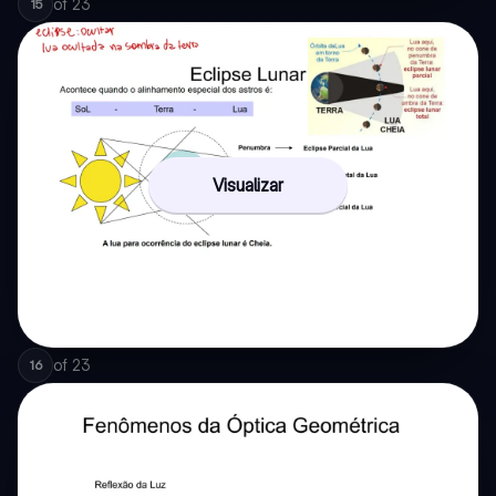
of
23
15
Visualizar
of
23
16