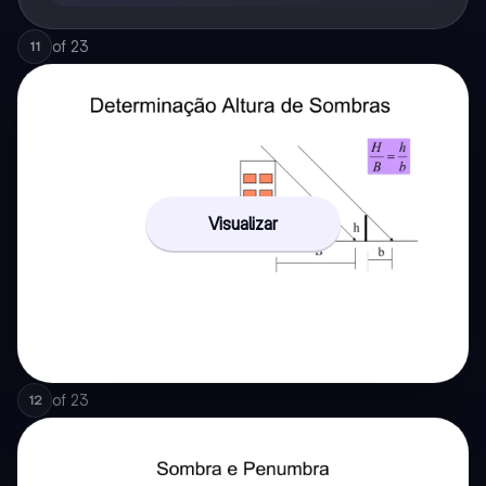
of
23
11
Visualizar
of
23
12