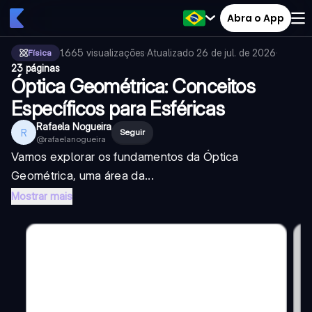
Abra o App
1.665
visualizações
·
Atualizado
26 de jul. de 2026
·
Física
23 páginas
Óptica Geométrica: Conceitos
Específicos para Esféricas
Rafaela Nogueira
R
Seguir
@
rafaelanogueira
Vamos explorar os fundamentos da Óptica
Geométrica, uma área da...
Mostrar mais