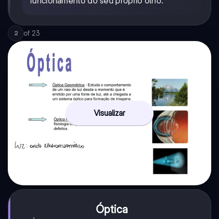
funcionamento do seu próprio olho.
of
23
2
Visualizar
Óptica