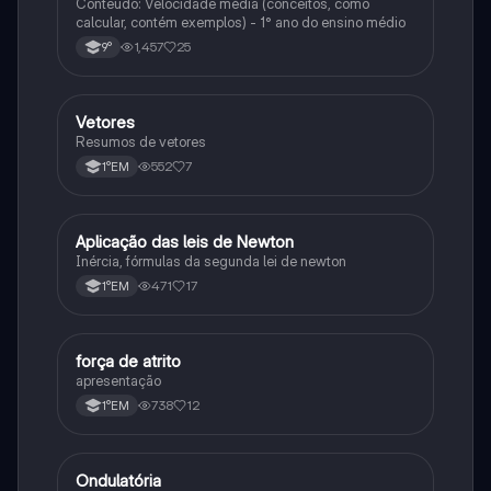
Conteudo: Velocidade média (conceitos, como
calcular, contém exemplos) - 1° ano do ensino médio
1,457
25
9°
Vetores
Física
Resumos de vetores
552
7
1°EM
Aplicação das leis de Newton
Física
Inércia, fórmulas da segunda lei de newton
471
17
1°EM
força de atrito
Física
apresentação
738
12
1°EM
Ondulatória
Física