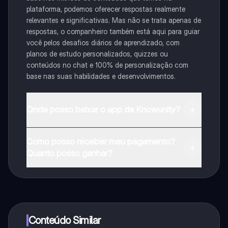
plataforma, podemos oferecer respostas realmente
relevantes e significativas. Mas não se trata apenas de
respostas, o companheiro também está aqui para guiar
você pelos desafios diários de aprendizado, com
planos de estudo personalizados, quizzes ou
conteúdos no chat e 100% de personalização com
base nas suas habilidades e desenvolvimentos.
Onde posso baixar o app da Knowunity?
Pode descarregar a aplicação na Google Play Store e
Como posso receber meu pagamento?
na Apple App Store.
Quanto posso ganhar?
Sim, tem acesso gratuito ao conteúdo da aplicação e
ao nosso companheiro de IA. Para desbloquear
determinadas funcionalidades da aplicação, pode
adquirir o Knowunity Pro.
Conteúdo Similar