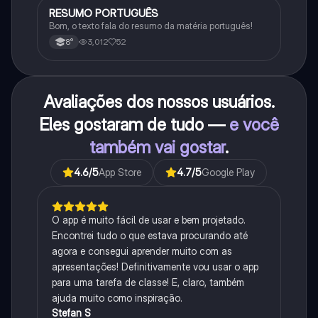
RESUMO PORTUGUÊS
Português
Bom, o texto fala do resumo da matéria português!
3,012
52
8°
Avaliações dos nossos usuários.
Eles gostaram de tudo —
e você
também vai gostar
.
4.6
/5
App Store
4.7
/5
Google Play
O app é muito fácil de usar e bem projetado.
Encontrei tudo o que estava procurando até
agora e consegui aprender muito com as
apresentações! Definitivamente vou usar o app
para uma tarefa de classe! E, claro, também
ajuda muito como inspiração.
Stefan S