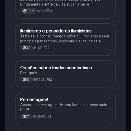
fundamentais entre células eucariontes e
procariontes.
726
0
1°EM
iluminismo e pensadores iluministas
História
Teste seus conhecimentos sobre o Iluminismo e seus
principais pensadores, explorando suas ideias e
impacto histórico.
1,074
0
8°
Orações subordinadas substantivas
Português
Português
5,968
82
8°
Porcentagem!
Matematica
Aprenda porcentagem de uma forma muitoooo mais
fácil!!
1,868
51
7°