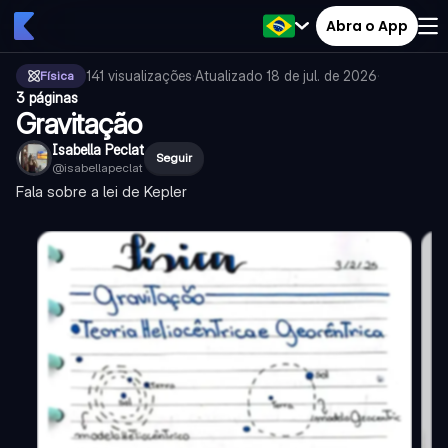
Abra o App
141
visualizações
·
Atualizado
18 de jul. de 2026
·
Física
3 páginas
Gravitação
Isabella Peclat
Seguir
@
isabellapeclat
Fala sobre a lei de Kepler