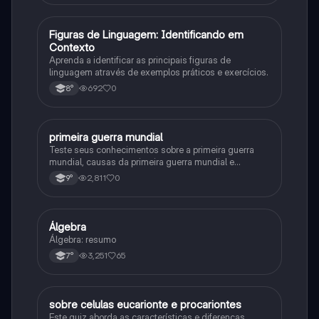
F
Figuras de Linguagem: Identificando em
Português
Contexto
Aprenda a identificar as principais figuras de
linguagem através de exemplos práticos e exercícios.
692
0
8°
primeira guerra mundial
História
Teste seus conhecimentos sobre a primeira guerra
mundial, causas da primeira guerra mundial e
consequências da Primeira Guerra Mundial, fases da
2,811
0
9°
primeira guerra mundial
Álgebra
Matematica
Álgebra: resumo
3,251
65
7°
sobre celulas eucarionte e procariontes
Biologia
Este quiz aborda as características e diferenças