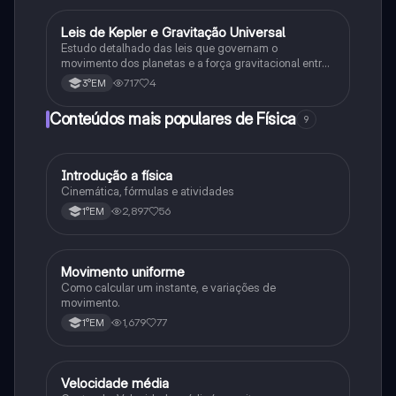
Leis de Kepler e Gravitação Universal
Ciência
Estudo detalhado das leis que governam o
movimento dos planetas e a força gravitacional entre
corpos
717
4
3°EM
Conteúdos mais populares de Física
9
Introdução a física
Física
Cinemática, fórmulas e atividades
2,897
56
1°EM
Movimento uniforme
Física
Como calcular um instante, e variações de
movimento.
1,679
77
1°EM
Velocidade média
Física