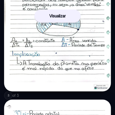
Visualizar
of
3
3