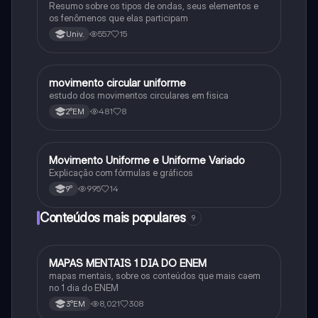
Resumo sobre os tipos de ondas, seus elementos e
os fenômenos que elas participam
557
15
Univ.
movimento circular uniforme
Física
estudo dos movimentos circulares em fisica
481
8
2°EM
Movimento Uniforme e Uniforme Variado
Física
Explicação com fórmulas e gráficos
995
14
9°
Conteúdos mais populares
9
MAPAS MENTAIS 1 DIA DO ENEM
Português
mapas mentais, sobre os conteúdos que mais caem
no 1 dia do ENEM
8,021
308
3°EM