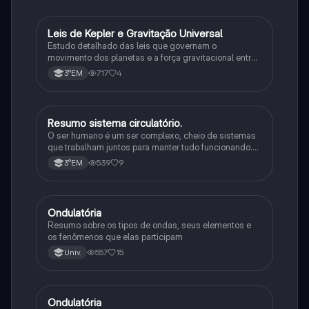
Leis de Kepler e Gravitação Universal
Ciência
Estudo detalhado das leis que governam o
movimento dos planetas e a força gravitacional entre
corpos
717
4
3°EM
Resumo sistema circulatório.
Física
O ser humano é um ser complexo, cheio de sistemas
que trabalham juntos para manter tudo funcionando.
Tem inteligência, se comunica de várias formas e
539
9
3°EM
consegue se adaptar a diferentes situações.
Ondulatória
Física
Resumo sobre os tipos de ondas, seus elementos e
os fenômenos que elas participam
557
15
Univ.
Ondulatória
Física