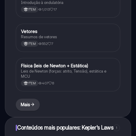
Introdução à ondulatória
1,013
17
1°EM
Vetores
Física
Resumos de vetores
552
7
1°EM
Física (leis de Newton + Estática)
Física
Leis de Newton (forças: atrito, Tensão), estática e
MCU
407
8
1°EM
Mais
Conteúdos mais populares: Kepler's Laws
1