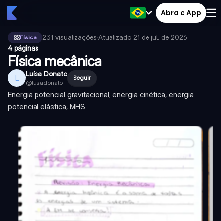
Abra o App
231
visualizações
·
Atualizado
21 de jul. de 2026
·
Física
4 páginas
Física mecânica
Luísa Donato
L
Seguir
@
lusadonato
Energia potencial gravitacional, energia cinética, energia
potencial elástica, MHS