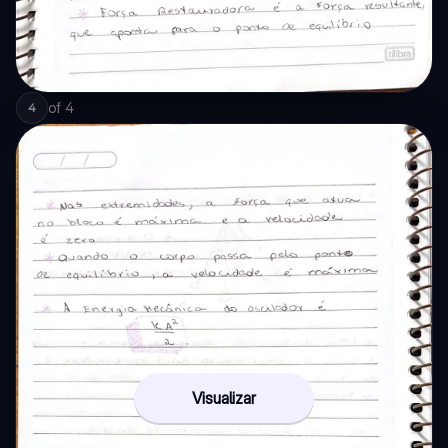
of
4
4
Visualizar