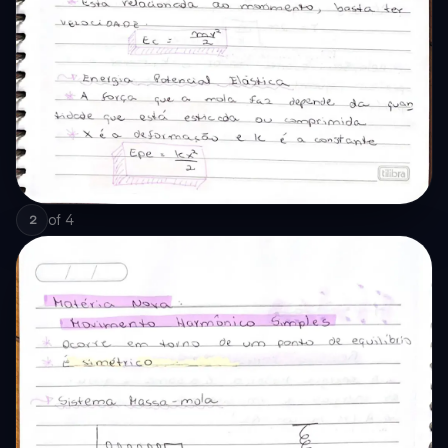
of
4
2