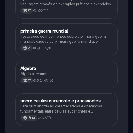
linguagem através de exemplos práticos e exercícios.
692
0
8°
primeira guerra mundial
História
Teste seus conhecimentos sobre a primeira guerra
mundial, causas da primeira guerra mundial e
consequências da Primeira Guerra Mundial, fases da
2,809
0
9°
primeira guerra mundial
Álgebra
Matematica
Álgebra: resumo
3,246
65
7°
sobre celulas eucarionte e procariontes
Biologia
Este quiz aborda as características e diferenças
fundamentais entre células eucariontes e
procariontes.
725
0
1°EM