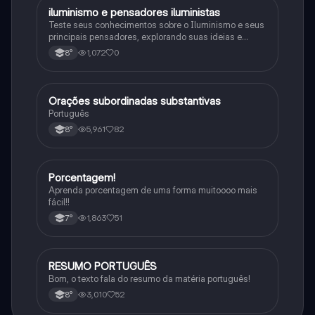
iluminismo e pensadores iluministas
História
Teste seus conhecimentos sobre o Iluminismo e seus
principais pensadores, explorando suas ideias e
impacto histórico.
1,072
0
8°
Orações subordinadas substantivas
Português
Português
5,961
82
8°
Porcentagem!
Matematica
Aprenda porcentagem de uma forma muitoooo mais
fácil!!
1,863
51
7°
RESUMO PORTUGUÊS
Português
Bom, o texto fala do resumo da matéria português!
3,010
52
8°