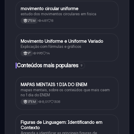
movimento circular uniforme
Física
estudo dos movimentos circulares em fisica
481
8
2°EM
Movimento Uniforme e Uniforme Variado
Física
Explicação com fórmulas e gráficos
995
14
9°
Conteúdos mais populares
9
MAPAS MENTAIS 1 DIA DO ENEM
Português
mapas mentais, sobre os conteúdos que mais caem
no 1 dia do ENEM
8,017
308
3°EM
F
Figuras de Linguagem: Identificando em
Português
Contexto
Aprenda a identificar as principais figuras de