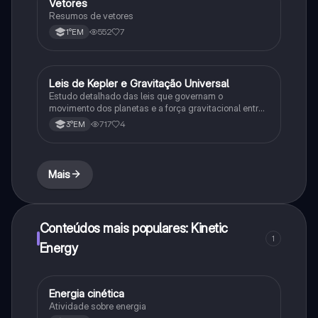
Vetores
Física
Resumos de vetores
552
7
1°EM
Leis de Kepler e Gravitação Universal
Ciência
Estudo detalhado das leis que governam o
movimento dos planetas e a força gravitacional entre
corpos
717
4
3°EM
Mais
Conteúdos mais populares: Kinetic
1
Energy
Energia cinética
Física
Atividade sobre energia