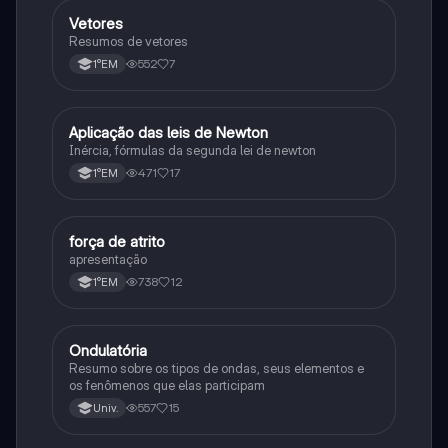
Vetores
Física
Resumos de vetores
552
7
1°EM
Aplicação das leis de Newton
Física
Inércia, fórmulas da segunda lei de newton
471
17
1°EM
força de atrito
Física
apresentação
738
12
1°EM
Ondulatória
Física
Resumo sobre os tipos de ondas, seus elementos e
os fenômenos que elas participam
557
15
Univ.