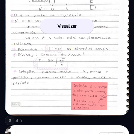
Visualizar
of
4
3