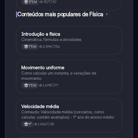
757
37
3°EM
Conteúdos mais populares de Física
9
Introdução a física
Física
Cinemática, fórmulas e atividades
2,894
56
1°EM
Movimento uniforme
Física
Como calcular um instante, e variações de
movimento.
1,678
77
1°EM
Velocidade média
Física
Conteudo: Velocidade média (conceitos, como
calcular, contém exemplos) - 1° ano do ensino médio
1,456
25
9°