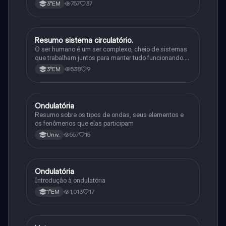
757
37
3°EM
Resumo sistema circulatório.
Física
O ser humano é um ser complexo, cheio de sistemas
que trabalham juntos para manter tudo funcionando.
Tem inteligência, se comunica de várias formas e
538
9
3°EM
consegue se adaptar a diferentes situações.
Ondulatória
Física
Resumo sobre os tipos de ondas, seus elementos e
os fenômenos que elas participam
557
15
Univ.
Ondulatória
Física
Introdução à ondulatória
1,013
17
1°EM