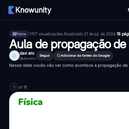
Knowunity
1.197
visualizações
·
Atualizado
21 de jul. de 2026
·
18 pág
Física
Aula de propagação de 
davi eric
D
Seguir
Adicionar às fontes do Google
@
davieric
Nesse slide vocês vão ver como acontece a propagação de 
of
18
1