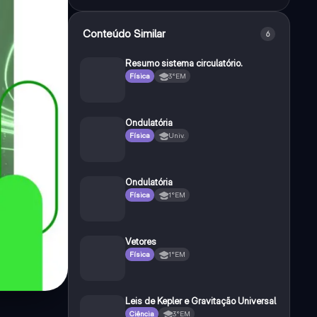
Conteúdo Similar
6
Resumo sistema circulatório.
Física
3°EM
Ondulatória
Física
Univ.
Ondulatória
Física
1°EM
Vetores
Física
1°EM
Leis de Kepler e Gravitação Universal
Ciência
3°EM