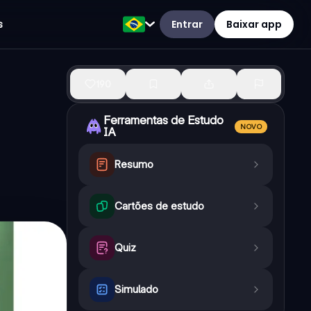
Entrar
Baixar app
s
190
Ferramentas de Estudo
NOVO
IA
Resumo
Cartões de estudo
Quiz
Simulado