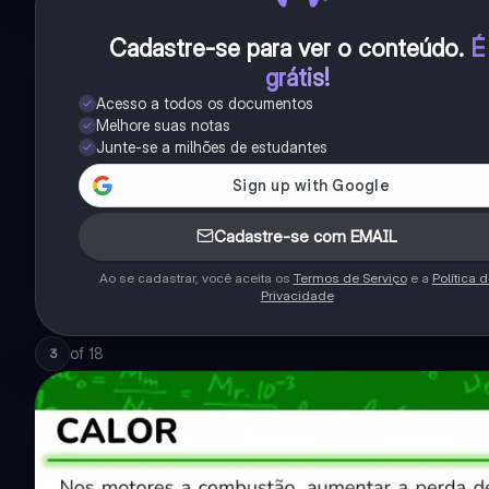
Cadastre-se para ver o conteúdo
.
É
grátis!
Acesso a todos os documentos
Melhore suas notas
Junte-se a milhões de estudantes
Cadastre-se com EMAIL
Ao se cadastrar, você aceita os
Termos de Serviço
e a
Política 
Privacidade
of
18
3