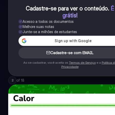
Cadastre-se para ver o conteúdo
.
É
grátis!
Acesso a todos os documentos
Melhore suas notas
Junte-se a milhões de estudantes
Cadastre-se com EMAIL
Ao se cadastrar, você aceita os
Termos de Serviço
e a
Política 
Privacidade
of
18
2