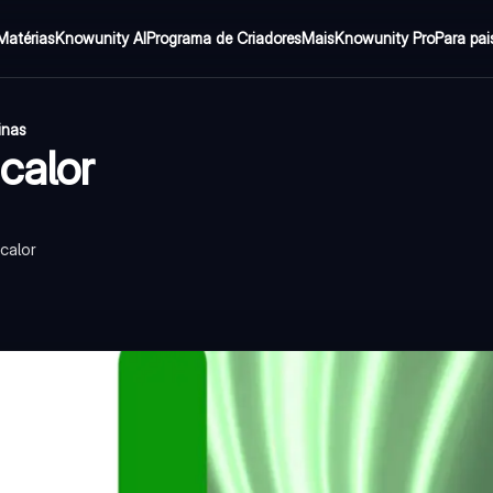
Matérias
Knowunity AI
Programa de Criadores
Mais
Knowunity Pro
Para pai
inas
calor
calor