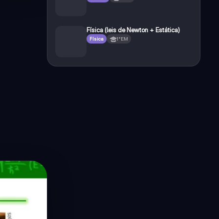
Física (leis de Newton + Estática)
Física
1°EM