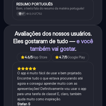
RESUMO PORTUGUÊS
Português
Bom, o texto fala do resumo da matéria português!
3,012
52
8°
Avaliações dos nossos usuários.
Eles gostaram de tudo —
e você
também vai gostar
.
4.6
/5
App Store
4.7
/5
Google Play
O app é muito fácil de usar e bem projetado.
Encontrei tudo o que estava procurando até
agora e consegui aprender muito com as
apresentações! Definitivamente vou usar o app
para uma tarefa de classe! E, claro, também
ajuda muito como inspiração.
Stefan S