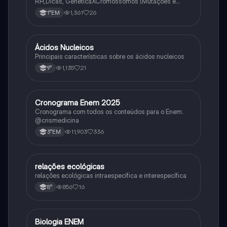
RH,Dicas, GenéticaXCromossomos (Mutações e
Variações Genéticas).
1,361
26
1°EM
Ácidos Nucleicos
Biologia
Principais características sobre os ácidos nucleicos
1,135
21
9°
Cronograma Enem 2025
Matematica
Cronograma com todos os conteúdos para o Enem.
@crismedicina
11,903
336
3°EM
relações ecológicas
Biologia
relações ecológicas intraespecífica e interespecífica
856
16
8°
Biologia ENEM
Ciência