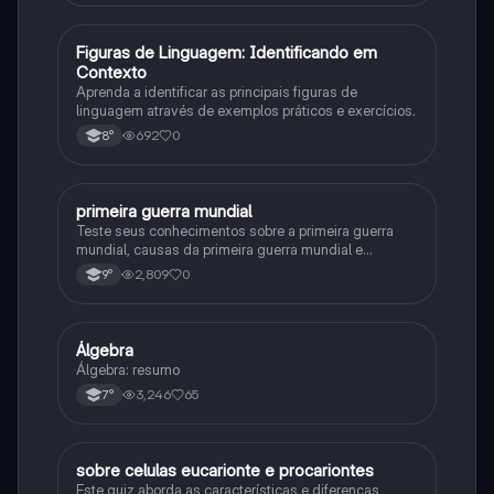
F
Figuras de Linguagem: Identificando em
Português
Contexto
Aprenda a identificar as principais figuras de
linguagem através de exemplos práticos e exercícios.
692
0
8°
primeira guerra mundial
História
Teste seus conhecimentos sobre a primeira guerra
mundial, causas da primeira guerra mundial e
consequências da Primeira Guerra Mundial, fases da
2,809
0
9°
primeira guerra mundial
Álgebra
Matematica
Álgebra: resumo
3,246
65
7°
sobre celulas eucarionte e procariontes
Biologia
Este quiz aborda as características e diferenças