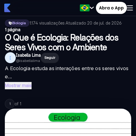
Abra o App
1.174
visualizações
·
Atualizado
20 de jul. de 2026
·
Biologia
1 página
O Que é Ecologia: Relações dos
Seres Vivos com o Ambiente
Isabella Lima
I
Seguir
@
isabellalima
A Ecologia estuda as interações entre os seres vivos
e...
Mostrar mais
of
1
1