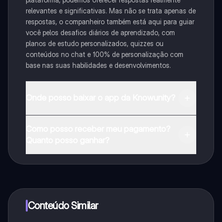
relevantes e significativas. Mas não se trata apenas de
respostas, o companheiro também está aqui para guiar
você pelos desafios diários de aprendizado, com
planos de estudo personalizados, quizzes ou
conteúdos no chat e 100% de personalização com
base nas suas habilidades e desenvolvimentos.
Onde posso baixar o app da Knowunity?
Pode descarregar a aplicação na Google Play Store e
Como posso receber meu pagamento?
na Apple App Store.
Quanto posso ganhar?
Sim, tem acesso gratuito ao conteúdo da aplicação e
ao nosso companheiro de IA. Para desbloquear
determinadas funcionalidades da aplicação, pode
adquirir o Knowunity Pro.
Conteúdo Similar