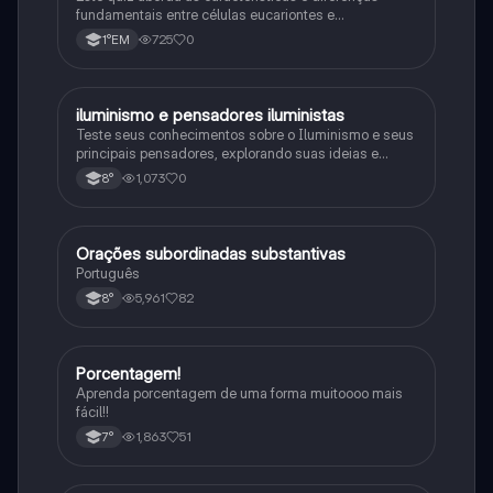
fundamentais entre células eucariontes e
procariontes.
725
0
1°EM
iluminismo e pensadores iluministas
História
Teste seus conhecimentos sobre o Iluminismo e seus
principais pensadores, explorando suas ideias e
impacto histórico.
1,073
0
8°
Orações subordinadas substantivas
Português
Português
5,961
82
8°
Porcentagem!
Matematica
Aprenda porcentagem de uma forma muitoooo mais
fácil!!
1,863
51
7°