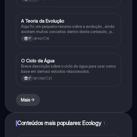
A Teoria da Evolução
Biologia
Aqui fiz um pequeno resumo sobre a evolução , ainda
existem muitos conceitos dentro deste conteúdo , por
isso sempre é bom procurar por mais fontes e
961
8
9°
algumas questões para se resolver e fixar melhor.
O Ciclo da Água
Química
Breve descrição sobre o ciclo da água para usar como
base em demais estudos relacionados.
1,186
21
6°
Mais
Conteúdos mais populares: Ecology
1