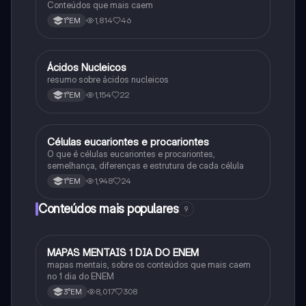
Conteúdos que mais caem
1,814
46
1°EM
Ácidos Nucleicos
Biologia
resumo sobre ácidos nucleicos
1,154
22
1°EM
Células eucariontes e procariontes
Biologia
O que é células eucariontes e procariontes,
semelhança, diferenças e estrutura de cada célula
1,948
24
1°EM
Conteúdos mais populares
9
MAPAS MENTAIS 1 DIA DO ENEM
Português
mapas mentais, sobre os conteúdos que mais caem
no 1 dia do ENEM
8,017
308
3°EM