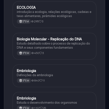
ECOLOGIA
Biologia
introdução a ecologia, relações ecológicas, cadeias e
teias alimentares, pirâmides ecológicas
295
3
2°EM
Biologia Molecular - Replicação do DNA
Ciência
Estudo detalhado sobre o processo de replicação do
DNA e seus componentes fundamentais
450
3
3°EM
Embriologia
Biologia
Definições da embriologia
840
11
3°EM
Embriologia
Biologia
Estuda o desenvolvimento dos organismos
1,107
25
3°EM