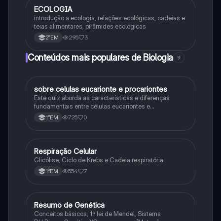
ECOLOGIA
Biologia
introdução a ecologia, relações ecológicas, cadeias e
teias alimentares, pirâmides ecológicas
295
3
2°EM
Conteúdos mais populares de Biologia
9
sobre celulas eucarionte e procariontes
Biologia
Este quiz aborda as características e diferenças
fundamentais entre células eucariontes e
procariontes.
725
0
1°EM
Respiração Celular
Biologia
Glicólise, Ciclo de Krebs e Cadeia respiratória
554
7
1°EM
Resumo de Genética
Biologia
Conceitos básicos, 1ª lei de Mendel, Sistema