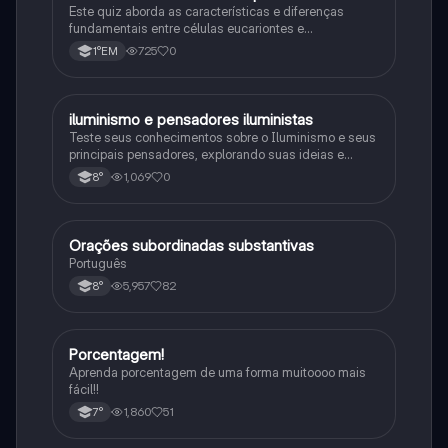
Este quiz aborda as características e diferenças
fundamentais entre células eucariontes e
procariontes.
725
0
1°EM
iluminismo e pensadores iluministas
História
Teste seus conhecimentos sobre o Iluminismo e seus
principais pensadores, explorando suas ideias e
impacto histórico.
1,069
0
8°
Orações subordinadas substantivas
Português
Português
5,957
82
8°
Porcentagem!
Matematica
Aprenda porcentagem de uma forma muitoooo mais
fácil!!
1,860
51
7°