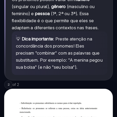
(singular ou plural),
gênero
(masculino ou
feminino) e
pessoa
(1ª, 2ª ou 3ª). Essa
flexibilidade é o que permite que eles se
adaptem a diferentes contextos nas frases.
💡
Dica importante
: Preste atenção na
concordância dos pronomes! Eles
precisam "combinar" com as palavras que
substituem. Por exemplo: "A menina pegou
sua bolsa" (e não "seu bolsa").
of
2
2