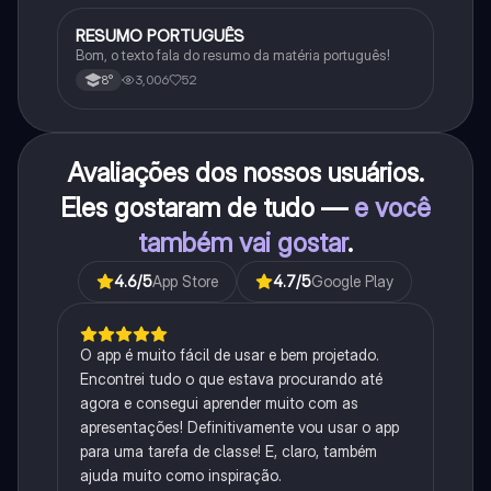
RESUMO PORTUGUÊS
Português
Bom, o texto fala do resumo da matéria português!
3,006
52
8°
Avaliações dos nossos usuários.
Eles gostaram de tudo —
e você
também vai gostar
.
4.6
/5
App Store
4.7
/5
Google Play
O app é muito fácil de usar e bem projetado.
Encontrei tudo o que estava procurando até
agora e consegui aprender muito com as
apresentações! Definitivamente vou usar o app
para uma tarefa de classe! E, claro, também
ajuda muito como inspiração.