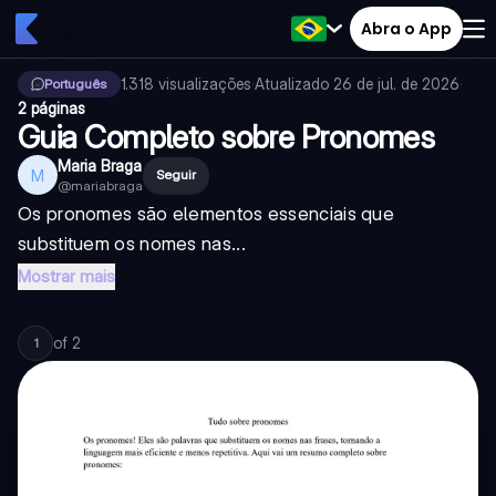
Abra o App
1.318
visualizações
·
Atualizado
26 de jul. de 2026
·
Português
2 páginas
Guia Completo sobre Pronomes
Maria Braga
M
Seguir
@
mariabraga
Os pronomes são elementos essenciais que
substituem os nomes nas...
Mostrar mais
of
2
1