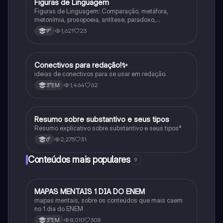
Figuras de Linguagem
Português
Figuras de Linguagem: Comparação, metáfora,
metonímia, prosopoeia, antítese, paradoxo,
eufemismo, hipérbole e onomatopeia
1,621
23
9°
Conectivos para redação!✨
Português
ideias de conectivos para se usar em redação.
1,464
62
3°EM
Resumo sobre substantivo e seus tipos
Português
Resumo explicativo sobre substantivo e seus tipos⁸
2,275
31
6°
Conteúdos mais populares
9
MAPAS MENTAIS 1 DIA DO ENEM
Português
mapas mentais, sobre os conteúdos que mais caem
no 1 dia do ENEM
8,010
308
3°EM