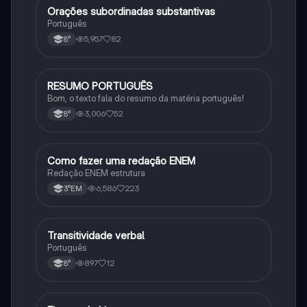
Orações subordinadas substantivas
Português
Português
5,957
82
8°
RESUMO PORTUGUÊS
Português
Bom, o texto fala do resumo da matéria português!
3,006
52
8°
Como fazer uma redação ENEM
Português
Redação ENEM estrutura
6,586
223
3°EM
Transitividade verbal
Português
Português
897
12
8°