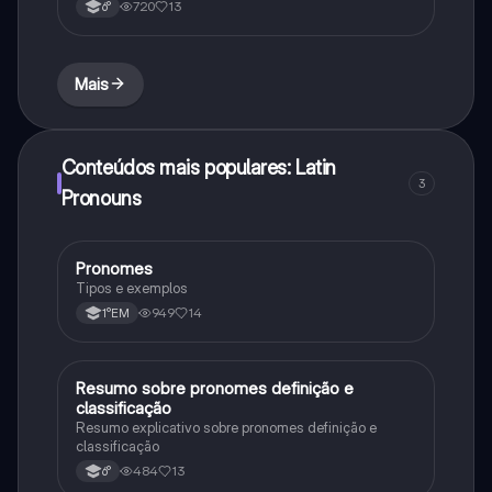
720
13
6°
Mais
Conteúdos mais populares: Latin
3
Pronouns
Pronomes
Português
Tipos e exemplos
949
14
1°EM
Resumo sobre pronomes definição e
Português
classificação
Resumo explicativo sobre pronomes definição e
classificação
484
13
6°