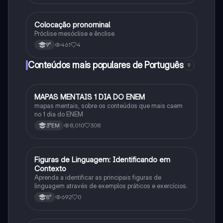
Colocação pronominal
Português
Próclise mesóclise e ênclise
461
4
9°
Conteúdos mais populares de Português
9
MAPAS MENTAIS 1 DIA DO ENEM
Português
mapas mentais, sobre os conteúdos que mais caem
no 1 dia do ENEM
8,010
308
3°EM
F
Figuras de Linguagem: Identificando em
Português
Contexto
Aprenda a identificar as principais figuras de
linguagem através de exemplos práticos e exercícios.
692
0
8°