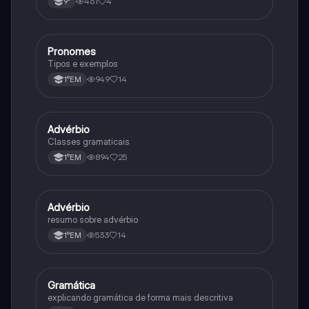
461
4
9°
Pronomes
Português
Tipos e exemplos
949
14
1°EM
Advérbio
Português
Classes gramaticais
894
25
1°EM
Advérbio
Português
resumo sobre advérbio
533
14
1°EM
Gramática
Português
explicando gramática de forma mais descritiva