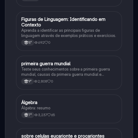
F
Figuras de Linguagem: Identificando em
Português
Contexto
Aprenda a identificar as principais figuras de
linguagem através de exemplos práticos e exercícios.
692
0
8°
primeira guerra mundial
História
Teste seus conhecimentos sobre a primeira guerra
mundial, causas da primeira guerra mundial e
consequências da Primeira Guerra Mundial, fases da
2,808
0
9°
primeira guerra mundial
Álgebra
Matematica
Álgebra: resumo
3,237
65
7°
sobre celulas eucarionte e procariontes
Biologia