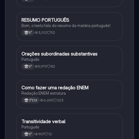
RESUMO PORTUGUÊS
Português
Bom, o texto fala do resumo da matéria português!
3,012
52
8°
Orações subordinadas substantivas
Português
Português
5,970
82
8°
Como fazer uma redação ENEM
Português
Redação ENEM estrutura
6,600
223
3°EM
Transitividade verbal
Português
Português
907
12
8°