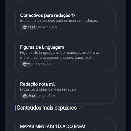
Conectivos para redação!✨
Português
ideias de conectivos para se usar em redação.
1,468
62
3°EM
Figuras de Linguagem
Português
Figuras de Linguagem: Comparação, metáfora,
metonímia, prosopoeia, antítese, paradoxo,
eufemismo, hipérbole e onomatopeia
1,628
23
9°
Redação nota mil
Português
Dicas para obter o mil na redação
1,319
39
3°EM
Conteúdos mais populares
9
MAPAS MENTAIS 1 DIA DO ENEM
Português