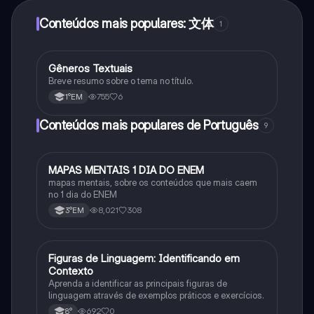
Conteúdos mais populares: 文体
1
Gêneros Textuais
Português
Breve resumo sobre o tema no título.
755
6
1°EM
Conteúdos mais populares de Português
9
MAPAS MENTAIS 1 DIA DO ENEM
Português
mapas mentais, sobre os conteúdos que mais caem
no 1 dia do ENEM
8,021
308
3°EM
F
Figuras de Linguagem: Identificando em
Português
Contexto
Aprenda a identificar as principais figuras de
linguagem através de exemplos práticos e exercícios.
692
0
8°