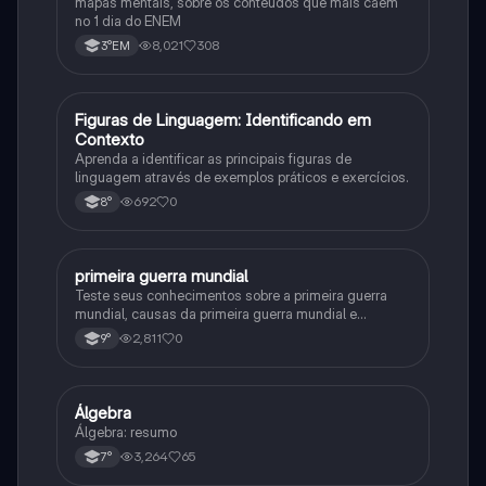
mapas mentais, sobre os conteúdos que mais caem
no 1 dia do ENEM
8,021
308
3°EM
F
Figuras de Linguagem: Identificando em
Português
Contexto
Aprenda a identificar as principais figuras de
linguagem através de exemplos práticos e exercícios.
692
0
8°
primeira guerra mundial
História
Teste seus conhecimentos sobre a primeira guerra
mundial, causas da primeira guerra mundial e
consequências da Primeira Guerra Mundial, fases da
2,811
0
9°
primeira guerra mundial
Álgebra
Matematica
Álgebra: resumo
3,264
65
7°