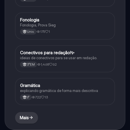
Fonologia
Português
Fonologia, Prova Sieg
175
1
Univ.
Conectivos para redação!✨
Português
ideias de conectivos para se usar em redação.
1,468
62
3°EM
Gramática
Português
explicando gramática de forma mais descritiva
722
13
6°
Mais