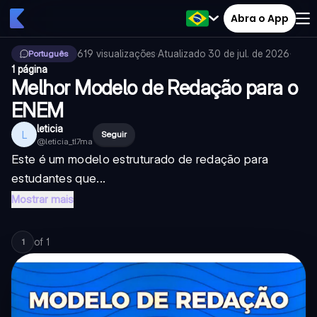
Abra o App
619
visualizações
·
Atualizado
30 de jul. de 2026
·
Português
1 página
Melhor Modelo de Redação para o
ENEM
leticia
L
Seguir
@
leticia_tl7ma
Este é um modelo estruturado de redação para
estudantes que...
Mostrar mais
of
1
1