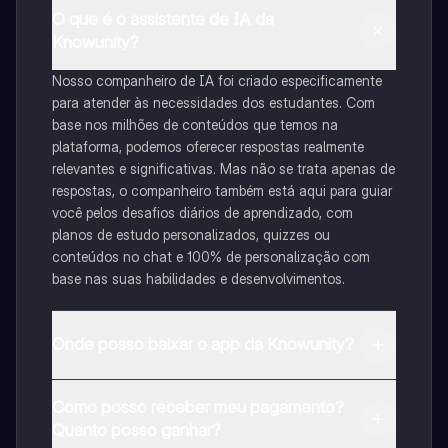
O que é o assistente de IA da
Knowunity?
Nosso companheiro de IA foi criado especificamente
para atender às necessidades dos estudantes. Com
base nos milhões de conteúdos que temos na
plataforma, podemos oferecer respostas realmente
relevantes e significativas. Mas não se trata apenas de
respostas, o companheiro também está aqui para guiar
você pelos desafios diários de aprendizado, com
planos de estudo personalizados, quizzes ou
conteúdos no chat e 100% de personalização com
base nas suas habilidades e desenvolvimentos.
Onde posso baixar o app da Knowunity?
Pode descarregar a aplicação na Google Play Store e
Como posso receber meu pagamento?
na Apple App Store.
Quanto posso ganhar?