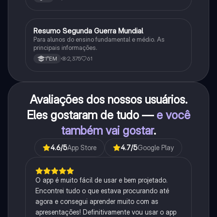
Resumo Segunda Guerra Mundial
História
Para alunos do ensino fundamental e médio. As
principais informações.
2,375
61
1°EM
Avaliações dos nossos usuários.
Eles gostaram de tudo —
e você
também vai gostar
.
4.6
/5
App Store
4.7
/5
Google Play
O app é muito fácil de usar e bem projetado.
Encontrei tudo o que estava procurando até
agora e consegui aprender muito com as
apresentações! Definitivamente vou usar o app