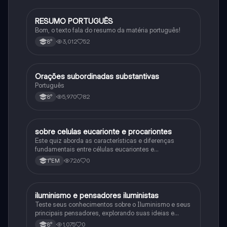
RESUMO PORTUGUÊS
Português
Bom, o texto fala do resumo da matéria português!
3,012
52
8°
Orações subordinadas substantivas
Português
Português
5,970
82
8°
sobre celulas eucarionte e procariontes
Biologia
Este quiz aborda as características e diferenças
fundamentais entre células eucariontes e
procariontes.
726
0
1°EM
iluminismo e pensadores iluministas
História
Teste seus conhecimentos sobre o Iluminismo e seus
principais pensadores, explorando suas ideias e
impacto histórico.
1,075
0
8°