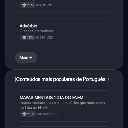
481
12
1°EM
Advérbio
Português
Classes gramaticais
894
25
1°EM
Mais
Conteúdos mais populares de Português
9
MAPAS MENTAIS 1 DIA DO ENEM
Português
mapas mentais, sobre os conteúdos que mais caem
no 1 dia do ENEM
8,015
308
3°EM