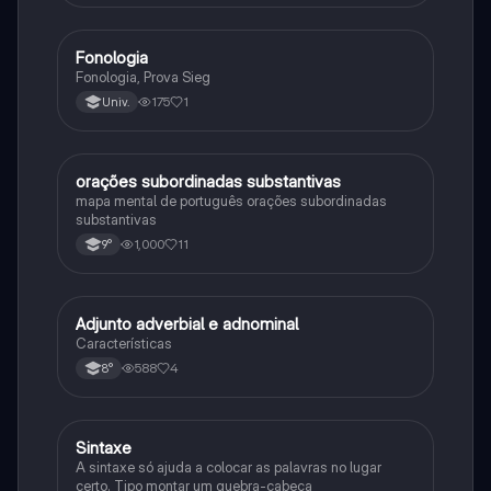
Fonologia
Português
Fonologia, Prova Sieg
175
1
Univ.
orações subordinadas substantivas
Português
mapa mental de português orações subordinadas
substantivas
1,000
11
9°
Adjunto adverbial e adnominal
Português
Características
588
4
8°
Sintaxe
Português
A sintaxe só ajuda a colocar as palavras no lugar
certo. Tipo montar um quebra-cabeça