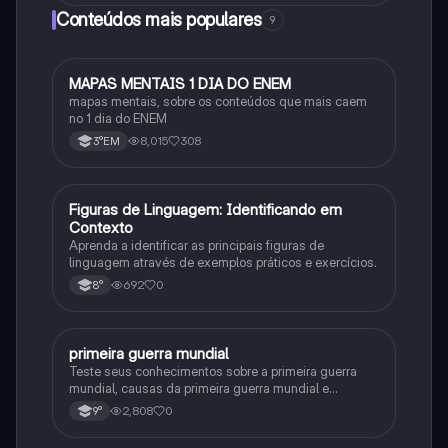
Conteúdos mais populares
9
MAPAS MENTAIS 1 DIA DO ENEM
Português
mapas mentais, sobre os conteúdos que mais caem
no 1 dia do ENEM
8,015
308
3°EM
F
Figuras de Linguagem: Identificando em
Português
Contexto
Aprenda a identificar as principais figuras de
linguagem através de exemplos práticos e exercícios.
692
0
8°
primeira guerra mundial
História
Teste seus conhecimentos sobre a primeira guerra
mundial, causas da primeira guerra mundial e
consequências da Primeira Guerra Mundial, fases da
2,808
0
9°
primeira guerra mundial