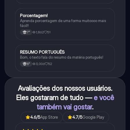
Porcentagem!
Matematica
Aprenda porcentagem de uma forma muitoooo mais
fácil!!
1,862
51
7°
RESUMO PORTUGUÊS
Português
Bom, o texto fala do resumo da matéria português!
3,006
52
8°
Avaliações dos nossos usuários.
Eles gostaram de tudo —
e você
também vai gostar
.
4.6
/5
App Store
4.7
/5
Google Play