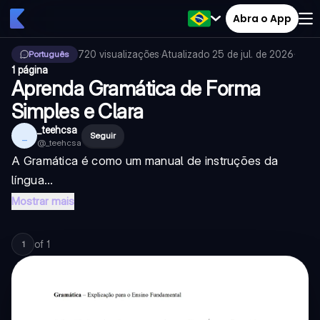
Abra o App
720
visualizações
·
Atualizado
25 de jul. de 2026
·
Português
1 página
Aprenda Gramática de Forma
Simples e Clara
_teehcsa
_
Seguir
@
_teehcsa
A Gramática é como um manual de instruções da
língua...
Mostrar mais
of
1
1