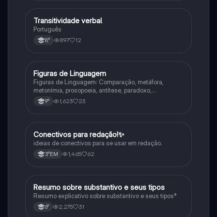
Transitividade verbal
Português
Português
897
12
8°
Figuras de Linguagem
Português
Figuras de Linguagem: Comparação, metáfora,
metonímia, prosopoeia, antítese, paradoxo,
eufemismo, hipérbole e onomatopeia
1,623
23
9°
Conectivos para redação!✨
Português
ideias de conectivos para se usar em redação.
1,465
62
3°EM
Resumo sobre substantivo e seus tipos
Português
Resumo explicativo sobre substantivo e seus tipos⁸
2,275
31
6°