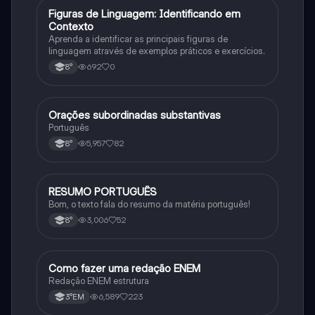
F
Figuras de Linguagem: Identificando em
Português
Contexto
Aprenda a identificar as principais figuras de
linguagem através de exemplos práticos e exercícios.
692
0
8°
Orações subordinadas substantivas
Português
Português
5,957
82
8°
RESUMO PORTUGUÊS
Português
Bom, o texto fala do resumo da matéria português!
3,006
52
8°
Como fazer uma redação ENEM
Português
Redação ENEM estrutura
6,589
223
3°EM