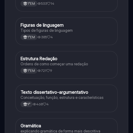
533
14
1°EM
Figuras de linguagem
Português
Tipos de figuras de linguagem
385
4
1°EM
Estrutura Redação
Português
Ordens de como começar uma redação
721
9
1°EM
Texto dissertativo-argumentativo
Português
Conceituação, função, estrutura e características
468
4
9°
Gramática
Português
explicando gramática de forma mais descritiva