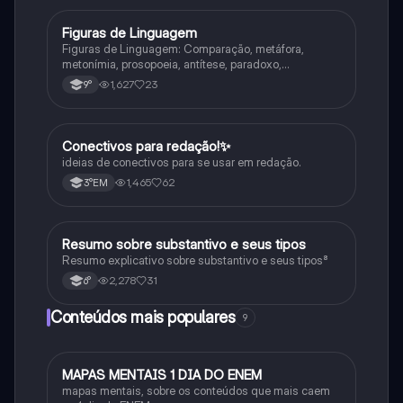
Figuras de Linguagem
Português
Figuras de Linguagem: Comparação, metáfora,
metonímia, prosopoeia, antítese, paradoxo,
eufemismo, hipérbole e onomatopeia
1,627
23
9°
Conectivos para redação!✨
Português
ideias de conectivos para se usar em redação.
1,465
62
3°EM
Resumo sobre substantivo e seus tipos
Português
Resumo explicativo sobre substantivo e seus tipos⁸
2,278
31
6°
Conteúdos mais populares
9
MAPAS MENTAIS 1 DIA DO ENEM
Português
mapas mentais, sobre os conteúdos que mais caem