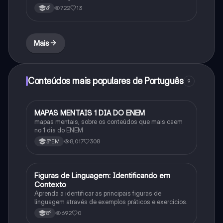
722
13
6°
Mais
Conteúdos mais populares de Português
9
MAPAS MENTAIS 1 DIA DO ENEM
Português
mapas mentais, sobre os conteúdos que mais caem
no 1 dia do ENEM
8,017
308
3°EM
F
Figuras de Linguagem: Identificando em
Português
Contexto
Aprenda a identificar as principais figuras de
linguagem através de exemplos práticos e exercícios.
692
0
8°