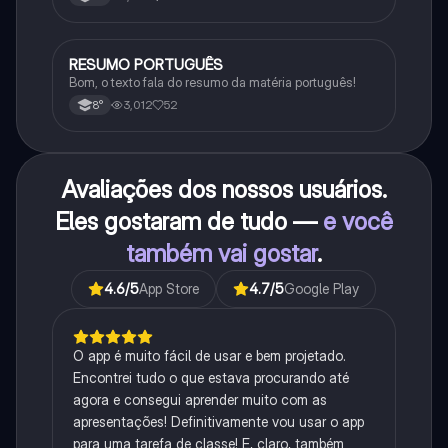
RESUMO PORTUGUÊS
Português
Bom, o texto fala do resumo da matéria português!
3,012
52
8°
Avaliações dos nossos usuários.
Eles gostaram de tudo —
e você
também vai gostar
.
4.6
/5
App Store
4.7
/5
Google Play
O app é muito fácil de usar e bem projetado.
Encontrei tudo o que estava procurando até
agora e consegui aprender muito com as
apresentações! Definitivamente vou usar o app
para uma tarefa de classe! E, claro, também