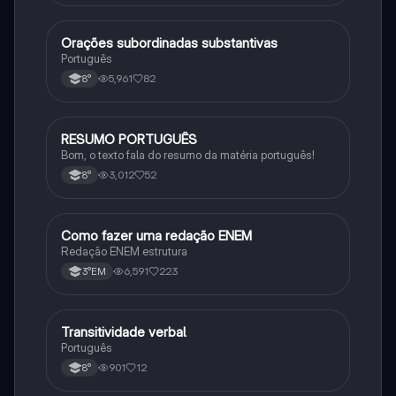
Orações subordinadas substantivas
Português
Português
5,961
82
8°
RESUMO PORTUGUÊS
Português
Bom, o texto fala do resumo da matéria português!
3,012
52
8°
Como fazer uma redação ENEM
Português
Redação ENEM estrutura
6,591
223
3°EM
Transitividade verbal
Português
Português
901
12
8°