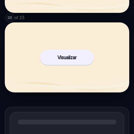
of
23
23
Visualizar