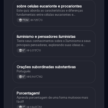
sobre celulas eucarionte e procariontes
Biologia
Este quiz aborda as características e diferenças
fundamentais entre células eucariontes e
procariontes.
725
0
1°EM
iluminismo e pensadores iluministas
História
Teste seus conhecimentos sobre o Iluminismo e seus
principais pensadores, explorando suas ideias e
impacto histórico.
1,073
0
8°
Orações subordinadas substantivas
Português
Português
5,961
82
8°
Porcentagem!
Matematica
Aprenda porcentagem de uma forma muitoooo mais
fácil!!
1,863
51
7°