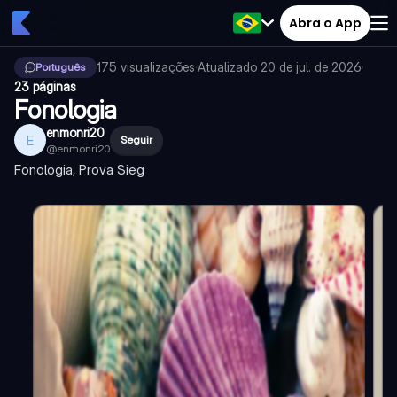
Abra o App
175
visualizações
·
Atualizado
20 de jul. de 2026
·
Português
23 páginas
Fonologia
enmonri20
E
Seguir
@
enmonri20
Fonologia, Prova Sieg