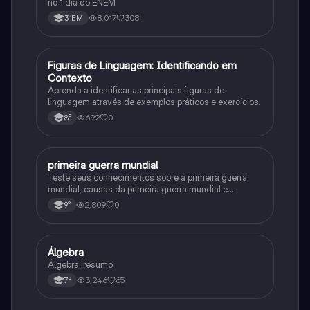
no 1 dia do ENEM
8,017
308
3°EM
F
Figuras de Linguagem: Identificando em
Português
Contexto
Aprenda a identificar as principais figuras de
linguagem através de exemplos práticos e exercícios.
692
0
8°
primeira guerra mundial
História
Teste seus conhecimentos sobre a primeira guerra
mundial, causas da primeira guerra mundial e
consequências da Primeira Guerra Mundial, fases da
2,809
0
9°
primeira guerra mundial
Álgebra
Matematica
Álgebra: resumo
3,246
65
7°